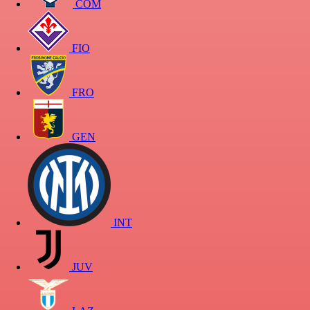
COM
FIO
FRO
GEN
INT
JUV