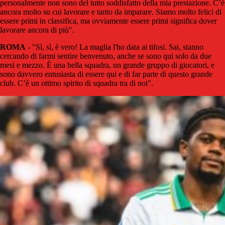
personalmente non sono del tutto soddisfatto della mia prestazione. C’è
ancora molto su cui lavorare e tanto da imparare. Siamo molto felici di
essere primi in classifica, ma ovviamente essere primi significa dover
lavorare ancora di più".
ROMA
- "Sì, sì, è vero! La maglia l'ho data ai tifosi. Sai, stanno
cercando di farmi sentire benvenuto, anche se sono qui solo da due
mesi e mezzo. È una bella squadra, un grande gruppo di giocatori, e
sono davvero entusiasta di essere qui e di far parte di questo grande
club. C’è un ottimo spirito di squadra tra di noi".