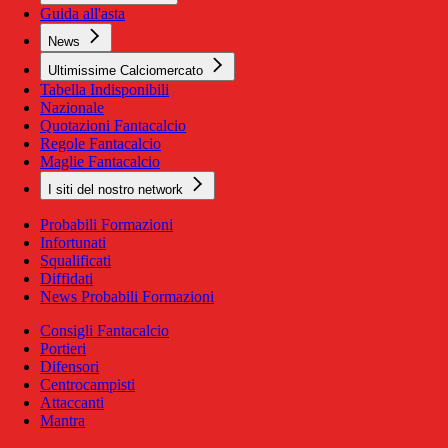
Guida all'asta
News
Ultimissime Calciomercato
Tabella Indisponibili
Nazionale
Quotazioni Fantacalcio
Regole Fantacalcio
Maglie Fantacalcio
I siti del nostro network
Probabili Formazioni
Infortunati
Squalificati
Diffidati
News Probabili Formazioni
Consigli Fantacalcio
Portieri
Difensori
Centrocampisti
Attaccanti
Mantra