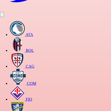
ATA
BOL
CAG
COM
FIO