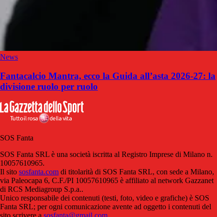
News
Fantacalcio Mantra, ecco la Guida all’asta 2026-27: la
divisione ruolo per ruolo
SOS Fanta
SOS Fanta SRL è una società iscritta al Registro Imprese di Milano n.
10057610965.
Il sito
sosfanta.com
di titolarità di SOS Fanta SRL, con sede a Milano,
via Paleocapa 6, C.F./PI 10057610965 è affiliato al network Gazzanet
di RCS Mediagroup S.p.a..
Unico responsabile dei contenuti (testi, foto, video e grafiche) è SOS
Fanta SRL; per ogni comunicazione avente ad oggetto i contenuti del
sito scrivere a
sosfanta@gmail.com