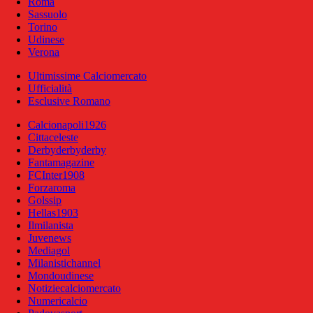
Roma
Sassuolo
Torino
Udinese
Verona
Ultimissime Calciomercato
Ufficialità
Esclusive Romano
Calcionapoli1926
Cittaceleste
Derbyderbyderby
Fantamagazine
FCInter1908
Forzaroma
Golssip
Hellas1903
Ilmilanista
Juvenews
Mediagol
Milanistichannel
Mondoudinese
Notiziecalciomercato
Numericalcio