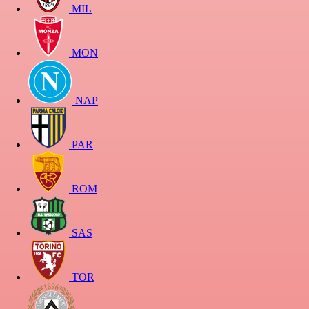
MIL
MON
NAP
PAR
ROM
SAS
TOR