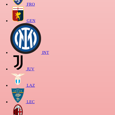
FRO
GEN
INT
JUV
LAZ
LEC