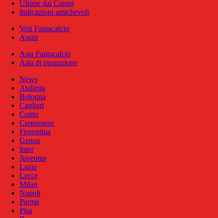
Ultime dai Campi
Indicazioni amichevoli
Voti Fantacalcio
Assist
Asta Fantacalcio
Asta di riparazione
News
Atalanta
Bologna
Cagliari
Como
Cremonese
Fiorentina
Genoa
Inter
Juventus
Lazio
Lecce
Milan
Napoli
Parma
Pisa