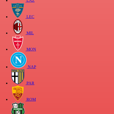
LAZ
LEC
MIL
MON
NAP
PAR
ROM