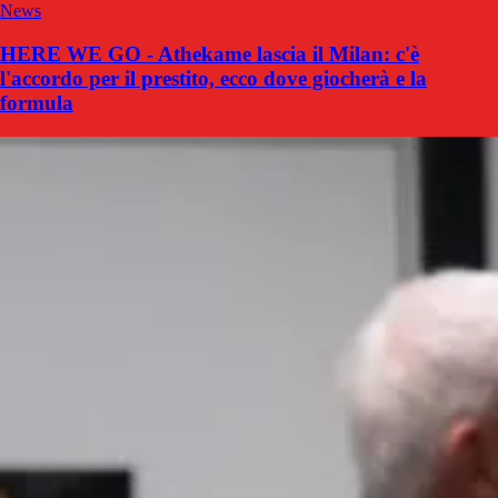
News
HERE WE GO - Athekame lascia il Milan: c'è
l'accordo per il prestito, ecco dove giocherà e la
formula