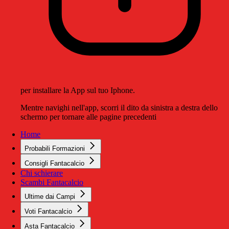
per installare la App sul tuo Iphone.
Mentre navighi nell'app, scorri il dito da sinistra a destra dello
schermo per tornare alle pagine precedenti
Home
Probabili Formazioni
Consigli Fantacalcio
Chi schierare
Scambi Fantacalcio
Ultime dai Campi
Voti Fantacalcio
Asta Fantacalcio