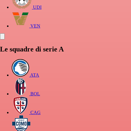
UDI
VEN
Le squadre di serie A
ATA
BOL
CAG