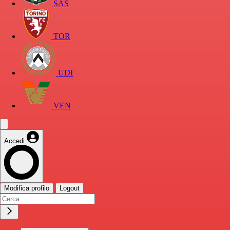
SAS
TOR
UDI
VEN
Accedi
Modifica profilo
Logout