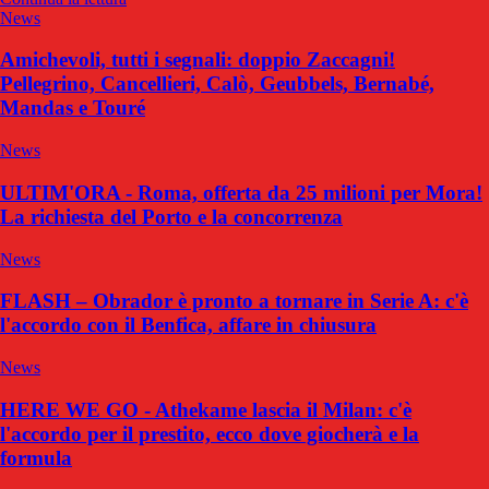
News
Amichevoli, tutti i segnali: doppio Zaccagni!
Pellegrino, Cancellieri, Calò, Geubbels, Bernabé,
Mandas e Touré
News
ULTIM'ORA - Roma, offerta da 25 milioni per Mora!
La richiesta del Porto e la concorrenza
News
FLASH – Obrador è pronto a tornare in Serie A: c'è
l'accordo con il Benfica, affare in chiusura
News
HERE WE GO - Athekame lascia il Milan: c'è
l'accordo per il prestito, ecco dove giocherà e la
formula