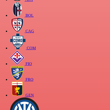
BOL
CAG
COM
FIO
FRO
GEN