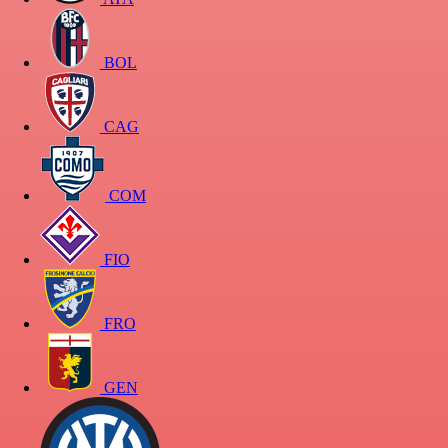
BOL
CAG
COM
FIO
FRO
GEN