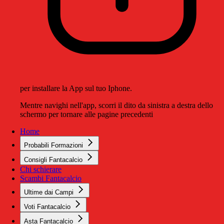
per installare la App sul tuo Iphone.
Mentre navighi nell'app, scorri il dito da sinistra a destra dello
schermo per tornare alle pagine precedenti
Home
Probabili Formazioni
Consigli Fantacalcio
Chi schierare
Scambi Fantacalcio
Ultime dai Campi
Voti Fantacalcio
Asta Fantacalcio