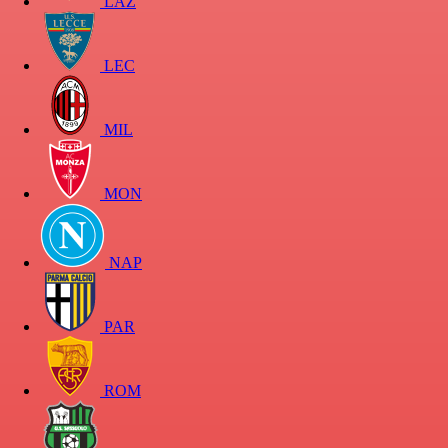
LAZ
LEC
MIL
MON
NAP
PAR
ROM