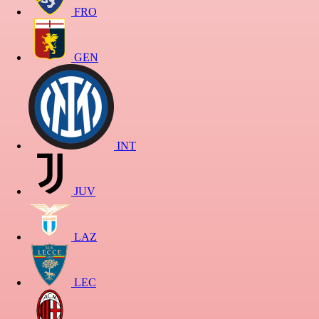
FRO
GEN
INT
JUV
LAZ
LEC