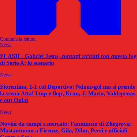
Continua la lettura
News
FLASH - Gabriel Jesus, contatti avviati con questa big
di Serie A: lo scenario
News
Fiorentina, 1-1 col Deportivo: Ndour-gol ma si prende
la scena Atta! I top e flop, Kean, J. Mario, Valdepenas
e out Oulai
News
Novità da campi e mercato: l’annuncio di Zhegrova!
Mastantuono a Firenze, Gila, Dibu, Perri e ufficiali