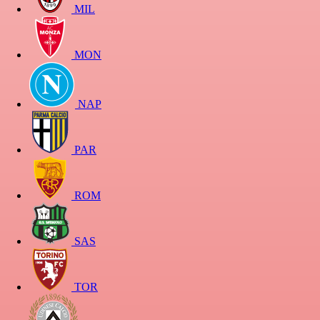
MIL
MON
NAP
PAR
ROM
SAS
TOR