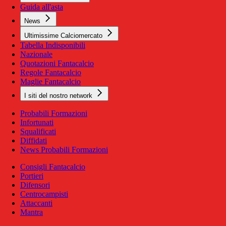
Guida all'asta
News
Ultimissime Calciomercato
Tabella Indisponibili
Nazionale
Quotazioni Fantacalcio
Regole Fantacalcio
Maglie Fantacalcio
I siti del nostro network
Probabili Formazioni
Infortunati
Squalificati
Diffidati
News Probabili Formazioni
Consigli Fantacalcio
Portieri
Difensori
Centrocampisti
Attaccanti
Mantra