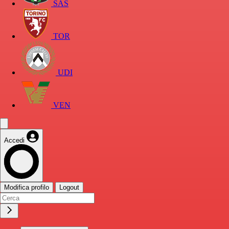
SAS
TOR
UDI
VEN
Accedi
Modifica profilo
Logout