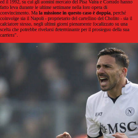
ed il 1992, su cui gli uomini mercato del Pisa Vaira e Corrado hanno
fatto leva durante le ultime settimane nella loro opera di
convincimento. Ma
la missione in questo caso è doppia
, perché
coinvolge sia il Napoli - proprietario del cartellino del Cholito - sia il
calciatore stesso, negli ultimi giorni pienamente focalizzato su una
scelta che potrebbe rivelarsi determinante per il prosieguo della sua
carriera".