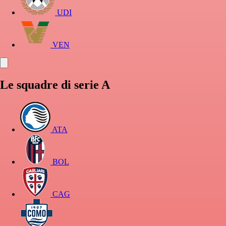
UDI
VEN
Le squadre di serie A
ATA
BOL
CAG