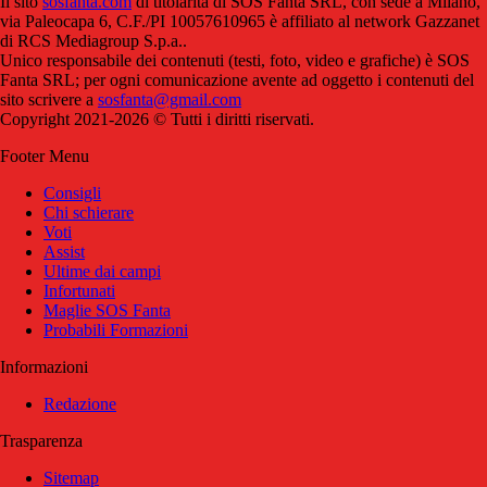
Il sito
sosfanta.com
di titolarità di SOS Fanta SRL, con sede a Milano,
via Paleocapa 6, C.F./PI 10057610965 è affiliato al network Gazzanet
di RCS Mediagroup S.p.a..
Unico responsabile dei contenuti (testi, foto, video e grafiche) è SOS
Fanta SRL; per ogni comunicazione avente ad oggetto i contenuti del
sito scrivere a
sosfanta@gmail.com
Copyright 2021-2026 © Tutti i diritti riservati.
Footer Menu
Consigli
Chi schierare
Voti
Assist
Ultime dai campi
Infortunati
Maglie SOS Fanta
Probabili Formazioni
Informazioni
Redazione
Trasparenza
Sitemap