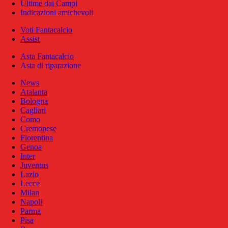
Ultime dai Campi
Indicazioni amichevoli
Voti Fantacalcio
Assist
Asta Fantacalcio
Asta di riparazione
News
Atalanta
Bologna
Cagliari
Como
Cremonese
Fiorentina
Genoa
Inter
Juventus
Lazio
Lecce
Milan
Napoli
Parma
Pisa