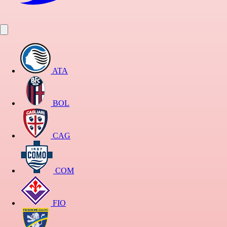
ATA
BOL
CAG
COM
FIO