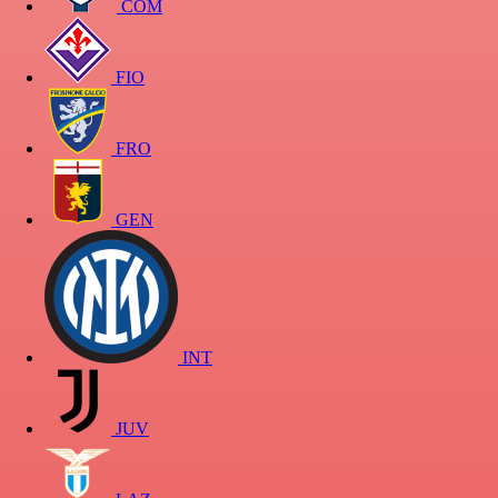
COM
FIO
FRO
GEN
INT
JUV