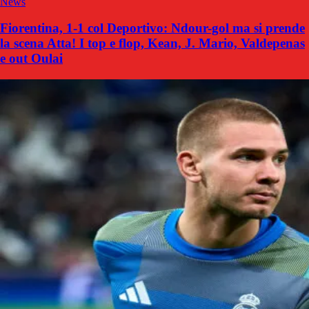
News
Fiorentina, 1-1 col Deportivo: Ndour-gol ma si prende
la scena Atta! I top e flop, Kean, J. Mario, Valdepenas
e out Oulai