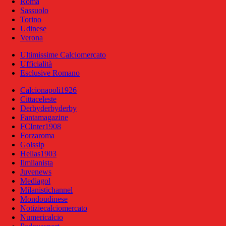
Roma
Sassuolo
Torino
Udinese
Verona
Ultimissime Calciomercato
Ufficialità
Esclusive Romano
Calcionapoli1926
Cittaceleste
Derbyderbyderby
Fantamagazine
FCInter1908
Forzaroma
Golssip
Hellas1903
Ilmilanista
Juvenews
Mediagol
Milanistichannel
Mondoudinese
Notiziecalciomercato
Numericalcio