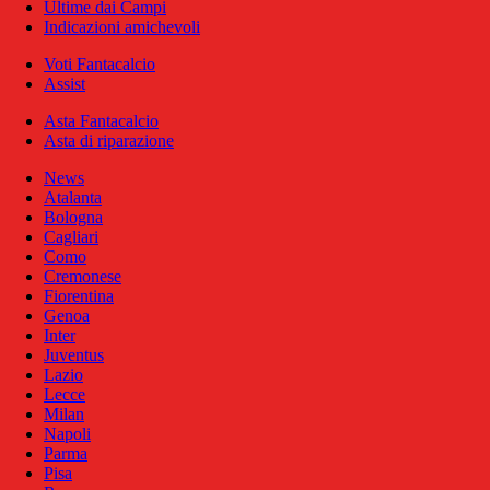
Ultime dai Campi
Indicazioni amichevoli
Voti Fantacalcio
Assist
Asta Fantacalcio
Asta di riparazione
News
Atalanta
Bologna
Cagliari
Como
Cremonese
Fiorentina
Genoa
Inter
Juventus
Lazio
Lecce
Milan
Napoli
Parma
Pisa