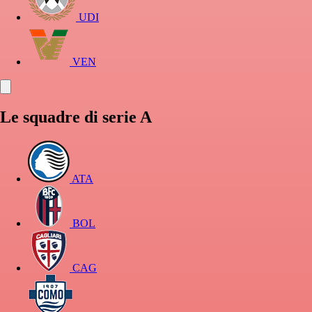
UDI
VEN
Le squadre di serie A
ATA
BOL
CAG