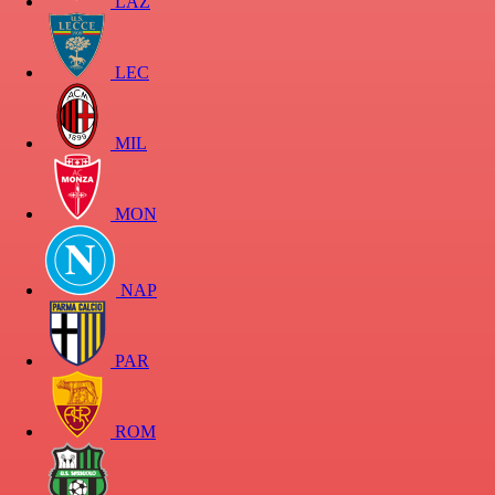
LAZ
LEC
MIL
MON
NAP
PAR
ROM