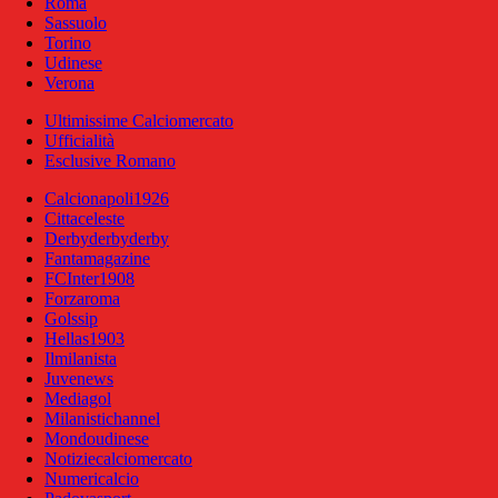
Roma
Sassuolo
Torino
Udinese
Verona
Ultimissime Calciomercato
Ufficialità
Esclusive Romano
Calcionapoli1926
Cittaceleste
Derbyderbyderby
Fantamagazine
FCInter1908
Forzaroma
Golssip
Hellas1903
Ilmilanista
Juvenews
Mediagol
Milanistichannel
Mondoudinese
Notiziecalciomercato
Numericalcio