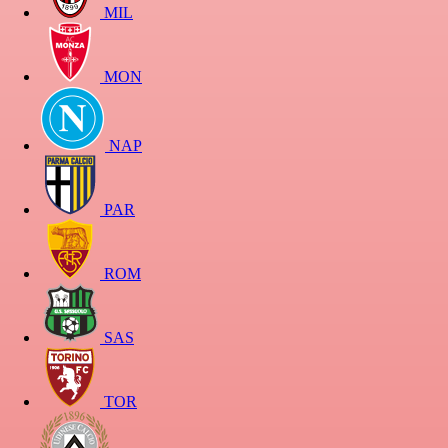
MIL
MON
NAP
PAR
ROM
SAS
TOR