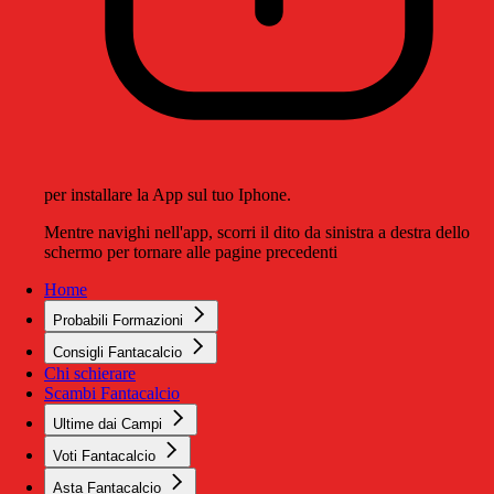
per installare la App sul tuo Iphone.
Mentre navighi nell'app, scorri il dito da sinistra a destra dello
schermo per tornare alle pagine precedenti
Home
Probabili Formazioni
Consigli Fantacalcio
Chi schierare
Scambi Fantacalcio
Ultime dai Campi
Voti Fantacalcio
Asta Fantacalcio