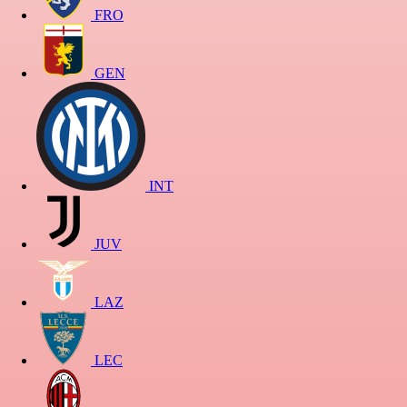
FRO
GEN
INT
JUV
LAZ
LEC