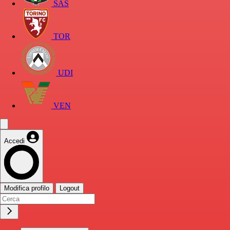
SAS
TOR
UDI
VEN
Accedi
Modifica profilo
Logout