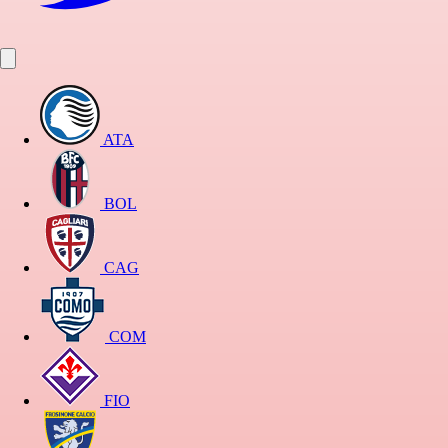
ATA
BOL
CAG
COM
FIO