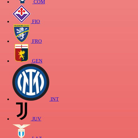
COM
FIO
FRO
GEN
INT
JUV