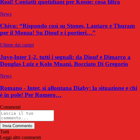
Real! Contatti quotidiani per Kessie: cosa filtra
News
Chivu: “Rispondo così su Stones, Lautaro e Thuram
per il Monza! Su Diouf e i portieri…”
Ultime dai campi
Juve-Inter 1-2, tutti i segnali: da Diouf e Dimarco a
Douglas Luiz e Kolo Muani. Bocciato Di Gregorio
News
Romano - Inter, si allontana Diaby: la situazione e chi
è in pole! Per Romero…
Commenti
Invia Commento
Tutti
Leggi altri commenti