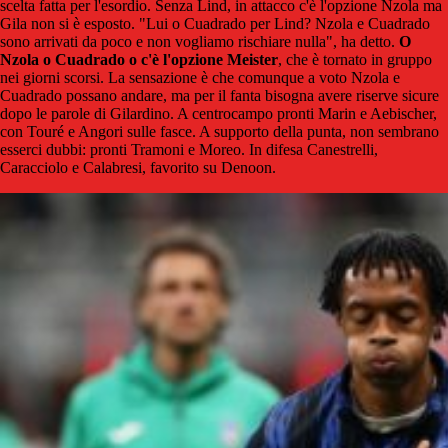
scelta fatta per l'esordio. Senza Lind, in attacco c'è l'opzione Nzola ma
Gila non si è esposto. "Lui o Cuadrado per Lind? Nzola e Cuadrado
sono arrivati da poco e non vogliamo rischiare nulla", ha detto.
O
Nzola o Cuadrado o c'è l'opzione Meister
, che è tornato in gruppo
nei giorni scorsi. La sensazione è che comunque a voto Nzola e
Cuadrado possano andare, ma per il fanta bisogna avere riserve sicure
dopo le parole di Gilardino. A centrocampo pronti Marin e Aebischer,
con Touré e Angori sulle fasce. A supporto della punta, non sembrano
esserci dubbi: pronti Tramoni e Moreo. In difesa Canestrelli,
Caracciolo e Calabresi, favorito su Denoon.