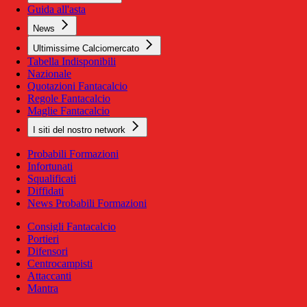
Guida all'asta
News
Ultimissime Calciomercato
Tabella Indisponibili
Nazionale
Quotazioni Fantacalcio
Regole Fantacalcio
Maglie Fantacalcio
I siti del nostro network
Probabili Formazioni
Infortunati
Squalificati
Diffidati
News Probabili Formazioni
Consigli Fantacalcio
Portieri
Difensori
Centrocampisti
Attaccanti
Mantra