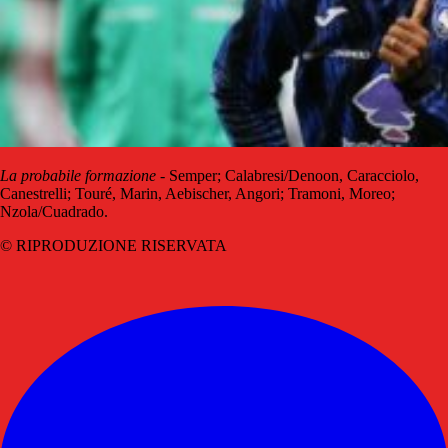
La probabile formazione
- Semper; Calabresi/Denoon, Caracciolo,
Canestrelli; Touré, Marin, Aebischer, Angori; Tramoni, Moreo;
Nzola/Cuadrado.
© RIPRODUZIONE RISERVATA