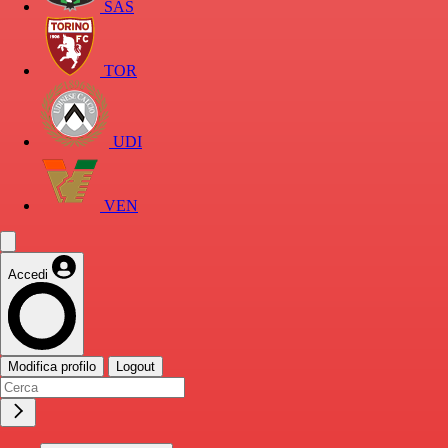
SAS
TOR
UDI
VEN
Accedi
Modifica profilo
Logout