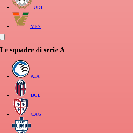
UDI
VEN
Le squadre di serie A
ATA
BOL
CAG