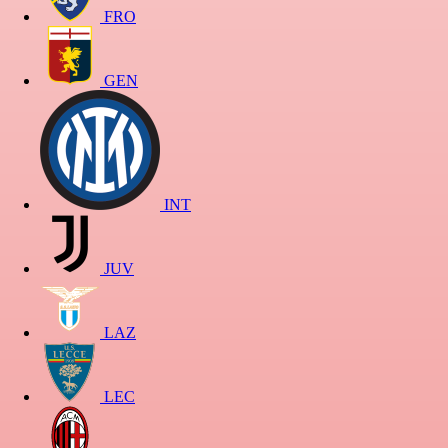
FRO
GEN
INT
JUV
LAZ
LEC