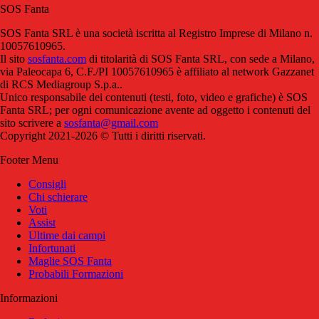
SOS Fanta
SOS Fanta SRL è una società iscritta al Registro Imprese di Milano n.
10057610965.
Il sito
sosfanta.com
di titolarità di SOS Fanta SRL, con sede a Milano,
via Paleocapa 6, C.F./PI 10057610965 è affiliato al network Gazzanet
di RCS Mediagroup S.p.a..
Unico responsabile dei contenuti (testi, foto, video e grafiche) è SOS
Fanta SRL; per ogni comunicazione avente ad oggetto i contenuti del
sito scrivere a
sosfanta@gmail.com
Copyright 2021-2026 © Tutti i diritti riservati.
Footer Menu
Consigli
Chi schierare
Voti
Assist
Ultime dai campi
Infortunati
Maglie SOS Fanta
Probabili Formazioni
Informazioni