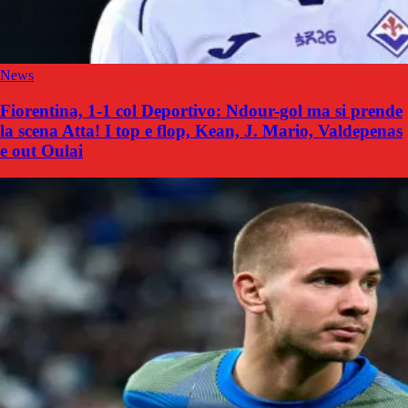
News
Fiorentina, 1-1 col Deportivo: Ndour-gol ma si prende
la scena Atta! I top e flop, Kean, J. Mario, Valdepenas
e out Oulai