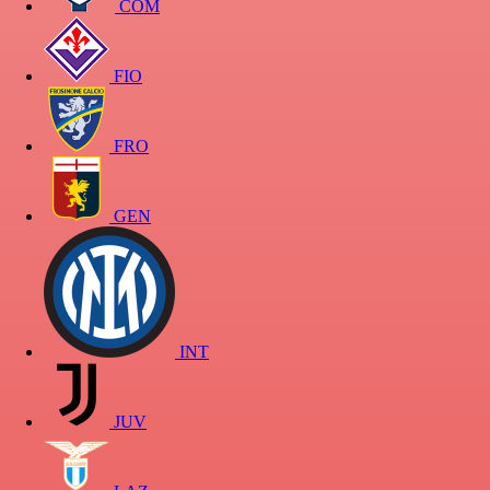
COM
FIO
FRO
GEN
INT
JUV