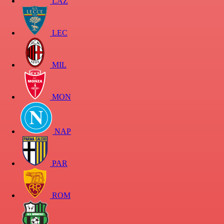
LAZ
LEC
MIL
MON
NAP
PAR
ROM