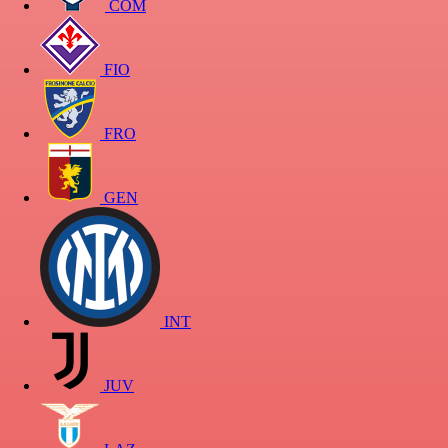
COM
FIO
FRO
GEN
INT
JUV