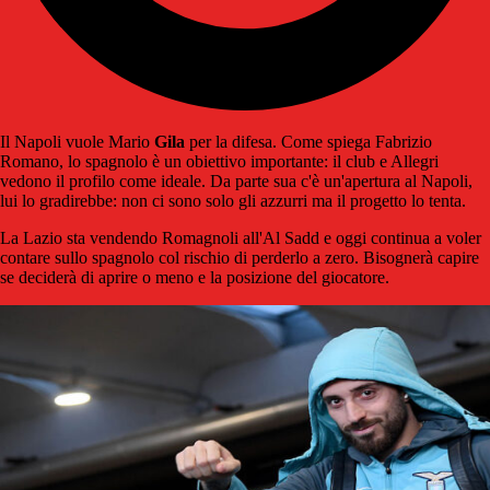
Il Napoli vuole Mario
Gila
per la difesa. Come spiega Fabrizio
Romano, lo spagnolo è un obiettivo importante: il club e Allegri
vedono il profilo come ideale. Da parte sua c'è un'apertura al Napoli,
lui lo gradirebbe: non ci sono solo gli azzurri ma il progetto lo tenta.
La Lazio sta vendendo Romagnoli all'Al Sadd e oggi continua a voler
contare sullo spagnolo col rischio di perderlo a zero. Bisognerà capire
se deciderà di aprire o meno e la posizione del giocatore.