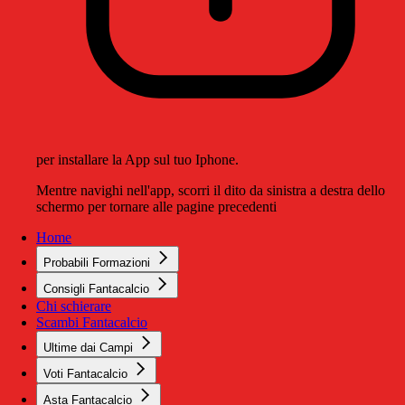
per installare la App sul tuo Iphone.
Mentre navighi nell'app, scorri il dito da sinistra a destra dello
schermo per tornare alle pagine precedenti
Home
Probabili Formazioni
Consigli Fantacalcio
Chi schierare
Scambi Fantacalcio
Ultime dai Campi
Voti Fantacalcio
Asta Fantacalcio