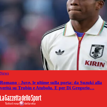
News
Romano - Juve, le ultime sulla porta: da Suzuki alla
verità su Trubin e Atubolu. E per Di Gregorio…