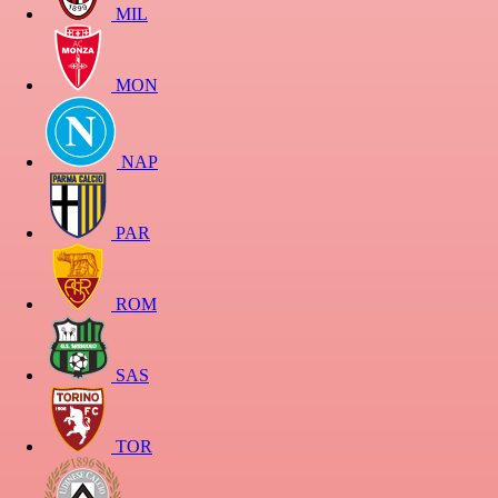
MIL
MON
NAP
PAR
ROM
SAS
TOR