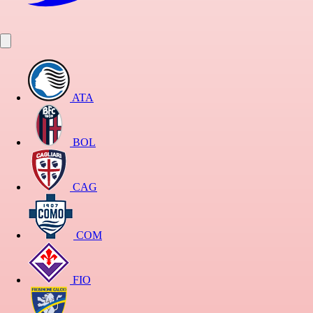
ATA
BOL
CAG
COM
FIO