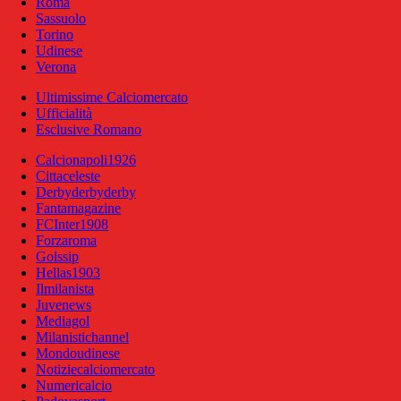
Roma
Sassuolo
Torino
Udinese
Verona
Ultimissime Calciomercato
Ufficialità
Esclusive Romano
Calcionapoli1926
Cittaceleste
Derbyderbyderby
Fantamagazine
FCInter1908
Forzaroma
Golssip
Hellas1903
Ilmilanista
Juvenews
Mediagol
Milanistichannel
Mondoudinese
Notiziecalciomercato
Numericalcio