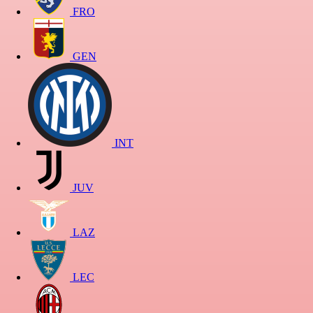
FRO
GEN
INT
JUV
LAZ
LEC