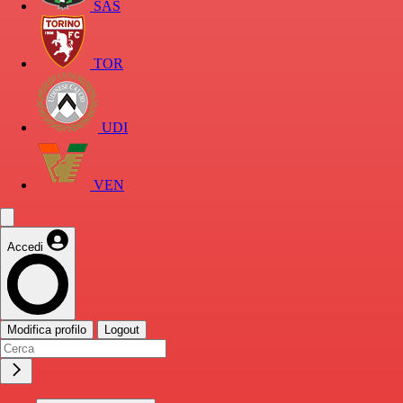
SAS
TOR
UDI
VEN
Accedi
Modifica profilo
Logout