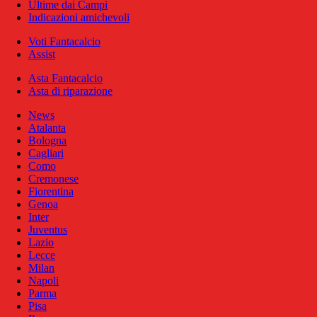
Ultime dai Campi
Indicazioni amichevoli
Voti Fantacalcio
Assist
Asta Fantacalcio
Asta di riparazione
News
Atalanta
Bologna
Cagliari
Como
Cremonese
Fiorentina
Genoa
Inter
Juventus
Lazio
Lecce
Milan
Napoli
Parma
Pisa