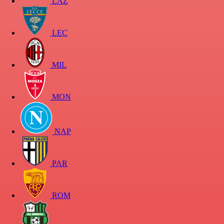
LAZ
LEC
MIL
MON
NAP
PAR
ROM