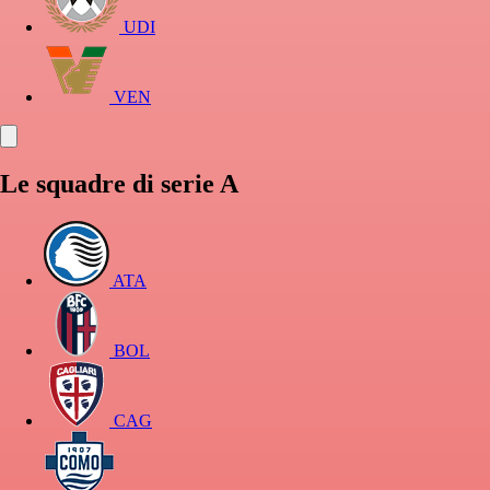
UDI
VEN
Le squadre di serie A
ATA
BOL
CAG