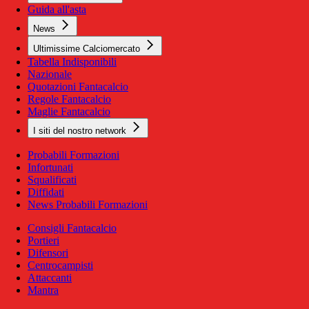
Guida all'asta
News
Ultimissime Calciomercato
Tabella Indisponibili
Nazionale
Quotazioni Fantacalcio
Regole Fantacalcio
Maglie Fantacalcio
I siti del nostro network
Probabili Formazioni
Infortunati
Squalificati
Diffidati
News Probabili Formazioni
Consigli Fantacalcio
Portieri
Difensori
Centrocampisti
Attaccanti
Mantra