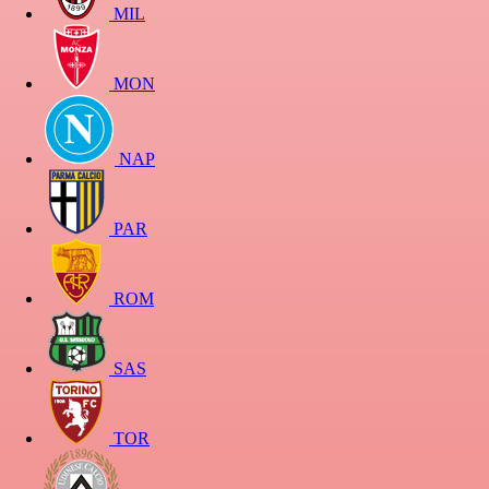
MIL
MON
NAP
PAR
ROM
SAS
TOR