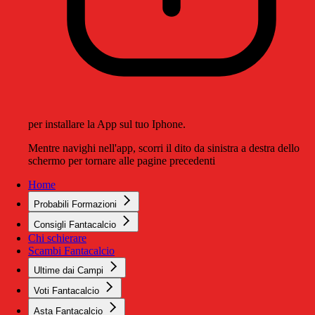
per installare la App sul tuo Iphone.
Mentre navighi nell'app, scorri il dito da sinistra a destra dello
schermo per tornare alle pagine precedenti
Home
Probabili Formazioni
Consigli Fantacalcio
Chi schierare
Scambi Fantacalcio
Ultime dai Campi
Voti Fantacalcio
Asta Fantacalcio