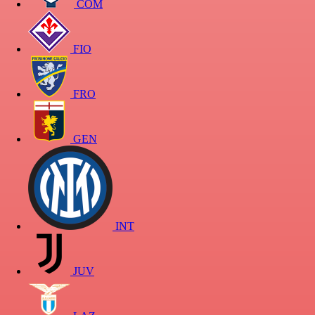
COM
FIO
FRO
GEN
INT
JUV