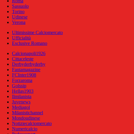
Roma
Sassuolo
Torino
Udinese
Verona
Ultimissime Calciomercato
Ufficialità
Esclusive Romano
Calcionapoli1926
Cittaceleste
Derbyderbyderby
Fantamagazine
FCInter1908
Forzaroma
Golssip
Hellas1903
Ilmilanista
Juvenews
Mediagol
Milanistichannel
Mondoudinese
Notiziecalciomercato
Numericalcio