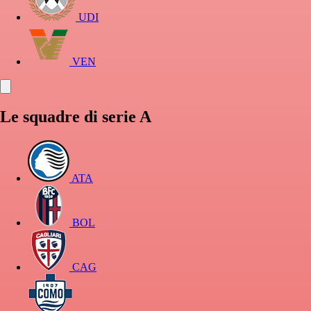
UDI
VEN
Le squadre di serie A
ATA
BOL
CAG