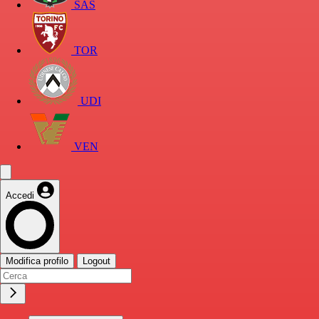
SAS
TOR
UDI
VEN
Accedi
Modifica profilo
Logout