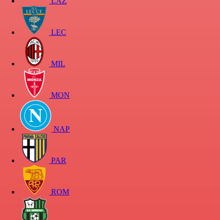
LAZ
LEC
MIL
MON
NAP
PAR
ROM