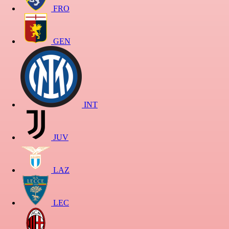
FRO
GEN
INT
JUV
LAZ
LEC