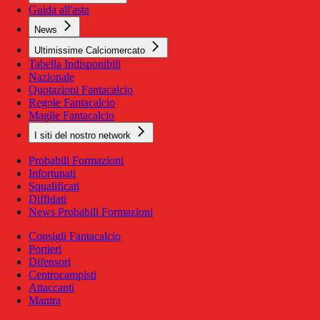
Guida all'asta
News
Ultimissime Calciomercato
Tabella Indisponibili
Nazionale
Quotazioni Fantacalcio
Regole Fantacalcio
Maglie Fantacalcio
I siti del nostro network
Probabili Formazioni
Infortunati
Squalificati
Diffidati
News Probabili Formazioni
Consigli Fantacalcio
Portieri
Difensori
Centrocampisti
Attaccanti
Mantra