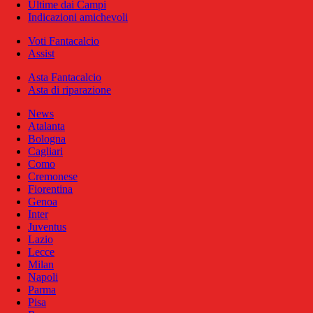
Ultime dai Campi
Indicazioni amichevoli
Voti Fantacalcio
Assist
Asta Fantacalcio
Asta di riparazione
News
Atalanta
Bologna
Cagliari
Como
Cremonese
Fiorentina
Genoa
Inter
Juventus
Lazio
Lecce
Milan
Napoli
Parma
Pisa