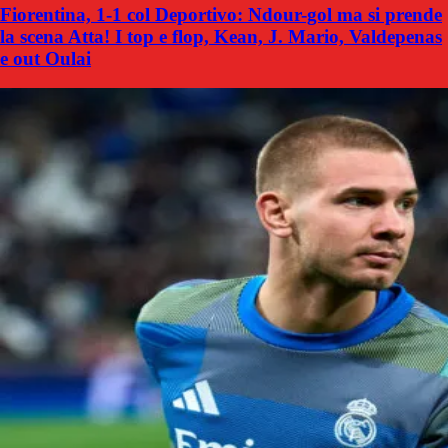
Fiorentina, 1-1 col Deportivo: Ndour-gol ma si prende
la scena Atta! I top e flop, Kean, J. Mario, Valdepenas
e out Oulai