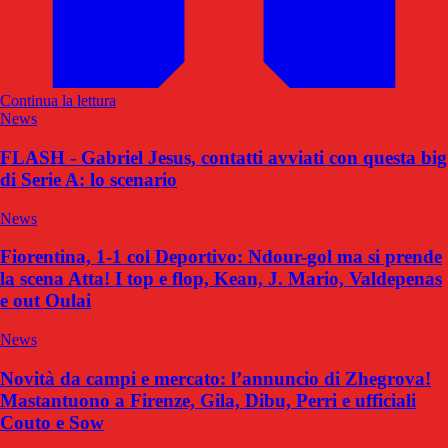
Continua la lettura
News
FLASH - Gabriel Jesus, contatti avviati con questa big
di Serie A: lo scenario
News
Fiorentina, 1-1 col Deportivo: Ndour-gol ma si prende
la scena Atta! I top e flop, Kean, J. Mario, Valdepenas
e out Oulai
News
Novità da campi e mercato: l’annuncio di Zhegrova!
Mastantuono a Firenze, Gila, Dibu, Perri e ufficiali
Couto e Sow