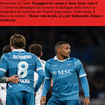
formazione di Conte.
Il peggiore in campo è Juan Jesus, voto 4
:
"L’orrore in disimpegno da cui nasce il raddoppio della Juve è la
fotografica del momento del Napoli: tragicomico. Notte fonda, lì
finisce la contesa".
Mezzo voto in più, 4.5, per Spinazzola, Elmas e
Gutierrez.