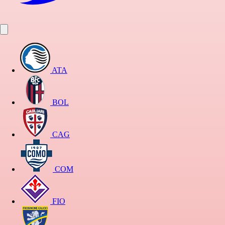
ATA
BOL
CAG
COM
FIO