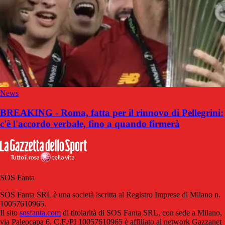
News
BREAKING - Roma, fatta per il rinnovo di Pellegrini:
c'è l'accordo verbale, fino a quando firmerà
SOS Fanta
SOS Fanta SRL è una società iscritta al Registro Imprese di Milano n.
10057610965.
Il sito
sosfanta.com
di titolarità di SOS Fanta SRL, con sede a Milano,
via Paleocapa 6, C.F./PI 10057610965 è affiliato al network Gazzanet