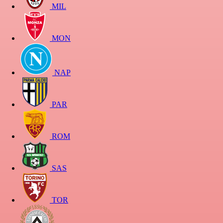
MIL
MON
NAP
PAR
ROM
SAS
TOR