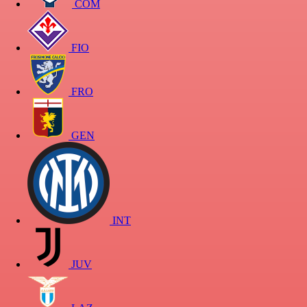
COM
FIO
FRO
GEN
INT
JUV