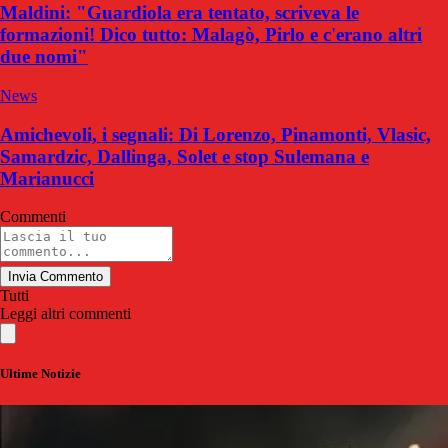
Maldini: "Guardiola era tentato, scriveva le
formazioni! Dico tutto: Malagò, Pirlo e c'erano altri
due nomi"
News
Amichevoli, i segnali: Di Lorenzo, Pinamonti, Vlasic,
Samardzic, Dallinga, Solet e stop Sulemana e
Marianucci
Commenti
Invia Commento
Tutti
Leggi altri commenti
Ultime Notizie