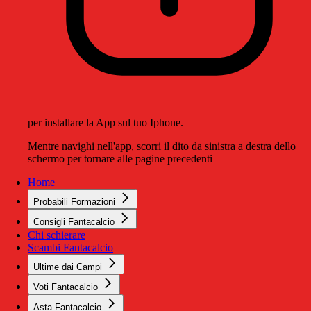
per installare la App sul tuo Iphone.
Mentre navighi nell'app, scorri il dito da sinistra a destra dello
schermo per tornare alle pagine precedenti
Home
Probabili Formazioni
Consigli Fantacalcio
Chi schierare
Scambi Fantacalcio
Ultime dai Campi
Voti Fantacalcio
Asta Fantacalcio