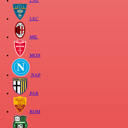
LAZ
LEC
MIL
MON
NAP
PAR
ROM