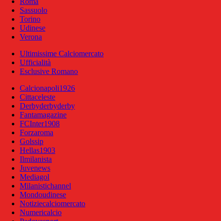
Roma
Sassuolo
Torino
Udinese
Verona
Ultimissime Calciomercato
Ufficialità
Esclusive Romano
Calcionapoli1926
Cittaceleste
Derbyderbyderby
Fantamagazine
FCInter1908
Forzaroma
Golssip
Hellas1903
Ilmilanista
Juvenews
Mediagol
Milanistichannel
Mondoudinese
Notiziecalciomercato
Numericalcio