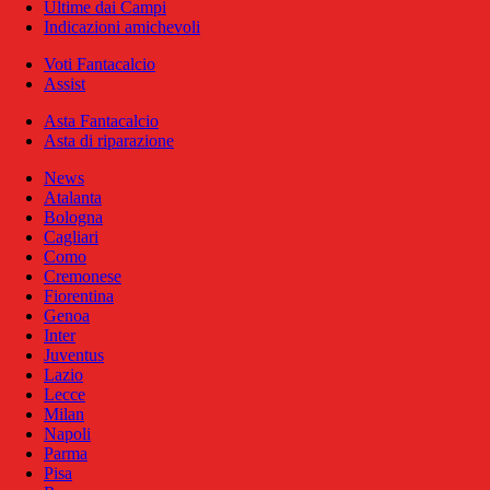
Ultime dai Campi
Indicazioni amichevoli
Voti Fantacalcio
Assist
Asta Fantacalcio
Asta di riparazione
News
Atalanta
Bologna
Cagliari
Como
Cremonese
Fiorentina
Genoa
Inter
Juventus
Lazio
Lecce
Milan
Napoli
Parma
Pisa