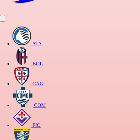
ATA
BOL
CAG
COM
FIO