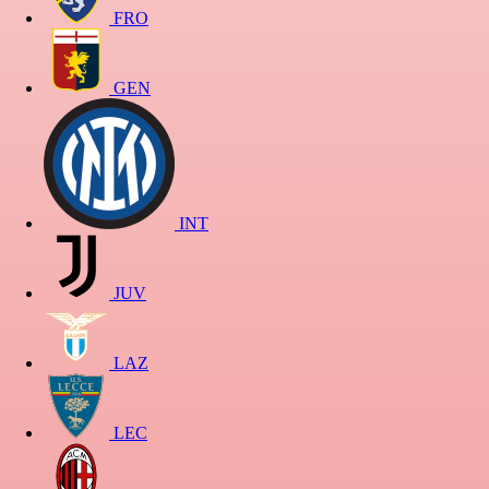
FRO
GEN
INT
JUV
LAZ
LEC