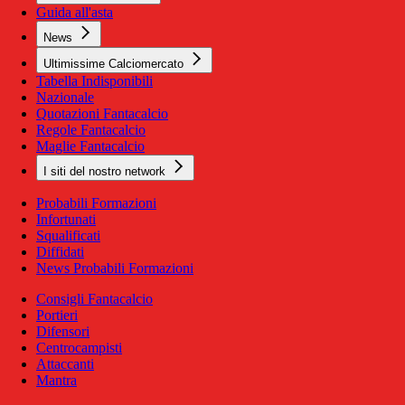
Guida all'asta
News
Ultimissime Calciomercato
Tabella Indisponibili
Nazionale
Quotazioni Fantacalcio
Regole Fantacalcio
Maglie Fantacalcio
I siti del nostro network
Probabili Formazioni
Infortunati
Squalificati
Diffidati
News Probabili Formazioni
Consigli Fantacalcio
Portieri
Difensori
Centrocampisti
Attaccanti
Mantra