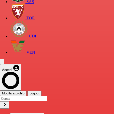
SAS
TOR
UDI
VEN
Accedi
Modifica profilo
Logout