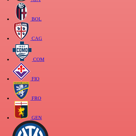
BOL
CAG
COM
FIO
FRO
GEN