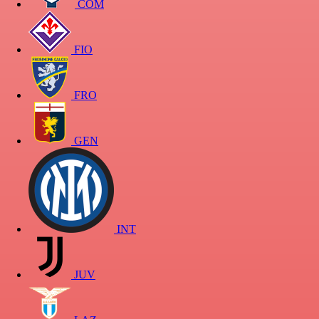
COM
FIO
FRO
GEN
INT
JUV