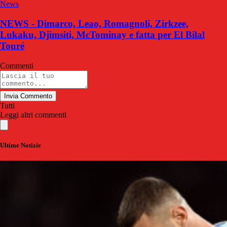
News
NEWS - Dimarco, Leao, Romagnoli, Zirkzee,
Lukaku, Djimsiti, McTominay e fatta per El Bilal
Touré
Commenti
Invia Commento
Tutti
Leggi altri commenti
Ultime Notizie