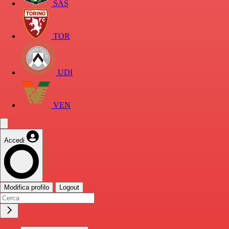
SAS
TOR
UDI
VEN
Accedi
Modifica profilo
Logout