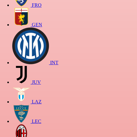
FRO
GEN
INT
JUV
LAZ
LEC