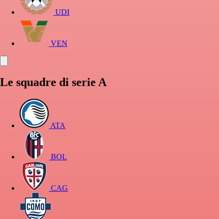
UDI
VEN
Le squadre di serie A
ATA
BOL
CAG