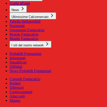
Guida all'asta
News
Ultimissime Calciomercato
Tabella Indisponibili
Nazionale
Quotazioni Fantacalcio
Regole Fantacalcio
Maglie Fantacalcio
I siti del nostro network
Probabili Formazioni
Infortunati
Squalificati
Diffidati
News Probabili Formazioni
Consigli Fantacalcio
Portieri
Difensori
Centrocampisti
Attaccanti
Mantra