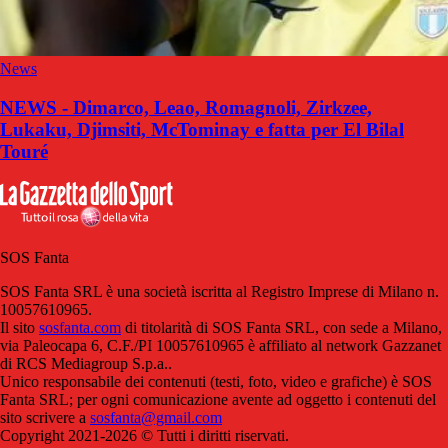
News
NEWS - Dimarco, Leao, Romagnoli, Zirkzee,
Lukaku, Djimsiti, McTominay e fatta per El Bilal
Touré
SOS Fanta
SOS Fanta SRL è una società iscritta al Registro Imprese di Milano n.
10057610965.
Il sito
sosfanta.com
di titolarità di SOS Fanta SRL, con sede a Milano,
via Paleocapa 6, C.F./PI 10057610965 è affiliato al network Gazzanet
di RCS Mediagroup S.p.a..
Unico responsabile dei contenuti (testi, foto, video e grafiche) è SOS
Fanta SRL; per ogni comunicazione avente ad oggetto i contenuti del
sito scrivere a
sosfanta@gmail.com
Copyright 2021-2026 © Tutti i diritti riservati.