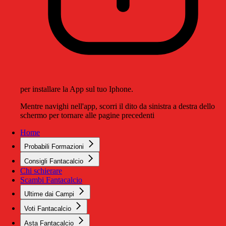
per installare la App sul tuo Iphone.
Mentre navighi nell'app, scorri il dito da sinistra a destra dello
schermo per tornare alle pagine precedenti
Home
Probabili Formazioni
Consigli Fantacalcio
Chi schierare
Scambi Fantacalcio
Ultime dai Campi
Voti Fantacalcio
Asta Fantacalcio