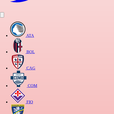
ATA
BOL
CAG
COM
FIO