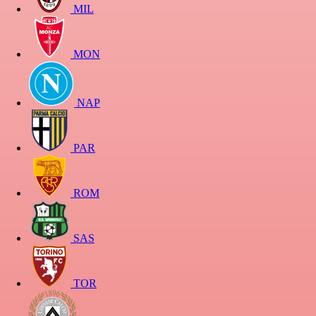
MIL
MON
NAP
PAR
ROM
SAS
TOR