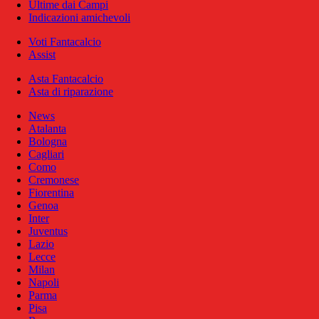
Ultime dai Campi
Indicazioni amichevoli
Voti Fantacalcio
Assist
Asta Fantacalcio
Asta di riparazione
News
Atalanta
Bologna
Cagliari
Como
Cremonese
Fiorentina
Genoa
Inter
Juventus
Lazio
Lecce
Milan
Napoli
Parma
Pisa