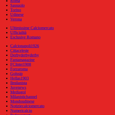
Roma
Sassuolo
Torino
Udinese
Verona
Ultimissime Calciomercato
Ufficialità
Esclusive Romano
Calcionapoli1926
Cittaceleste
Derbyderbyderby
Fantamagazine
FCInter1908
Forzaroma
Golssip
Hellas1903
Ilmilanista
Juvenews
Mediagol
Milanistichannel
Mondoudinese
Notiziecalciomercato
Numericalcio