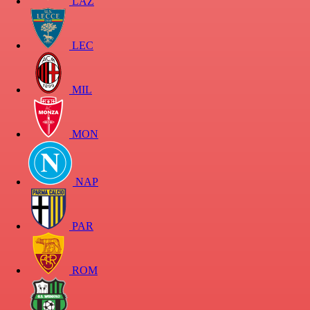
LAZ
LEC
MIL
MON
NAP
PAR
ROM