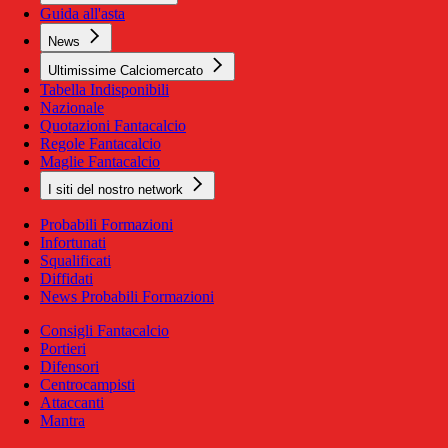
Guida all'asta
News
Ultimissime Calciomercato
Tabella Indisponibili
Nazionale
Quotazioni Fantacalcio
Regole Fantacalcio
Maglie Fantacalcio
I siti del nostro network
Probabili Formazioni
Infortunati
Squalificati
Diffidati
News Probabili Formazioni
Consigli Fantacalcio
Portieri
Difensori
Centrocampisti
Attaccanti
Mantra