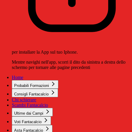
per installare la App sul tuo Iphone.
Mentre navighi nell'app, scorri il dito da sinistra a destra dello
schermo per tornare alle pagine precedenti
Home
Probabili Formazioni
Consigli Fantacalcio
Chi schierare
Scambi Fantacalcio
Ultime dai Campi
Voti Fantacalcio
Asta Fantacalcio