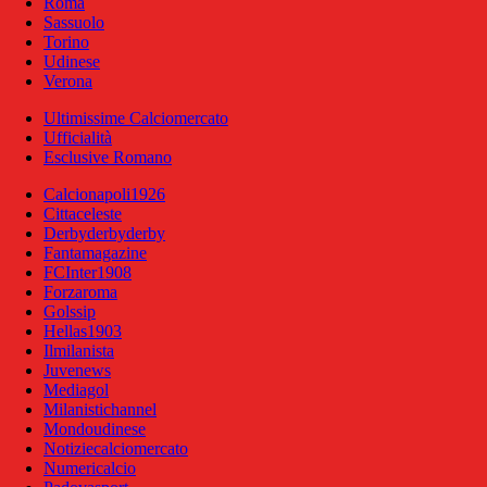
Roma
Sassuolo
Torino
Udinese
Verona
Ultimissime Calciomercato
Ufficialità
Esclusive Romano
Calcionapoli1926
Cittaceleste
Derbyderbyderby
Fantamagazine
FCInter1908
Forzaroma
Golssip
Hellas1903
Ilmilanista
Juvenews
Mediagol
Milanistichannel
Mondoudinese
Notiziecalciomercato
Numericalcio