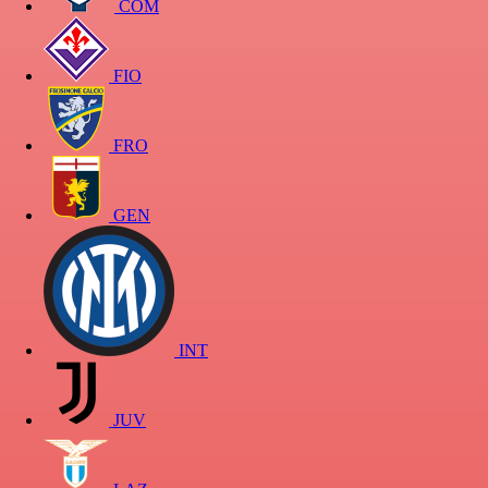
COM
FIO
FRO
GEN
INT
JUV