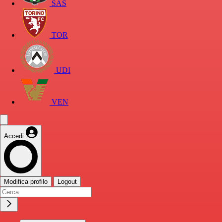
SAS
TOR
UDI
VEN
Accedi
Modifica profilo
Logout