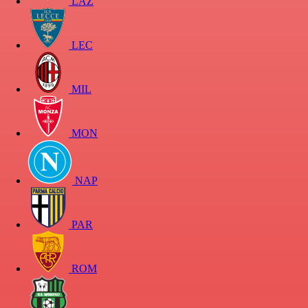
LAZ
LEC
MIL
MON
NAP
PAR
ROM