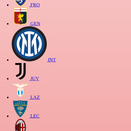
FRO
GEN
INT
JUV
LAZ
LEC