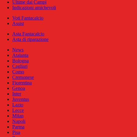
Ultime dai Campi
Indicazioni amichevoli
Voti Fantacalcio
Assist
Asta Fantacalcio
Asta di riparazione
News
Atalanta
Bologna
Cagliari
Como
Cremonese
Fiorentina
Genoa
Inter
Juventus
Lazio
Lecce
Milan
Napoli
Parma
Pisa