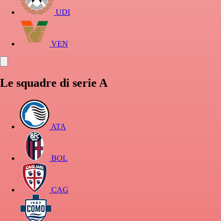
UDI
VEN
Le squadre di serie A
ATA
BOL
CAG