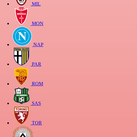
MIL
MON
NAP
PAR
ROM
SAS
TOR