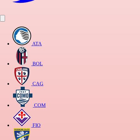
ATA
BOL
CAG
COM
FIO