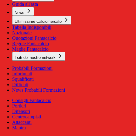
Guida all'asta
News
Ultimissime Calciomercato
Tabella Indisponibili
Nazionale
Quotazioni Fantacalcio
Regole Fantacalcio
Maglie Fantacalcio
I siti del nostro network
Probabili Formazioni
Infortunati
Squalificati
Diffidati
News Probabili Formazioni
Consigli Fantacalcio
Portieri
Difensori
Centrocampisti
Attaccanti
Mantra