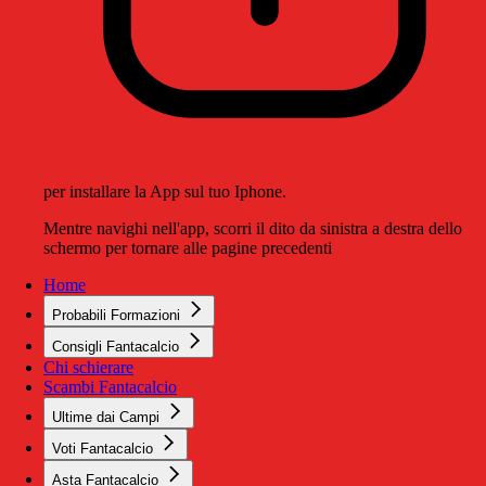
per installare la App sul tuo Iphone.
Mentre navighi nell'app, scorri il dito da sinistra a destra dello
schermo per tornare alle pagine precedenti
Home
Probabili Formazioni
Consigli Fantacalcio
Chi schierare
Scambi Fantacalcio
Ultime dai Campi
Voti Fantacalcio
Asta Fantacalcio