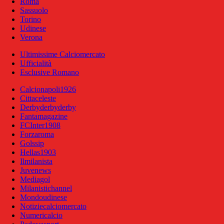
Roma
Sassuolo
Torino
Udinese
Verona
Ultimissime Calciomercato
Ufficialità
Esclusive Romano
Calcionapoli1926
Cittaceleste
Derbyderbyderby
Fantamagazine
FCInter1908
Forzaroma
Golssip
Hellas1903
Ilmilanista
Juvenews
Mediagol
Milanistichannel
Mondoudinese
Notiziecalciomercato
Numericalcio