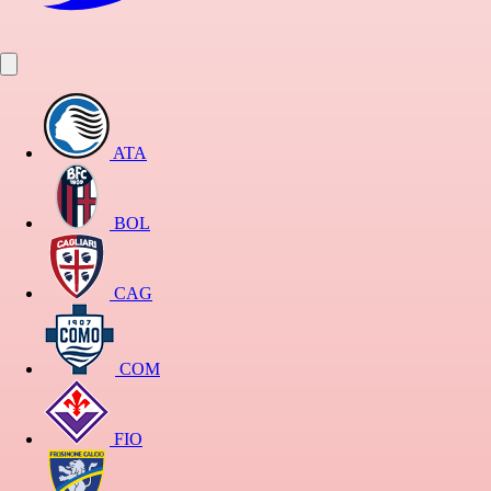
ATA
BOL
CAG
COM
FIO