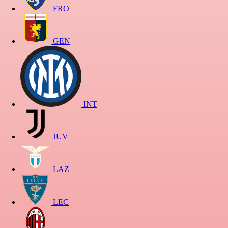
FRO
GEN
INT
JUV
LAZ
LEC