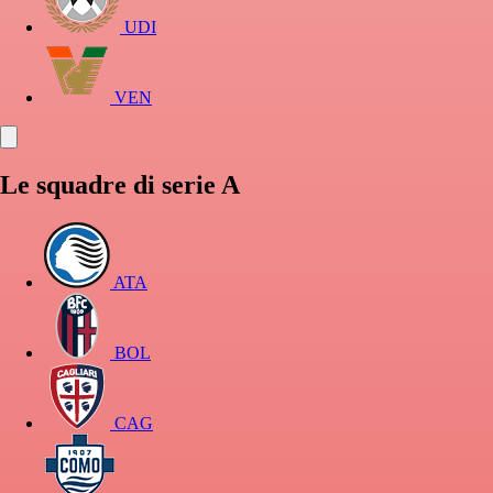
UDI
VEN
Le squadre di serie A
ATA
BOL
CAG