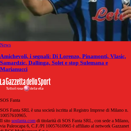
News
Amichevoli, i segnali: Di Lorenzo, Pinamonti, Vlasic,
Samardzic, Dallinga, Solet e stop Sulemana e
Marianucci
SOS Fanta
SOS Fanta SRL è una società iscritta al Registro Imprese di Milano n.
10057610965.
Il sito
sosfanta.com
di titolarità di SOS Fanta SRL, con sede a Milano,
via Paleocapa 6, C.F./PI 10057610965 è affiliato al network Gazzanet