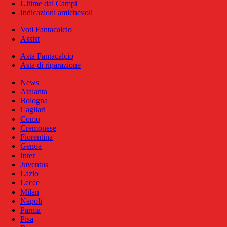
Ultime dai Campi
Indicazioni amichevoli
Voti Fantacalcio
Assist
Asta Fantacalcio
Asta di riparazione
News
Atalanta
Bologna
Cagliari
Como
Cremonese
Fiorentina
Genoa
Inter
Juventus
Lazio
Lecce
Milan
Napoli
Parma
Pisa