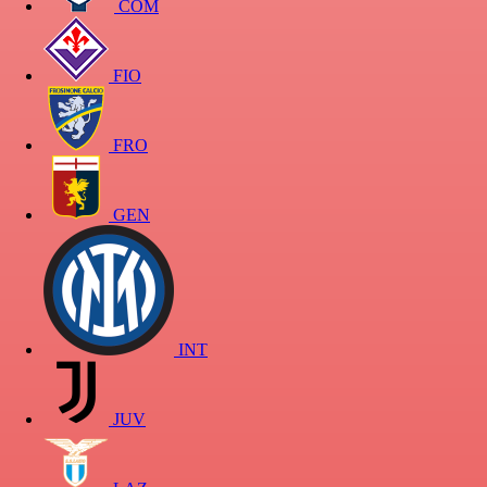
COM
FIO
FRO
GEN
INT
JUV