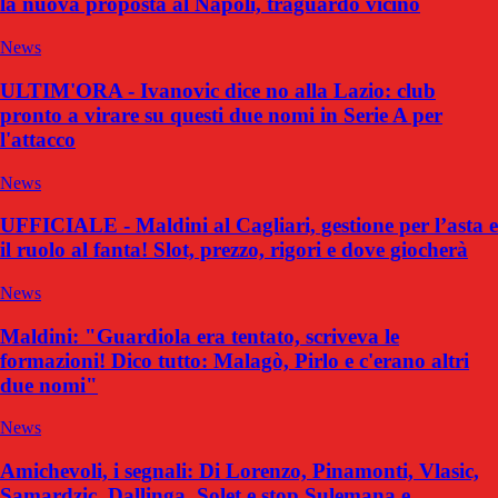
la nuova proposta al Napoli, traguardo vicino
News
ULTIM'ORA - Ivanovic dice no alla Lazio: club
pronto a virare su questi due nomi in Serie A per
l'attacco
News
UFFICIALE - Maldini al Cagliari, gestione per l’asta e
il ruolo al fanta! Slot, prezzo, rigori e dove giocherà
News
Maldini: "Guardiola era tentato, scriveva le
formazioni! Dico tutto: Malagò, Pirlo e c'erano altri
due nomi"
News
Amichevoli, i segnali: Di Lorenzo, Pinamonti, Vlasic,
Samardzic, Dallinga, Solet e stop Sulemana e