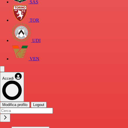
SAS
TOR
UDI
VEN
Accedi
Modifica profilo
Logout