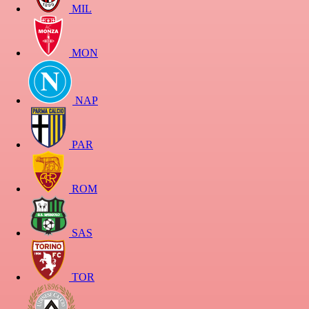
MIL
MON
NAP
PAR
ROM
SAS
TOR