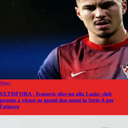
News
ULTIM'ORA - Ivanovic dice no alla Lazio: club
pronto a virare su questi due nomi in Serie A per
l'attacco