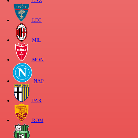
LAZ
LEC
MIL
MON
NAP
PAR
ROM