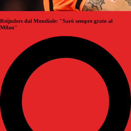
Reijnders dal Mondiale: "Sarò sempre grato al
Milan"