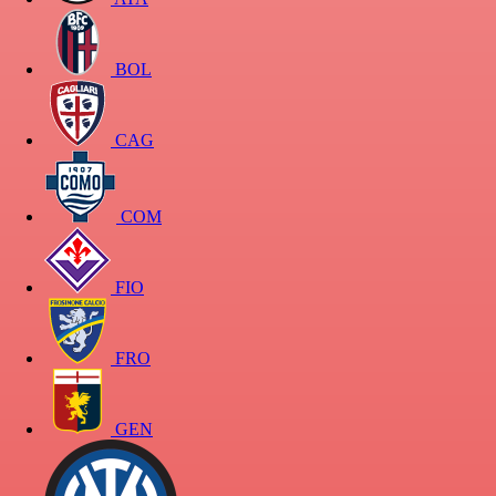
BOL
CAG
COM
FIO
FRO
GEN