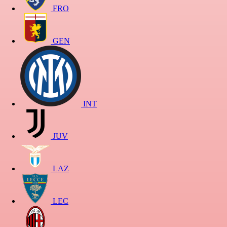
FRO
GEN
INT
JUV
LAZ
LEC