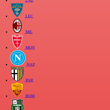
LAZ
LEC
MIL
MON
NAP
PAR
ROM