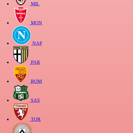
MIL
MON
NAP
PAR
ROM
SAS
TOR