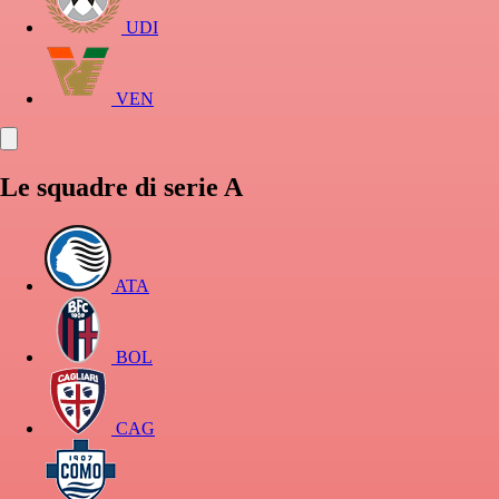
UDI
VEN
Le squadre di serie A
ATA
BOL
CAG