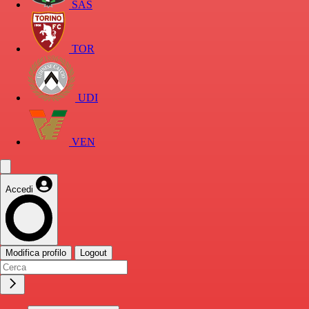
SAS
TOR
UDI
VEN
Accedi
Modifica profilo
Logout