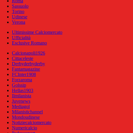
Roma
Sassuolo
Torino
Udinese
Verona
Ultimissime Calciomercato
Ufficialità
Esclusive Romano
Calcionapoli1926
Cittaceleste
Derbyderbyderby
Fantamagazine
FCInter1908
Forzaroma
Golssip
Hellas1903
Ilmilanista
Juvenews
Mediagol
Milanistichannel
Mondoudinese
Notiziecalciomercato
Numericalcio