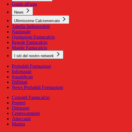
Guida all'asta
News
Ultimissime Calciomercato
Tabella Indisponibili
Nazionale
Quotazioni Fantacalcio
Regole Fantacalcio
Maglie Fantacalcio
I siti del nostro network
Probabili Formazioni
Infortunati
Squalificati
Diffidati
News Probabili Formazioni
Consigli Fantacalcio
Portieri
Difensori
Centrocampisti
Attaccanti
Mantra