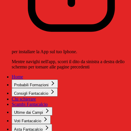
per installare la App sul tuo Iphone.
Mentre navighi nell'app, scorri il dito da sinistra a destra dello
schermo per tornare alle pagine precedenti
Home
Probabili Formazioni
Consigli Fantacalcio
Chi schierare
Scambi Fantacalcio
Ultime dai Campi
Voti Fantacalcio
Asta Fantacalcio