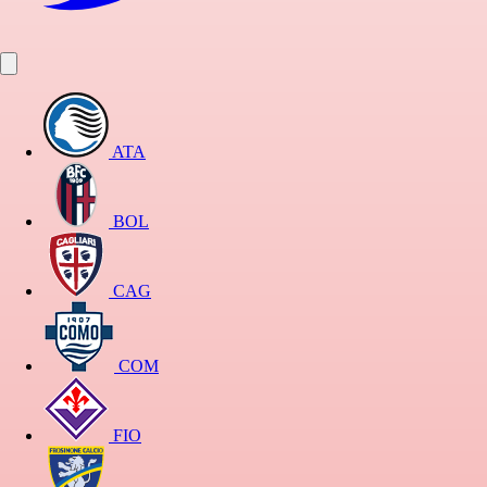
ATA
BOL
CAG
COM
FIO