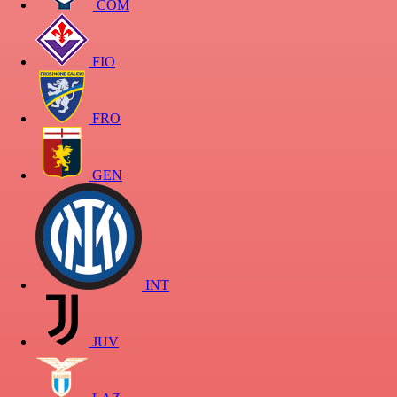
COM
FIO
FRO
GEN
INT
JUV