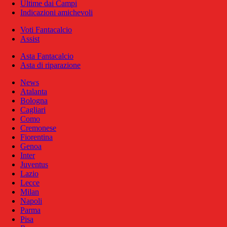
Ultime dai Campi
Indicazioni amichevoli
Voti Fantacalcio
Assist
Asta Fantacalcio
Asta di riparazione
News
Atalanta
Bologna
Cagliari
Como
Cremonese
Fiorentina
Genoa
Inter
Juventus
Lazio
Lecce
Milan
Napoli
Parma
Pisa