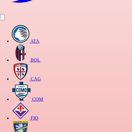
ATA
BOL
CAG
COM
FIO