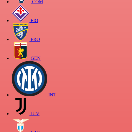
COM
FIO
FRO
GEN
INT
JUV