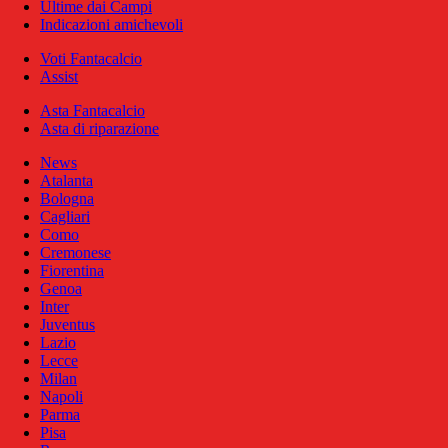
Ultime dai Campi
Indicazioni amichevoli
Voti Fantacalcio
Assist
Asta Fantacalcio
Asta di riparazione
News
Atalanta
Bologna
Cagliari
Como
Cremonese
Fiorentina
Genoa
Inter
Juventus
Lazio
Lecce
Milan
Napoli
Parma
Pisa