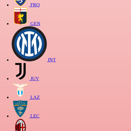
FRO
GEN
INT
JUV
LAZ
LEC