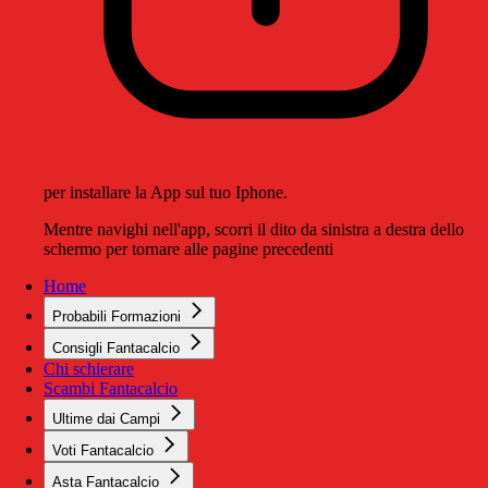
per installare la App sul tuo Iphone.
Mentre navighi nell'app, scorri il dito da sinistra a destra dello
schermo per tornare alle pagine precedenti
Home
Probabili Formazioni
Consigli Fantacalcio
Chi schierare
Scambi Fantacalcio
Ultime dai Campi
Voti Fantacalcio
Asta Fantacalcio