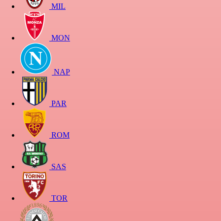
MIL
MON
NAP
PAR
ROM
SAS
TOR