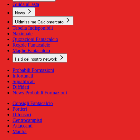
Guida all'asta
News
Ultimissime Calciomercato
Tabella Indisponibili
Nazionale
Quotazioni Fantacalcio
Regole Fantacalcio
Maglie Fantacalcio
I siti del nostro network
Probabili Formazioni
Infortunati
Squalificati
Diffidati
News Probabili Formazioni
Consigli Fantacalcio
Portieri
Difensori
Centrocampisti
Attaccanti
Mantra