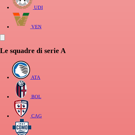
UDI
VEN
Le squadre di serie A
ATA
BOL
CAG