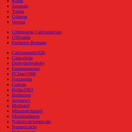
Roma
Sassuolo
Torino
Udinese
Verona
Ultimissime Calciomercato
Ufficialità
Esclusive Romano
Calcionapoli1926
Cittaceleste
Derbyderbyderby
Fantamagazine
FCInter1908
Forzaroma
Golssip
Hellas1903
Ilmilanista
Juvenews
Mediagol
Milanistichannel
Mondoudinese
Notiziecalciomercato
Numericalcio