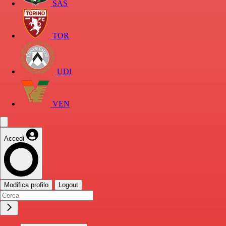
SAS
TOR
UDI
VEN
Accedi
Modifica profilo
Logout