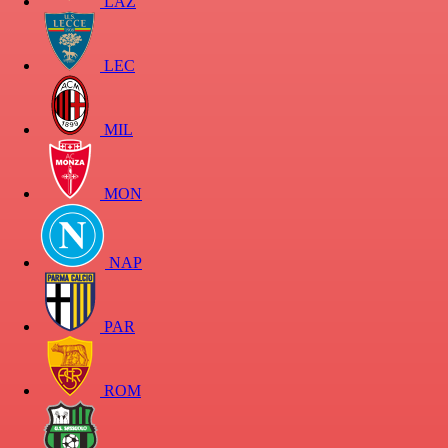
LAZ
LEC
MIL
MON
NAP
PAR
ROM