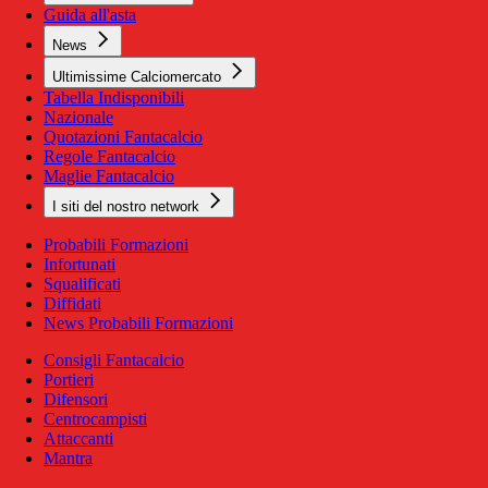
Guida all'asta
News
Ultimissime Calciomercato
Tabella Indisponibili
Nazionale
Quotazioni Fantacalcio
Regole Fantacalcio
Maglie Fantacalcio
I siti del nostro network
Probabili Formazioni
Infortunati
Squalificati
Diffidati
News Probabili Formazioni
Consigli Fantacalcio
Portieri
Difensori
Centrocampisti
Attaccanti
Mantra