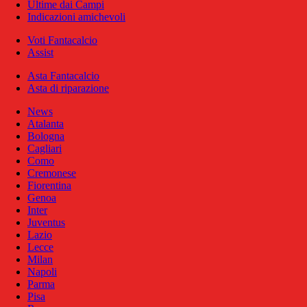
Ultime dai Campi
Indicazioni amichevoli
Voti Fantacalcio
Assist
Asta Fantacalcio
Asta di riparazione
News
Atalanta
Bologna
Cagliari
Como
Cremonese
Fiorentina
Genoa
Inter
Juventus
Lazio
Lecce
Milan
Napoli
Parma
Pisa