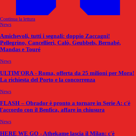
Continua la lettura
News
Amichevoli, tutti i segnali: doppio Zaccagni!
Pellegrino, Cancellieri, Calò, Geubbels, Bernabé,
Mandas e Touré
News
ULTIM'ORA - Roma, offerta da 25 milioni per Mora!
La richiesta del Porto e la concorrenza
News
FLASH – Obrador è pronto a tornare in Serie A: c'è
l'accordo con il Benfica, affare in chiusura
News
HERE WE GO - Athekame lascia il Milan: c'è