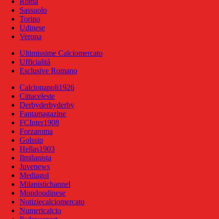
Roma
Sassuolo
Torino
Udinese
Verona
Ultimissime Calciomercato
Ufficialità
Esclusive Romano
Calcionapoli1926
Cittaceleste
Derbyderbyderby
Fantamagazine
FCInter1908
Forzaroma
Golssip
Hellas1903
Ilmilanista
Juvenews
Mediagol
Milanistichannel
Mondoudinese
Notiziecalciomercato
Numericalcio