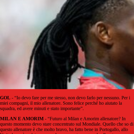
GOL
- “Io devo fare per me stesso, non devo farlo per nessuno. Per i
miei compagni, il mio allenatore. Sono felice perché ho aiutato la
squadra, ed avere minuti e stato importante”.
MILAN E AMORIM
- “Futuro al Milan e Amorim allenatore? In
questo momento devo stare concentrato sul Mondiale. Quello che so di
questo allenatore è che molto bravo, ha fatto bene in Portogallo, allo