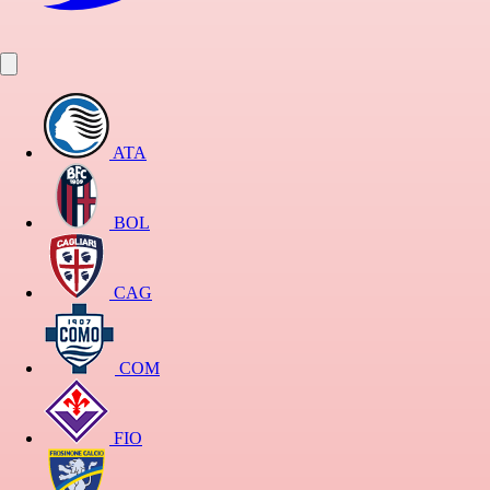
ATA
BOL
CAG
COM
FIO