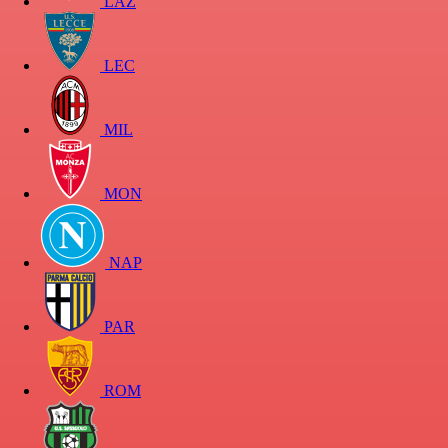
LAZ
LEC
MIL
MON
NAP
PAR
ROM