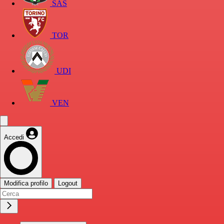
SAS
TOR
UDI
VEN
Accedi
Modifica profilo
Logout