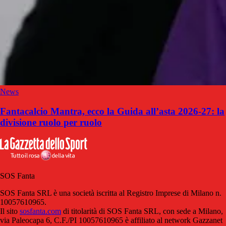
News
Fantacalcio Mantra, ecco la Guida all’asta 2026-27: la
divisione ruolo per ruolo
SOS Fanta
SOS Fanta SRL è una società iscritta al Registro Imprese di Milano n.
10057610965.
Il sito
sosfanta.com
di titolarità di SOS Fanta SRL, con sede a Milano,
via Paleocapa 6, C.F./PI 10057610965 è affiliato al network Gazzanet