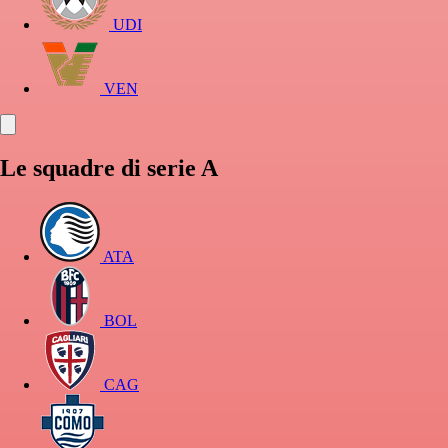
UDI
VEN
Le squadre di serie A
ATA
BOL
CAG