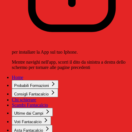
per installare la App sul tuo Iphone.
Mentre navighi nell'app, scorri il dito da sinistra a destra dello
schermo per tornare alle pagine precedenti
Home
Probabili Formazioni
Consigli Fantacalcio
Chi schierare
Scambi Fantacalcio
Ultime dai Campi
Voti Fantacalcio
Asta Fantacalcio