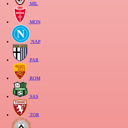
MIL
MON
NAP
PAR
ROM
SAS
TOR