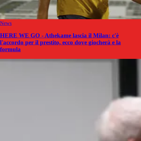
News
HERE WE GO - Athekame lascia il Milan: c'è
l'accordo per il prestito, ecco dove giocherà e la
formula