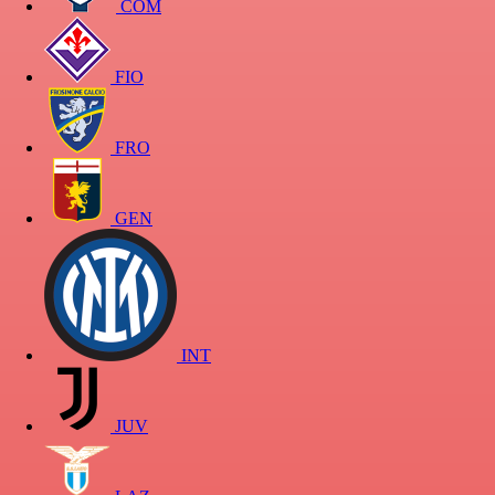
COM
FIO
FRO
GEN
INT
JUV