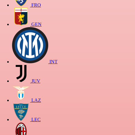
FRO
GEN
INT
JUV
LAZ
LEC