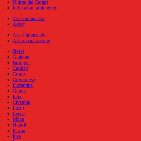
Ultime dai Campi
Indicazioni amichevoli
Voti Fantacalcio
Assist
Asta Fantacalcio
Asta di riparazione
News
Atalanta
Bologna
Cagliari
Como
Cremonese
Fiorentina
Genoa
Inter
Juventus
Lazio
Lecce
Milan
Napoli
Parma
Pisa