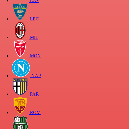
LAZ
LEC
MIL
MON
NAP
PAR
ROM