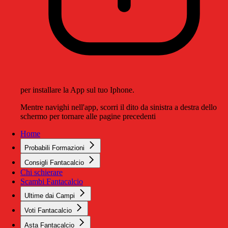
per installare la App sul tuo Iphone.
Mentre navighi nell'app, scorri il dito da sinistra a destra dello
schermo per tornare alle pagine precedenti
Home
Probabili Formazioni
Consigli Fantacalcio
Chi schierare
Scambi Fantacalcio
Ultime dai Campi
Voti Fantacalcio
Asta Fantacalcio