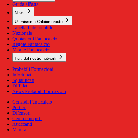
Guida all'asta
News
Ultimissime Calciomercato
Tabella Indisponibili
Nazionale
Quotazioni Fantacalcio
Regole Fantacalcio
Maglie Fantacalcio
I siti del nostro network
Probabili Formazioni
Infortunati
Squalificati
Diffidati
News Probabili Formazioni
Consigli Fantacalcio
Portieri
Difensori
Centrocampisti
Attaccanti
Mantra