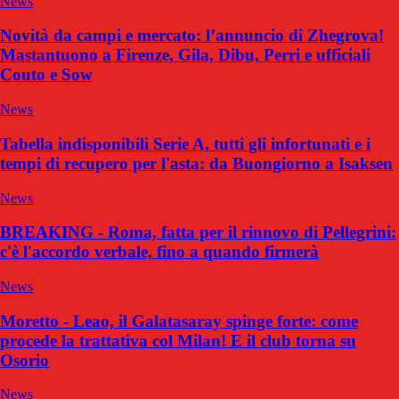
News
Novità da campi e mercato: l’annuncio di Zhegrova!
Mastantuono a Firenze, Gila, Dibu, Perri e ufficiali
Couto e Sow
News
Tabella indisponibili Serie A, tutti gli infortunati e i
tempi di recupero per l'asta: da Buongiorno a Isaksen
News
BREAKING - Roma, fatta per il rinnovo di Pellegrini:
c'è l'accordo verbale, fino a quando firmerà
News
Moretto - Leao, il Galatasaray spinge forte: come
procede la trattativa col Milan! E il club torna su
Osorio
News