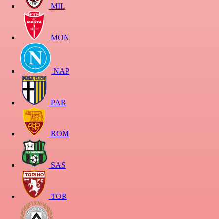
MIL
MON
NAP
PAR
ROM
SAS
TOR