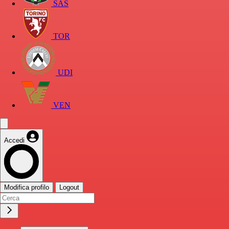
SAS
TOR
UDI
VEN
Accedi
Modifica profilo
Logout