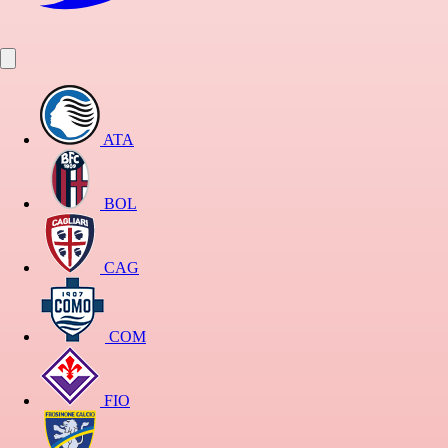
ATA
BOL
CAG
COM
FIO