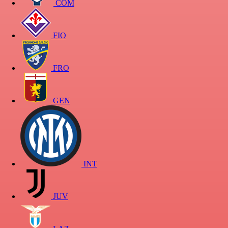
COM
FIO
FRO
GEN
INT
JUV