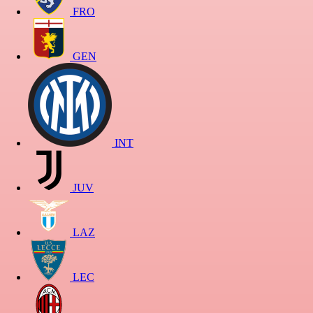
FRO
GEN
INT
JUV
LAZ
LEC