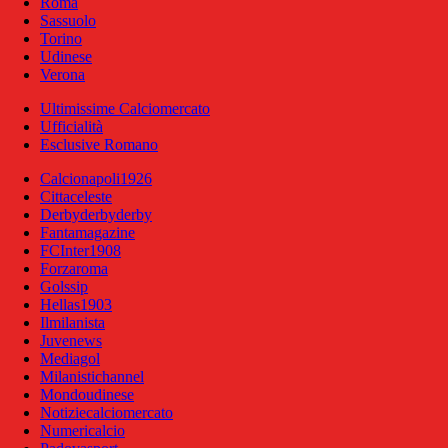
Roma
Sassuolo
Torino
Udinese
Verona
Ultimissime Calciomercato
Ufficialità
Esclusive Romano
Calcionapoli1926
Cittaceleste
Derbyderbyderby
Fantamagazine
FCInter1908
Forzaroma
Golssip
Hellas1903
Ilmilanista
Juvenews
Mediagol
Milanistichannel
Mondoudinese
Notiziecalciomercato
Numericalcio