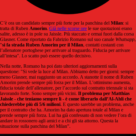
C’è ora un candidato sempre più forte per la panchina del
Milan
: si
tratta di Ruben
Amorim
.
Già nelle scorse ore
le sue quotazioni erano
salite, adesso è in pole su Jaissle. Più staccato e ormai fuori dalla corsa
Glasner. Come riportato da Fabrizio Romano sul suo canale
Whatsapp
,
"
si fa strada Ruben Amorim per il Milan
, contatti costanti con
l’allenatore portoghese per arrivare al traguardo. Fiducia per arrivare
all’intesa". Lo scatto può essere quello decisivo.
Nella notte, Romano ha poi dato ulteriori aggiornamenti sulla
questione: "Si vede la luce al Milan. Abbiamo detto per giorni: sempre
meno Glasner, mai raggiunto un accordo. A stanotte il nome di Ruben
Amorim prende sempre più forza per il Milan. L’ottimismo aumenta,
fiducia totale dell’allenatore, per l’accordo sul contratto triennale si sta
lavorando forte. Sono sempre più vicini.
Il problema per Matthias
Jaissle - che teniamo sempre lì - è come liberarlo dall’Al-Ahli che
chiederebbe più di 5/6 milioni
. E questo sarebbe un problema, anche
per il contratto che ha. Amorim ha dato apertura totale al Milan e
prende sempre più forza. Lui ha già confessato di non vedere l’ora di
andare in rossonero agli amici e a chi gli sta attorno. Questa la
situazione sulla panchina del Milan”.