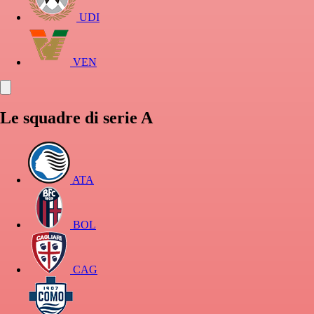
UDI
VEN
Le squadre di serie A
ATA
BOL
CAG