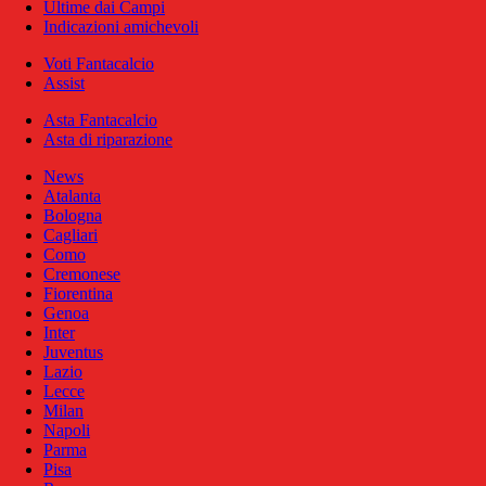
Ultime dai Campi
Indicazioni amichevoli
Voti Fantacalcio
Assist
Asta Fantacalcio
Asta di riparazione
News
Atalanta
Bologna
Cagliari
Como
Cremonese
Fiorentina
Genoa
Inter
Juventus
Lazio
Lecce
Milan
Napoli
Parma
Pisa