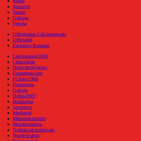
Roma
Sassuolo
Torino
Udinese
Verona
Ultimissime Calciomercato
Ufficialità
Esclusive Romano
Calcionapoli1926
Cittaceleste
Derbyderbyderby
Fantamagazine
FCInter1908
Forzaroma
Golssip
Hellas1903
Ilmilanista
Juvenews
Mediagol
Milanistichannel
Mondoudinese
Notiziecalciomercato
Numericalcio