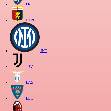
FRO
GEN
INT
JUV
LAZ
LEC