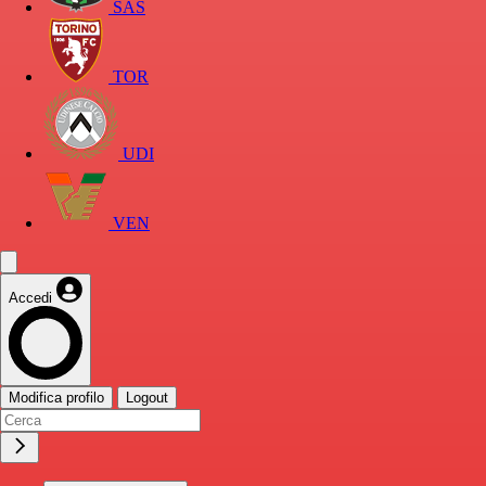
SAS
TOR
UDI
VEN
Accedi
Modifica profilo
Logout