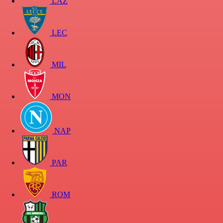
LAZ
LEC
MIL
MON
NAP
PAR
ROM