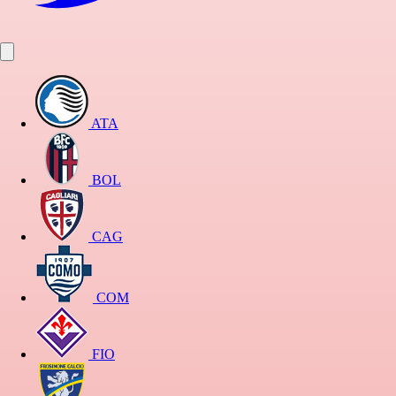
ATA
BOL
CAG
COM
FIO