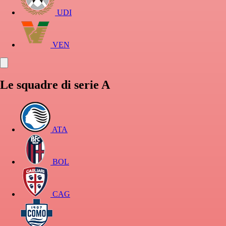
UDI
VEN
Le squadre di serie A
ATA
BOL
CAG