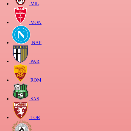
MIL
MON
NAP
PAR
ROM
SAS
TOR