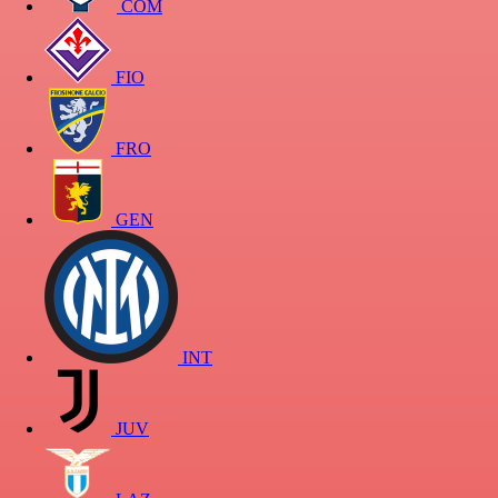
COM
FIO
FRO
GEN
INT
JUV