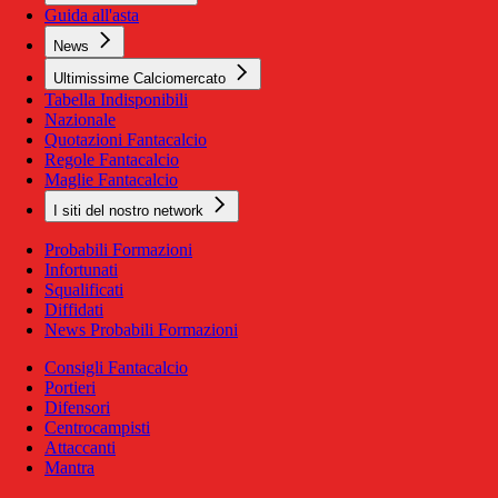
Guida all'asta
News
Ultimissime Calciomercato
Tabella Indisponibili
Nazionale
Quotazioni Fantacalcio
Regole Fantacalcio
Maglie Fantacalcio
I siti del nostro network
Probabili Formazioni
Infortunati
Squalificati
Diffidati
News Probabili Formazioni
Consigli Fantacalcio
Portieri
Difensori
Centrocampisti
Attaccanti
Mantra