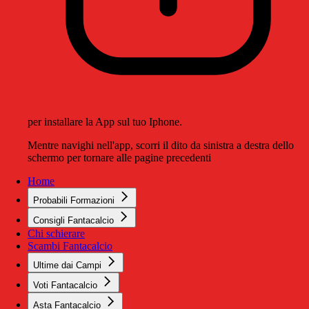
per installare la App sul tuo Iphone.
Mentre navighi nell'app, scorri il dito da sinistra a destra dello
schermo per tornare alle pagine precedenti
Home
Probabili Formazioni
Consigli Fantacalcio
Chi schierare
Scambi Fantacalcio
Ultime dai Campi
Voti Fantacalcio
Asta Fantacalcio