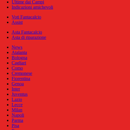
Ultime dai Campi
Indicazioni amichevoli
Voti Fantacalcio
Assist
Asta Fantacalcio
Asta di riparazione
News
Atalanta
Bologna
Cagliari
Como
Cremonese
Fiorentina
Genoa
Inter
Juventus
Lazio
Lecce
Milan
Napoli
Parma
Pisa