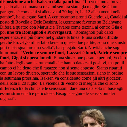
disposizione anche Isaksen dalla panchina
. "Lo vediamo a breve,
rispetto alla settimana scorsa mi sembra stare già meglio. Se fai un
paragone è come chi si allenava al 20 luglio, ha 12 allenamenti nelle
gambe", ha spiegato Sarri. A centrocampo pronti Guendouzi, Cataldi al
posto di Rovella e Dele Bashiru, leggermente favorito su Belahyane.
Difesa a quattro con Marusic e Tavares come terzini, al centro Gila e
poi
uno tra Romagnoli e Provstgaard
. "Romagnoli può darci
esperienza, è il più bravo nel guidare la linea. È una scelta difficile
perché Provstgaard ha fatto bene in queste due partite, sono due sinistri
puri e bisogna fare una scelta", ha spiegato Sarri. Novità anche sugli
infortunati: "
Vecino è sempre fuori, Lazzari è fuori, Patric è sempre
fuori, Gigot si opera lunedì
. È una situazione pesante per noi, Vecino
ha fatto degli esami strumentali che hanno dato esiti positivi, ma poi il
campo ci ha detto che il ragazzo non si sente apposto. Siamo ripartiti
con un lavoro diverso, sperando che le sue sensazioni siano in ordine
la settimana prossima. Isaksen va considerato come gli altri giocatori
della rosa il 20 luglio. La vicenda di Vecino ci insegna che ci sono
differenza tra la clinica e le sensazioni, dare una data solo in base agli
esami strumentali è pericoloso. Bisogna seguire le sensazioni dei
ragazzi".