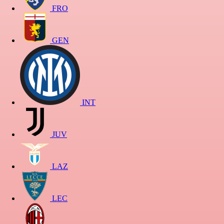
FRO
GEN
INT
JUV
LAZ
LEC