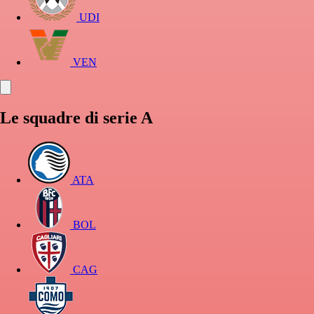
UDI
VEN
Le squadre di serie A
ATA
BOL
CAG