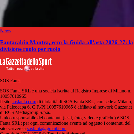
News
Fantacalcio Mantra, ecco la Guida all’asta 2026-27: la
divisione ruolo per ruolo
SOS Fanta
SOS Fanta SRL è una società iscritta al Registro Imprese di Milano n.
10057610965.
Il sito
sosfanta.com
di titolarità di SOS Fanta SRL, con sede a Milano,
via Paleocapa 6, C.F./PI 10057610965 è affiliato al network Gazzanet
di RCS Mediagroup S.p.a..
Unico responsabile dei contenuti (testi, foto, video e grafiche) è SOS
Fanta SRL; per ogni comunicazione avente ad oggetto i contenuti del
sito scrivere a
sosfanta@gmail.com
Copyright 2021-2026 © Tutti i diritti riservati.