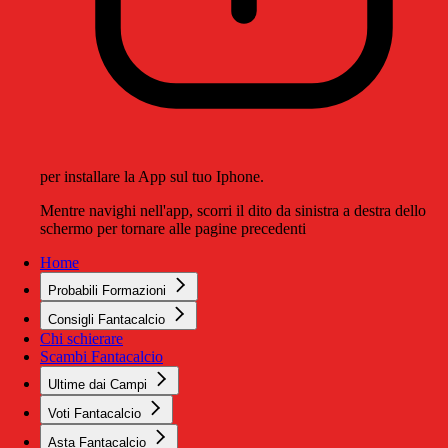
per installare la App sul tuo Iphone.
Mentre navighi nell'app, scorri il dito da sinistra a destra dello
schermo per tornare alle pagine precedenti
Home
Probabili Formazioni
Consigli Fantacalcio
Chi schierare
Scambi Fantacalcio
Ultime dai Campi
Voti Fantacalcio
Asta Fantacalcio