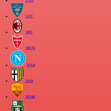
LAZ
LEC
MIL
MON
NAP
PAR
ROM