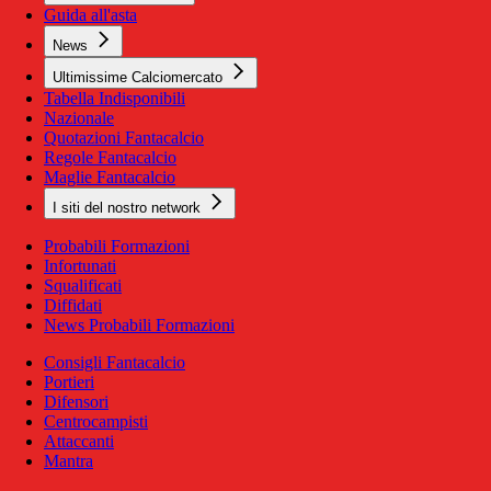
Guida all'asta
News
Ultimissime Calciomercato
Tabella Indisponibili
Nazionale
Quotazioni Fantacalcio
Regole Fantacalcio
Maglie Fantacalcio
I siti del nostro network
Probabili Formazioni
Infortunati
Squalificati
Diffidati
News Probabili Formazioni
Consigli Fantacalcio
Portieri
Difensori
Centrocampisti
Attaccanti
Mantra