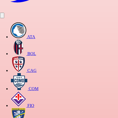
ATA
BOL
CAG
COM
FIO