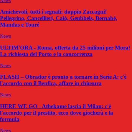
News
Amichevoli, tutti i segnali: doppio Zaccagni!
Pellegrino, Cancellieri, Calò, Geubbels, Bernabé,
Mandas e Touré
News
ULTIM'ORA - Roma, offerta da 25 milioni per Mora!
La richiesta del Porto e la concorrenza
News
FLASH – Obrador è pronto a tornare in Serie A: c'è
l'accordo con il Benfica, affare in chiusura
News
HERE WE GO - Athekame lascia il Milan: c'è
l'accordo per il prestito, ecco dove giocherà e la
formula
News