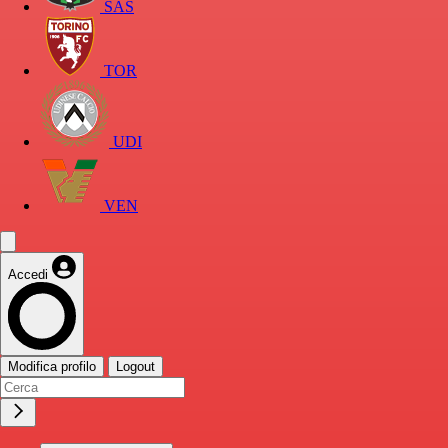
SAS
TOR
UDI
VEN
Accedi
Modifica profilo
Logout