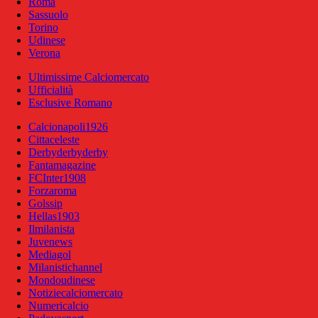
Roma
Sassuolo
Torino
Udinese
Verona
Ultimissime Calciomercato
Ufficialità
Esclusive Romano
Calcionapoli1926
Cittaceleste
Derbyderbyderby
Fantamagazine
FCInter1908
Forzaroma
Golssip
Hellas1903
Ilmilanista
Juvenews
Mediagol
Milanistichannel
Mondoudinese
Notiziecalciomercato
Numericalcio