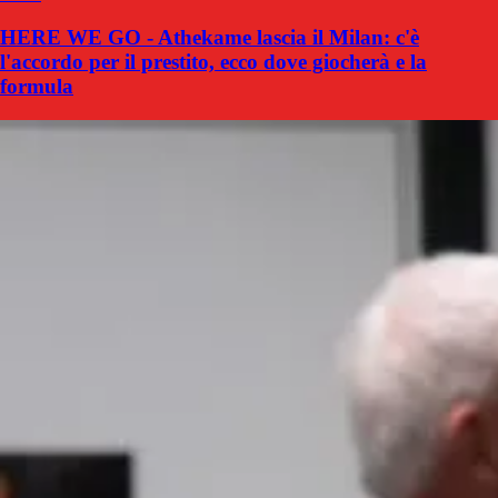
HERE WE GO - Athekame lascia il Milan: c'è
l'accordo per il prestito, ecco dove giocherà e la
formula