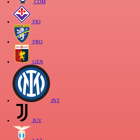
COM
FIO
FRO
GEN
INT
JUV