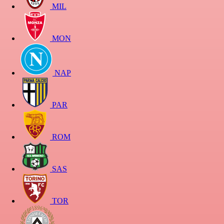
MIL
MON
NAP
PAR
ROM
SAS
TOR