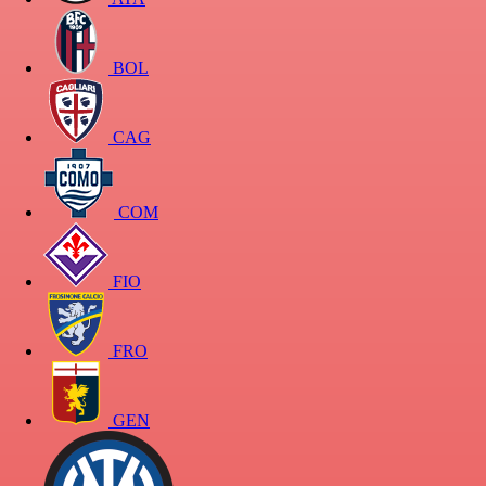
BOL
CAG
COM
FIO
FRO
GEN