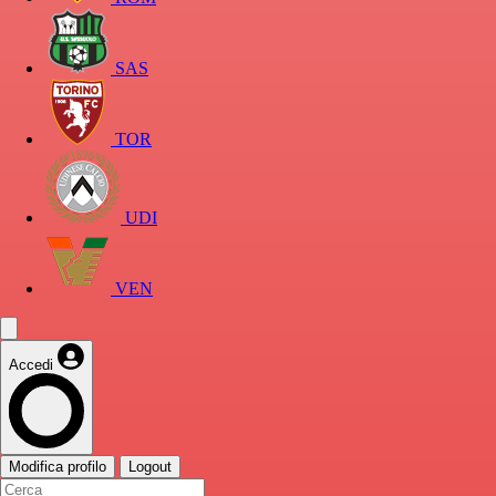
SAS
TOR
UDI
VEN
Accedi
Modifica profilo
Logout