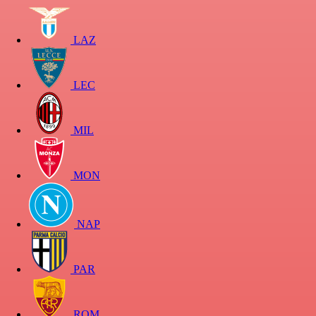
LAZ
LEC
MIL
MON
NAP
PAR
ROM