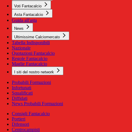
Voti Fantacalcio
Asta Fantacalcio
Guida all'asta
News
Ultimissime Calciomercato
Tabella Indisponibili
Nazionale
Quotazioni Fantacalcio
Regole Fantacalcio
Maglie Fantacalcio
I siti del nostro network
Probabili Formazioni
Infortunati
Squalificati
Diffidati
News Probabili Formazioni
Consigli Fantacalcio
Portieri
Difensori
Centrocampisti