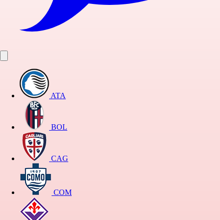
ATA
BOL
CAG
COM