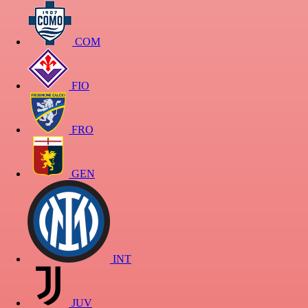
COM
FIO
FRO
GEN
INT
JUV