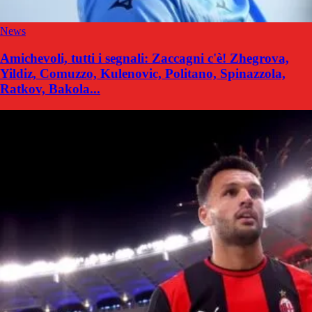
News
Amichevoli, tutti i segnali: Zaccagni c'è! Zhegrova,
Yildiz, Comuzzo, Kulenovic, Politano, Spinazzola,
Ratkov, Bakola...