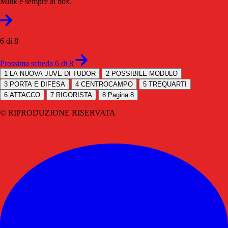
Milik è sempre ai box.
6 di 8
Prossima scheda 6 di 8
1
LA NUOVA JUVE DI TUDOR
2
POSSIBILE MODULO
3
PORTA E DIFESA
4
CENTROCAMPO
5
TREQUARTI
6
ATTACCO
7
RIGORISTA
8
Pagina 8
© RIPRODUZIONE RISERVATA