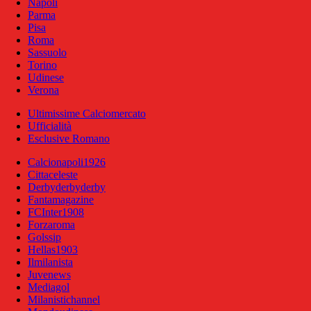
Napoli
Parma
Pisa
Roma
Sassuolo
Torino
Udinese
Verona
Ultimissime Calciomercato
Ufficialità
Esclusive Romano
Calcionapoli1926
Cittaceleste
Derbyderbyderby
Fantamagazine
FCInter1908
Forzaroma
Golssip
Hellas1903
Ilmilanista
Juvenews
Mediagol
Milanistichannel