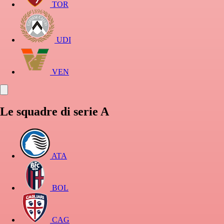
TOR
UDI
VEN
Le squadre di serie A
ATA
BOL
CAG