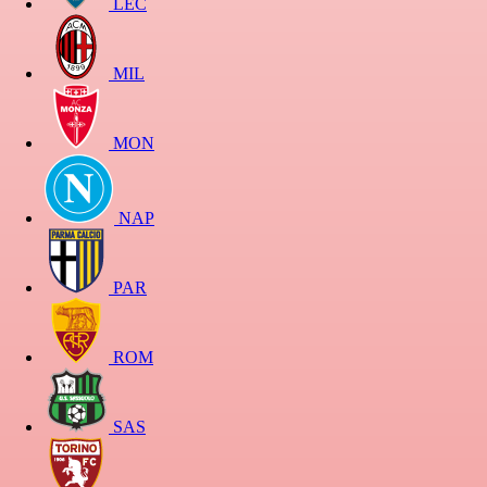
LEC
MIL
MON
NAP
PAR
ROM
SAS