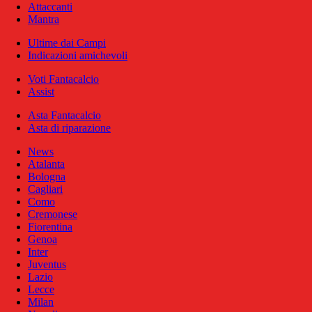
Attaccanti
Mantra
Ultime dai Campi
Indicazioni amichevoli
Voti Fantacalcio
Assist
Asta Fantacalcio
Asta di riparazione
News
Atalanta
Bologna
Cagliari
Como
Cremonese
Fiorentina
Genoa
Inter
Juventus
Lazio
Lecce
Milan