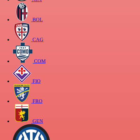
BOL
CAG
COM
FIO
FRO
GEN