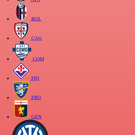
BOL
CAG
COM
FIO
FRO
GEN