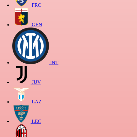
FRO
GEN
INT
JUV
LAZ
LEC