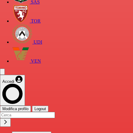
SAS
TOR
UDI
VEN
Accedi
Modifica profilo
Logout