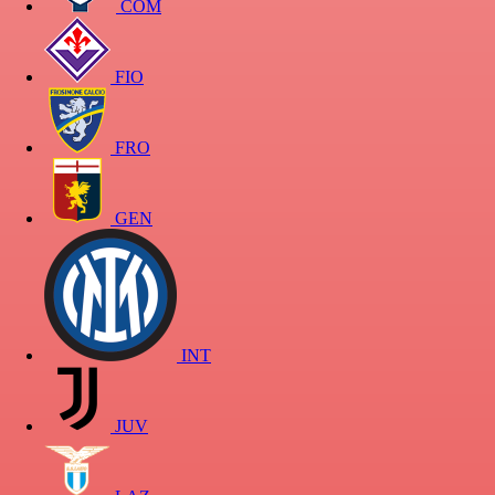
COM
FIO
FRO
GEN
INT
JUV