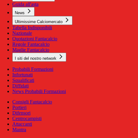
Guida all'asta
News
Ultimissime Calciomercato
Tabella Indisponibili
Nazionale
Quotazioni Fantacalcio
Regole Fantacalcio
Maglie Fantacalcio
I siti del nostro network
Probabili Formazioni
Infortunati
Squalificati
Diffidati
News Probabili Formazioni
Consigli Fantacalcio
Portieri
Difensori
Centrocampisti
Attaccanti
Mantra