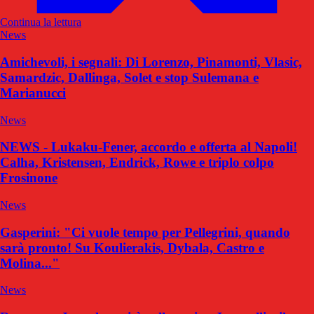
Continua la lettura
News
Amichevoli, i segnali: Di Lorenzo, Pinamonti, Vlasic,
Samardzic, Dallinga, Solet e stop Sulemana e
Marianucci
News
NEWS - Lukaku-Fener, accordo e offerta al Napoli!
Calha, Kristensen, Endrick, Rowe e triplo colpo
Frosinone
News
Gasperini: "Ci vuole tempo per Pellegrini, quando
sarà pronto! Su Koulierakis, Dybala, Castro e
Molina..."
News