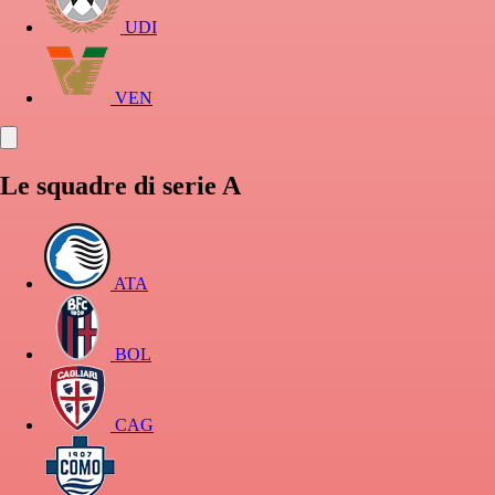
UDI
VEN
Le squadre di serie A
ATA
BOL
CAG