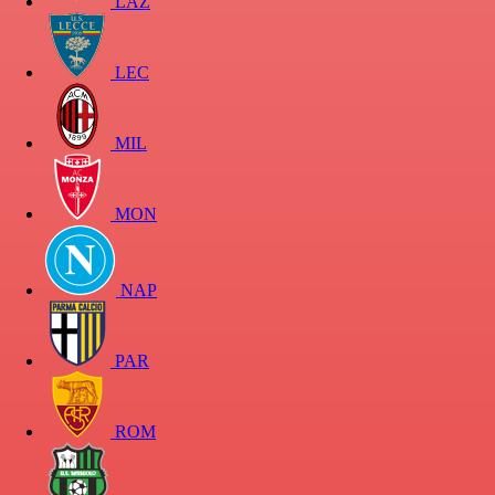
LAZ
LEC
MIL
MON
NAP
PAR
ROM