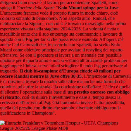
dirigenza bianconera è al lavoro per accontentare Spalletti, come
spiega il
Corriere dello Sport
: "
Kolo Muani spinge per la Juve
.
L’attaccante francese vede il proprio futuro in modo chiaro, cioè
colorato soltanto di bianconero. Non aspetta altro, Randal, che
riabbracciare la Signora, con cui si è trovato a meraviglia nella prima
esperienza vissuta nella stagione 2024-2025. La volontà è netta e
inscalfibile tanto che il suo entourage sta continuando a lavorare di
sponda con il Psg per far sì che possa essere esaudita. All’opera c’è
anche l’ad Carnevali che, in accordo con Spalletti, ha scelto Kolo
Muani come obiettivo principale per avviare il restyling del reparto
offensivo. Se con il giocatore si lavora a un triennale con possibile
opzione per il quarto anno e non si vedono all’orizzonte problemi per
raggiungere l’intesa, serve infatti sciogliere il nodo Psg per arrivare al
traguardo.
Il club bi-campione d’Europa chiede 40 milioni per
cedere Randal mentre la Juve offre 30-35.
L’intenzione di Carnevali
è di riuscire a trovare la quadra sulle cifre ma anche una formula che
convinca ad aprire la strada alla conclusione dell’affare. L’idea è quella
di allestire l’operazione sulla base di
un prestito oneroso con obbligo
di riscatto
, così da diluire l’investimento e dare al tempo stesso la
certezza dell’incasso al Psg. Già tramontata invece l’altra possibilità,
quella del prestito con diritto che sarebbe diventato obbligo con la
qualificazione in Champions".