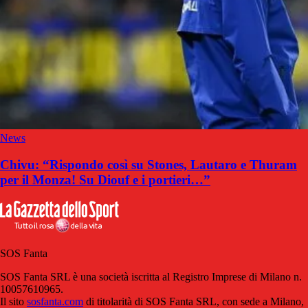
News
Chivu: “Rispondo così su Stones, Lautaro e Thuram
per il Monza! Su Diouf e i portieri…”
SOS Fanta
SOS Fanta SRL è una società iscritta al Registro Imprese di Milano n.
10057610965.
Il sito
sosfanta.com
di titolarità di SOS Fanta SRL, con sede a Milano,