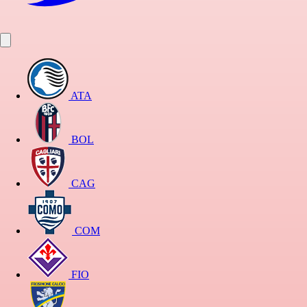
ATA
BOL
CAG
COM
FIO