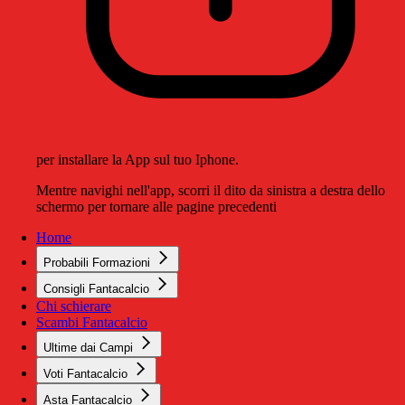
per installare la App sul tuo Iphone.
Mentre navighi nell'app, scorri il dito da sinistra a destra dello
schermo per tornare alle pagine precedenti
Home
Probabili Formazioni
Consigli Fantacalcio
Chi schierare
Scambi Fantacalcio
Ultime dai Campi
Voti Fantacalcio
Asta Fantacalcio