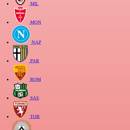
MIL
MON
NAP
PAR
ROM
SAS
TOR