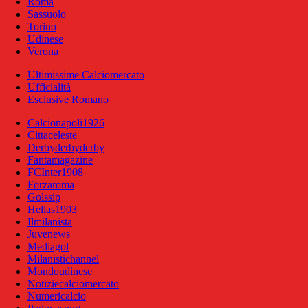
Roma
Sassuolo
Torino
Udinese
Verona
Ultimissime Calciomercato
Ufficialità
Esclusive Romano
Calcionapoli1926
Cittaceleste
Derbyderbyderby
Fantamagazine
FCInter1908
Forzaroma
Golssip
Hellas1903
Ilmilanista
Juvenews
Mediagol
Milanistichannel
Mondoudinese
Notiziecalciomercato
Numericalcio