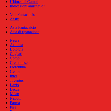
Ultime dai Campi
Indicazioni amichevoli
Voti Fantacalcio
Assist
Asta Fantacalcio
Asta di riparazione
News
Atalanta
Bologna
Cagliari
Como
Cremonese
Fiorentina
Genoa
Inter
Juventus
Lazio
Lecce
Milan
Napoli
Parma
Pisa