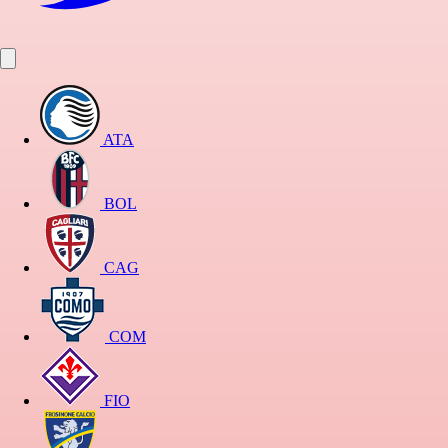
ATA
BOL
CAG
COM
FIO