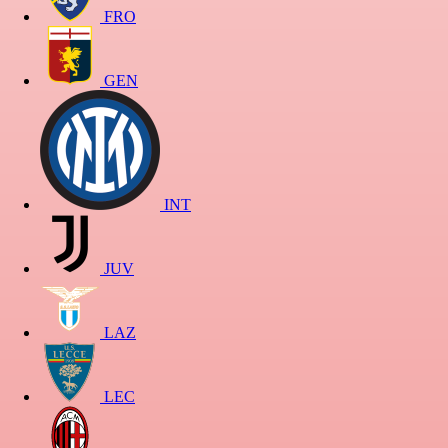
FRO
GEN
INT
JUV
LAZ
LEC