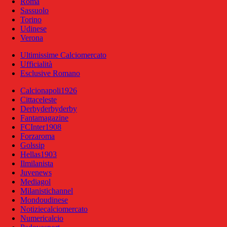
Roma
Sassuolo
Torino
Udinese
Verona
Ultimissime Calciomercato
Ufficialità
Esclusive Romano
Calcionapoli1926
Cittaceleste
Derbyderbyderby
Fantamagazine
FCInter1908
Forzaroma
Golssip
Hellas1903
Ilmilanista
Juvenews
Mediagol
Milanistichannel
Mondoudinese
Notiziecalciomercato
Numericalcio