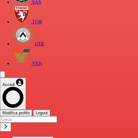
SAS
TOR
UDI
VEN
Accedi
Modifica profilo
Logout