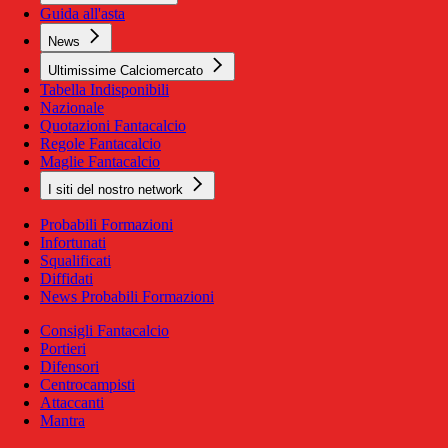
Guida all'asta
News
Ultimissime Calciomercato
Tabella Indisponibili
Nazionale
Quotazioni Fantacalcio
Regole Fantacalcio
Maglie Fantacalcio
I siti del nostro network
Probabili Formazioni
Infortunati
Squalificati
Diffidati
News Probabili Formazioni
Consigli Fantacalcio
Portieri
Difensori
Centrocampisti
Attaccanti
Mantra