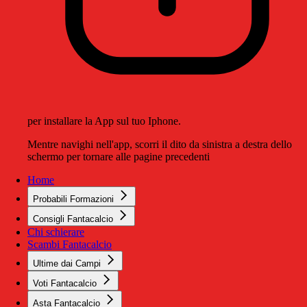
per installare la App sul tuo Iphone.
Mentre navighi nell'app, scorri il dito da sinistra a destra dello
schermo per tornare alle pagine precedenti
Home
Probabili Formazioni
Consigli Fantacalcio
Chi schierare
Scambi Fantacalcio
Ultime dai Campi
Voti Fantacalcio
Asta Fantacalcio