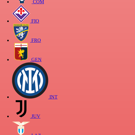
COM
FIO
FRO
GEN
INT
JUV