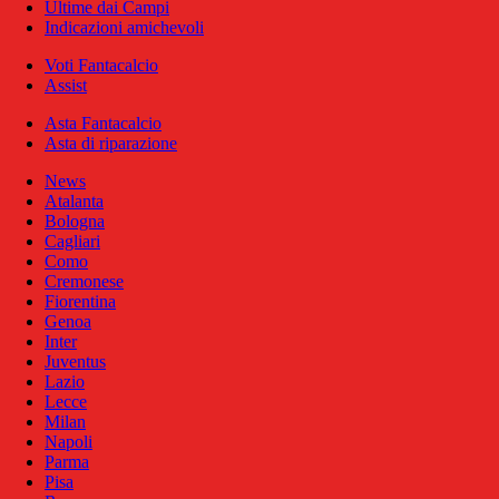
Ultime dai Campi
Indicazioni amichevoli
Voti Fantacalcio
Assist
Asta Fantacalcio
Asta di riparazione
News
Atalanta
Bologna
Cagliari
Como
Cremonese
Fiorentina
Genoa
Inter
Juventus
Lazio
Lecce
Milan
Napoli
Parma
Pisa