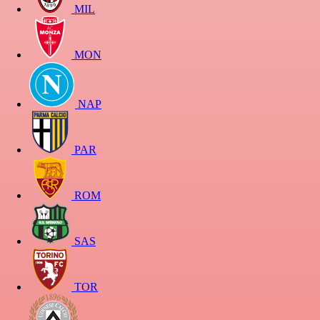
MIL
MON
NAP
PAR
ROM
SAS
TOR