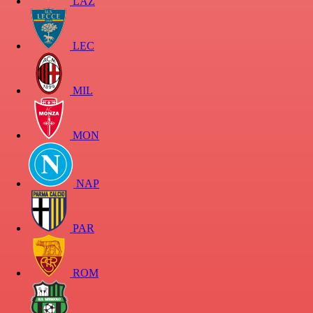
LAZ
LEC
MIL
MON
NAP
PAR
ROM