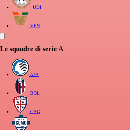
UDI
VEN
Le squadre di serie A
ATA
BOL
CAG