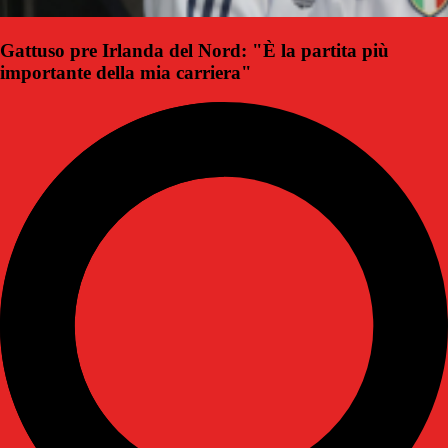
Gattuso pre Irlanda del Nord: "È la partita più
importante della mia carriera"