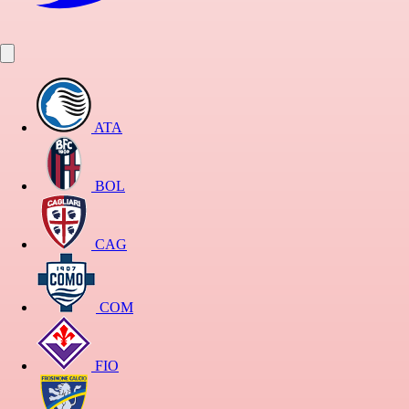
ATA
BOL
CAG
COM
FIO