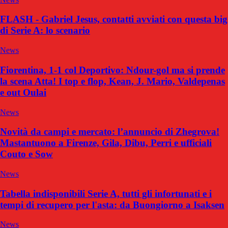
FLASH - Gabriel Jesus, contatti avviati con questa big
di Serie A: lo scenario
News
Fiorentina, 1-1 col Deportivo: Ndour-gol ma si prende
la scena Atta! I top e flop, Kean, J. Mario, Valdepenas
e out Oulai
News
Novità da campi e mercato: l’annuncio di Zhegrova!
Mastantuono a Firenze, Gila, Dibu, Perri e ufficiali
Couto e Sow
News
Tabella indisponibili Serie A, tutti gli infortunati e i
tempi di recupero per l'asta: da Buongiorno a Isaksen
News