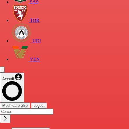
SAS
TOR
UDI
VEN
Accedi
Modifica profilo
Logout