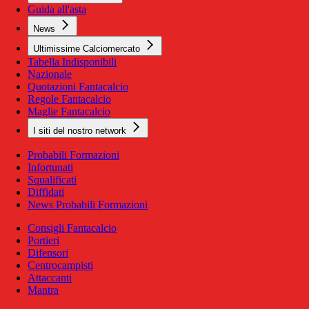
Guida all'asta
News
Ultimissime Calciomercato
Tabella Indisponibili
Nazionale
Quotazioni Fantacalcio
Regole Fantacalcio
Maglie Fantacalcio
I siti del nostro network
Probabili Formazioni
Infortunati
Squalificati
Diffidati
News Probabili Formazioni
Consigli Fantacalcio
Portieri
Difensori
Centrocampisti
Attaccanti
Mantra