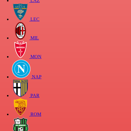
LAZ
LEC
MIL
MON
NAP
PAR
ROM