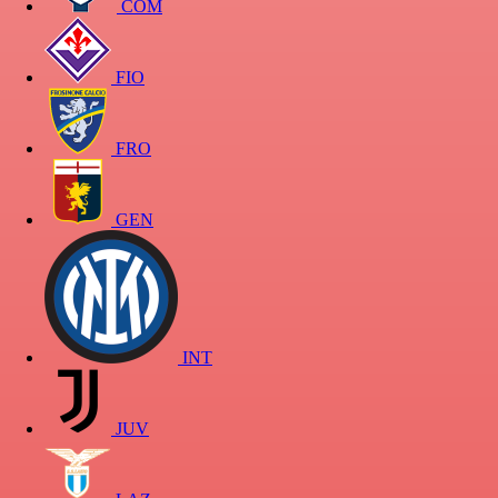
COM
FIO
FRO
GEN
INT
JUV