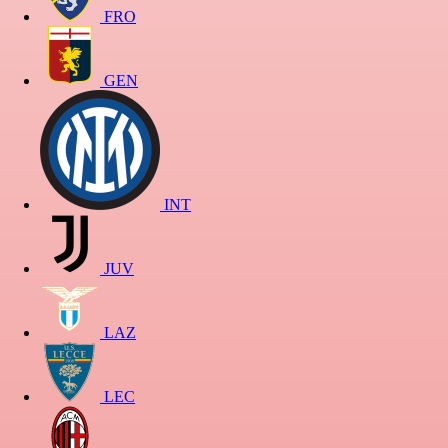
FRO
GEN
INT
JUV
LAZ
LEC