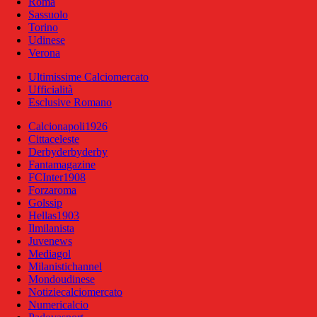
Roma
Sassuolo
Torino
Udinese
Verona
Ultimissime Calciomercato
Ufficialità
Esclusive Romano
Calcionapoli1926
Cittaceleste
Derbyderbyderby
Fantamagazine
FCInter1908
Forzaroma
Golssip
Hellas1903
Ilmilanista
Juvenews
Mediagol
Milanistichannel
Mondoudinese
Notiziecalciomercato
Numericalcio