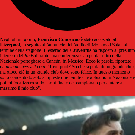
Negli ultimi giorni,
Francisco Conceicao
è stato accostato al
Liverpool
, in seguito all’annuncio dell’addio di Mohamed Salah al
termine della stagione. L’esterno della
Juventus
ha risposto al presunto
interesse dei
Reds
durante una conferenza stampa dal ritiro della
Nazionale portoghese a Cancún, in Messico. Ecco le parole, riportate
da
juventusnews24.com
: "Liverpool? So che si parla di un grande club,
ma gioco già in un grande club dove sono felice. In questo momento
sono concentrato solo su queste due partite che abbiamo in Nazionale e
poi mi focalizzerò sullo sprint finale del campionato per aiutare al
massimo il mio club".