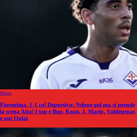
News
Fiorentina, 1-1 col Deportivo: Ndour-gol ma si prende
la scena Atta! I top e flop, Kean, J. Mario, Valdepenas
e out Oulai