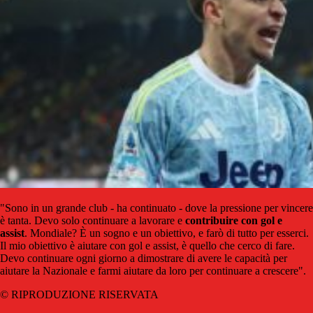
"Sono in un grande club - ha continuato - dove la pressione per vincere
è tanta. Devo solo continuare a lavorare e
contribuire con gol e
assist
. Mondiale? È un sogno e un obiettivo, e farò di tutto per esserci.
Il mio obiettivo è aiutare con gol e assist, è quello che cerco di fare.
Devo continuare ogni giorno a dimostrare di avere le capacità per
aiutare la Nazionale e farmi aiutare da loro per continuare a crescere".
© RIPRODUZIONE RISERVATA