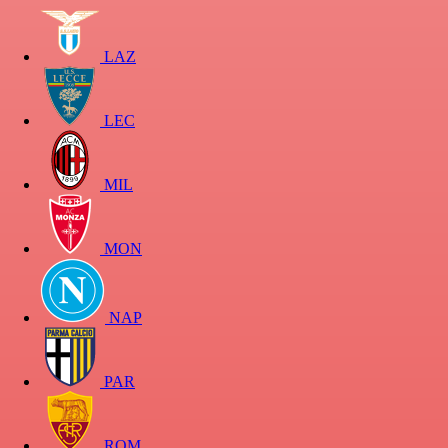
LAZ
LEC
MIL
MON
NAP
PAR
ROM