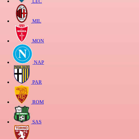
LEC
MIL
MON
NAP
PAR
ROM
SAS