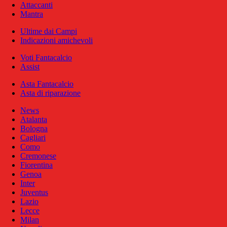
Attaccanti
Mantra
Ultime dai Campi
Indicazioni amichevoli
Voti Fantacalcio
Assist
Asta Fantacalcio
Asta di riparazione
News
Atalanta
Bologna
Cagliari
Como
Cremonese
Fiorentina
Genoa
Inter
Juventus
Lazio
Lecce
Milan