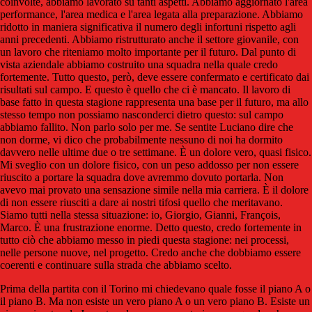
coinvolte, abbiamo lavorato su tanti aspetti. Abbiamo aggiornato l'area
performance, l'area medica e l'area legata alla preparazione. Abbiamo
ridotto in maniera significativa il numero degli infortuni rispetto agli
anni precedenti. Abbiamo ristrutturato anche il settore giovanile, con
un lavoro che riteniamo molto importante per il futuro. Dal punto di
vista aziendale abbiamo costruito una squadra nella quale credo
fortemente. Tutto questo, però, deve essere confermato e certificato dai
risultati sul campo. E questo è quello che ci è mancato. Il lavoro di
base fatto in questa stagione rappresenta una base per il futuro, ma allo
stesso tempo non possiamo nasconderci dietro questo: sul campo
abbiamo fallito. Non parlo solo per me. Se sentite Luciano dire che
non dorme, vi dico che probabilmente nessuno di noi ha dormito
davvero nelle ultime due o tre settimane. È un dolore vero, quasi fisico.
Mi sveglio con un dolore fisico, con un peso addosso per non essere
riuscito a portare la squadra dove avremmo dovuto portarla. Non
avevo mai provato una sensazione simile nella mia carriera. È il dolore
di non essere riusciti a dare ai nostri tifosi quello che meritavano.
Siamo tutti nella stessa situazione: io, Giorgio, Gianni, François,
Marco. È una frustrazione enorme. Detto questo, credo fortemente in
tutto ciò che abbiamo messo in piedi questa stagione: nei processi,
nelle persone nuove, nel progetto. Credo anche che dobbiamo essere
coerenti e continuare sulla strada che abbiamo scelto.
Prima della partita con il Torino mi chiedevano quale fosse il piano A o
il piano B. Ma non esiste un vero piano A o un vero piano B. Esiste un