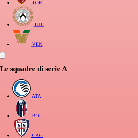
TOR
UDI
VEN
Le squadre di serie A
ATA
BOL
CAG