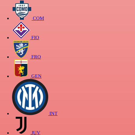
COM
FIO
FRO
GEN
INT
JUV