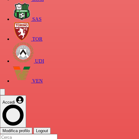
SAS
TOR
UDI
VEN
Accedi
Modifica profilo
Logout