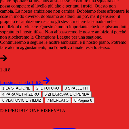
piano: riportare la Juventus al successo, costruire una squadra che
possa competere al livello più alto e per tutti i trofei. Questo non
cambia. La nostra ambizione non cambia. Dobbiamo forse affrontare le
cose in modo diverso, dobbiamo adattarci un po', ma il pensiero, il
progetto e l'ambizione restano gli stessi: mettere la squadra nelle
condizioni di vincere. Questo è molto importante che lo capiscano tutti,
soprattutto i nostri tifosi. Non abbasseremo le nostre ambizioni perché
non giocheremo la Champions League per una stagione.
Continueremo a seguire le nostre ambizioni e il nostro piano. Potremo
fare alcuni aggiustamenti, ma l'obiettivo finale resta lo stesso.
1 di 8
Prossima scheda 1 di 8
1
LA STAGIONE
2
IL FUTURO
3
SPALLETTI
4
PARAMETRI ZERO
5
ZHEGROVA E OPENDA
6
VLAHOVIC E YILDIZ
7
MERCATO
8
Pagina 8
© RIPRODUZIONE RISERVATA