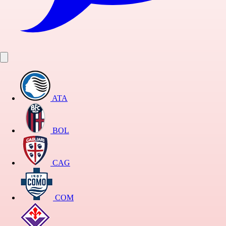
ATA
BOL
CAG
COM