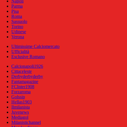
Napoli
Parma
Pisa
Roma
Sassuolo
Torino
Udinese
Verona
Ultimissime Calciomercato
Ufficialità
Esclusive Romano
Calcionapoli1926
Cittaceleste
Derbyderbyderby
Fantamagazine
FCInter1908
Forzaroma
Golssip
Hellas1903
Ilmilanista
Juvenews
Mediagol
Milanistichannel