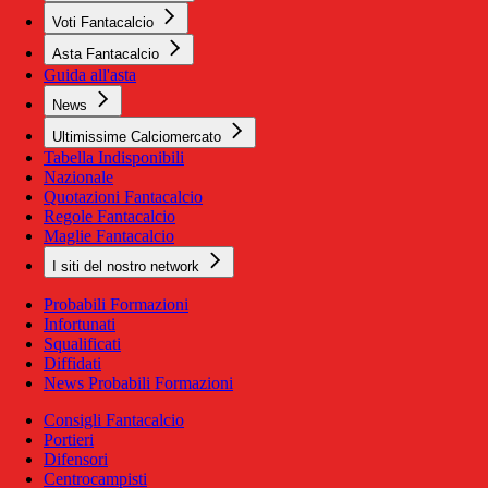
Voti Fantacalcio
Asta Fantacalcio
Guida all'asta
News
Ultimissime Calciomercato
Tabella Indisponibili
Nazionale
Quotazioni Fantacalcio
Regole Fantacalcio
Maglie Fantacalcio
I siti del nostro network
Probabili Formazioni
Infortunati
Squalificati
Diffidati
News Probabili Formazioni
Consigli Fantacalcio
Portieri
Difensori
Centrocampisti