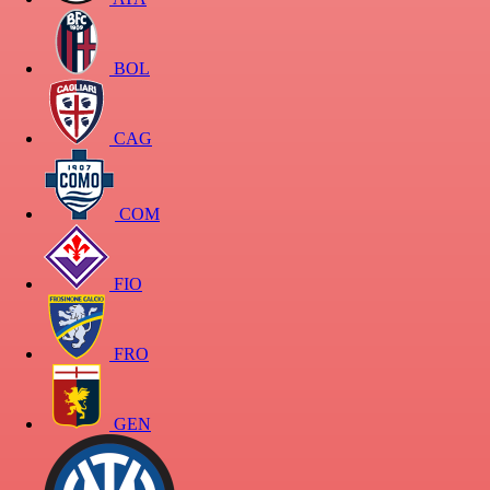
BOL
CAG
COM
FIO
FRO
GEN