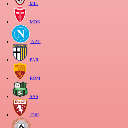
MIL
MON
NAP
PAR
ROM
SAS
TOR