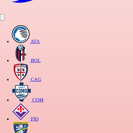
ATA
BOL
CAG
COM
FIO