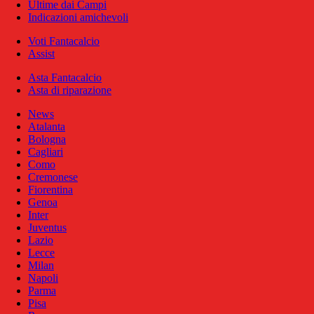
Ultime dai Campi
Indicazioni amichevoli
Voti Fantacalcio
Assist
Asta Fantacalcio
Asta di riparazione
News
Atalanta
Bologna
Cagliari
Como
Cremonese
Fiorentina
Genoa
Inter
Juventus
Lazio
Lecce
Milan
Napoli
Parma
Pisa