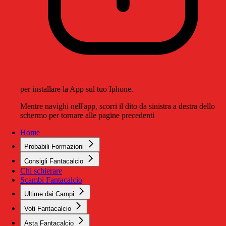
per installare la App sul tuo Iphone.
Mentre navighi nell'app, scorri il dito da sinistra a destra dello
schermo per tornare alle pagine precedenti
Home
Probabili Formazioni
Consigli Fantacalcio
Chi schierare
Scambi Fantacalcio
Ultime dai Campi
Voti Fantacalcio
Asta Fantacalcio