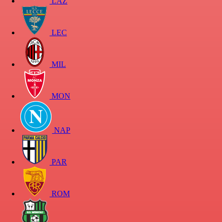
LAZ
LEC
MIL
MON
NAP
PAR
ROM