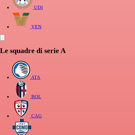
UDI
VEN
Le squadre di serie A
ATA
BOL
CAG