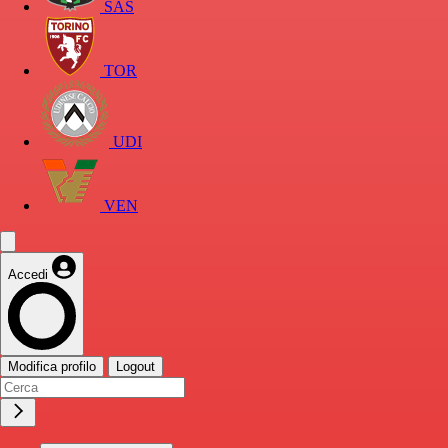
SAS
TOR
UDI
VEN
Accedi
Modifica profilo
Logout