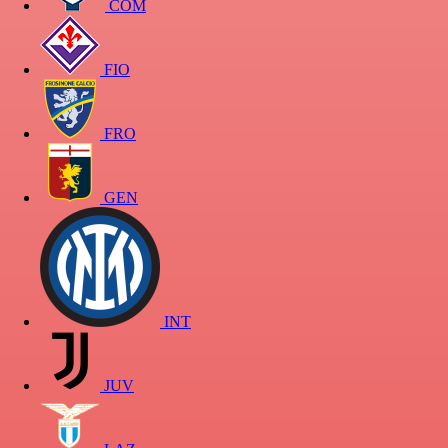
COM
FIO
FRO
GEN
INT
JUV