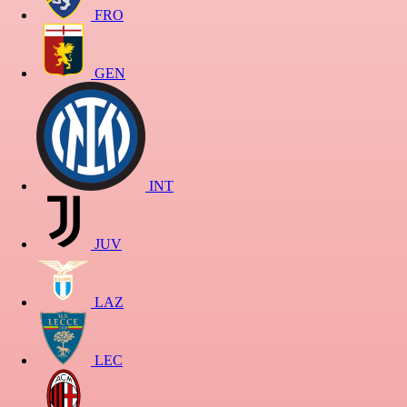
FRO
GEN
INT
JUV
LAZ
LEC