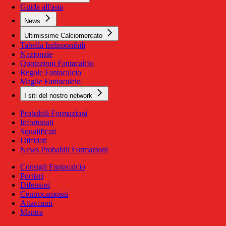
Guida all'asta
News
Ultimissime Calciomercato
Tabella Indisponibili
Nazionale
Quotazioni Fantacalcio
Regole Fantacalcio
Maglie Fantacalcio
I siti del nostro network
Probabili Formazioni
Infortunati
Squalificati
Diffidati
News Probabili Formazioni
Consigli Fantacalcio
Portieri
Difensori
Centrocampisti
Attaccanti
Mantra