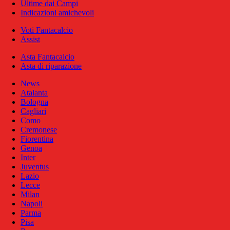
Ultime dai Campi
Indicazioni amichevoli
Voti Fantacalcio
Assist
Asta Fantacalcio
Asta di riparazione
News
Atalanta
Bologna
Cagliari
Como
Cremonese
Fiorentina
Genoa
Inter
Juventus
Lazio
Lecce
Milan
Napoli
Parma
Pisa