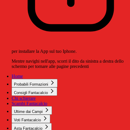
per installare la App sul tuo Iphone.
Mentre navighi nell'app, scorri il dito da sinistra a destra dello
schermo per tornare alle pagine precedenti
Home
Probabili Formazioni
Consigli Fantacalcio
Chi schierare
Scambi Fantacalcio
Ultime dai Campi
Voti Fantacalcio
Asta Fantacalcio