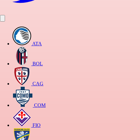
ATA
BOL
CAG
COM
FIO