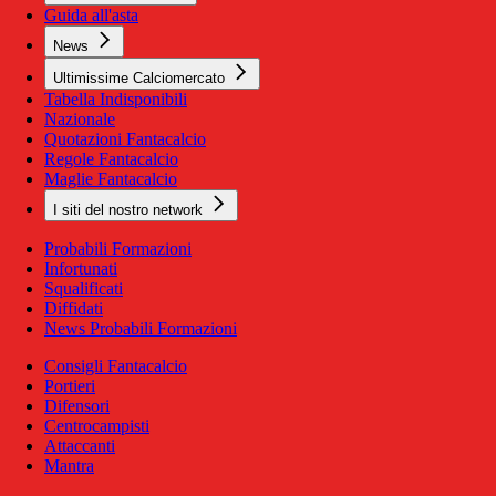
Guida all'asta
News
Ultimissime Calciomercato
Tabella Indisponibili
Nazionale
Quotazioni Fantacalcio
Regole Fantacalcio
Maglie Fantacalcio
I siti del nostro network
Probabili Formazioni
Infortunati
Squalificati
Diffidati
News Probabili Formazioni
Consigli Fantacalcio
Portieri
Difensori
Centrocampisti
Attaccanti
Mantra