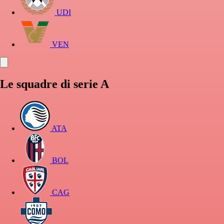
UDI
VEN
Le squadre di serie A
ATA
BOL
CAG