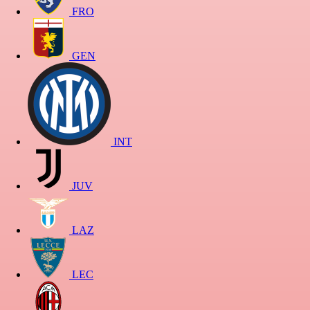
FRO
GEN
INT
JUV
LAZ
LEC