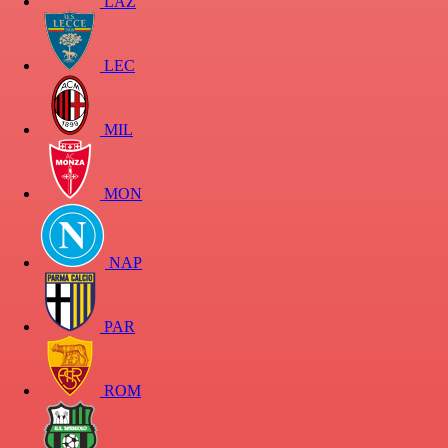
LAZ
LEC
MIL
MON
NAP
PAR
ROM