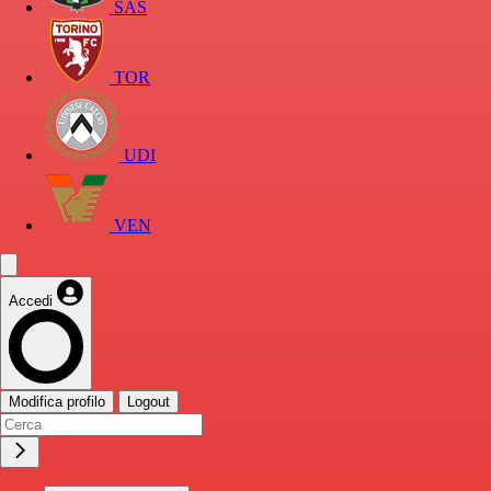
SAS
TOR
UDI
VEN
Accedi
Modifica profilo
Logout