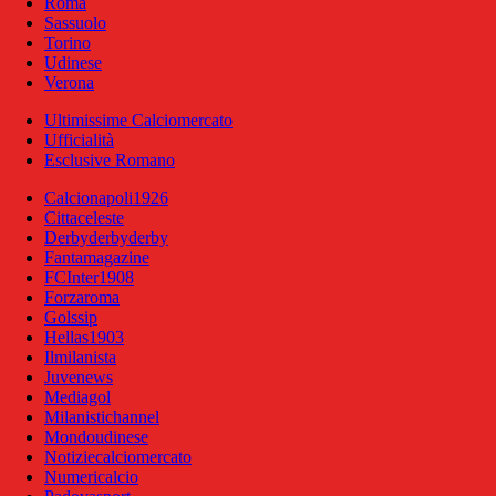
Roma
Sassuolo
Torino
Udinese
Verona
Ultimissime Calciomercato
Ufficialità
Esclusive Romano
Calcionapoli1926
Cittaceleste
Derbyderbyderby
Fantamagazine
FCInter1908
Forzaroma
Golssip
Hellas1903
Ilmilanista
Juvenews
Mediagol
Milanistichannel
Mondoudinese
Notiziecalciomercato
Numericalcio