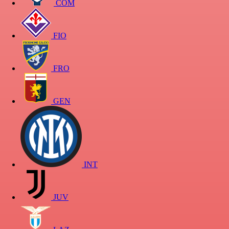
COM
FIO
FRO
GEN
INT
JUV