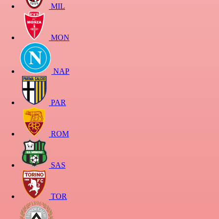
MIL
MON
NAP
PAR
ROM
SAS
TOR