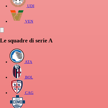
UDI
VEN
Le squadre di serie A
ATA
BOL
CAG