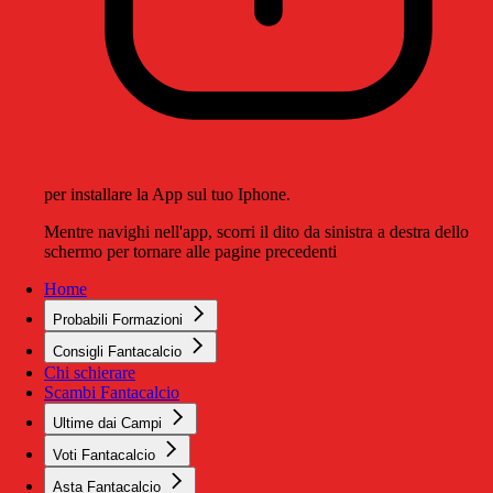
per installare la App sul tuo Iphone.
Mentre navighi nell'app, scorri il dito da sinistra a destra dello
schermo per tornare alle pagine precedenti
Home
Probabili Formazioni
Consigli Fantacalcio
Chi schierare
Scambi Fantacalcio
Ultime dai Campi
Voti Fantacalcio
Asta Fantacalcio