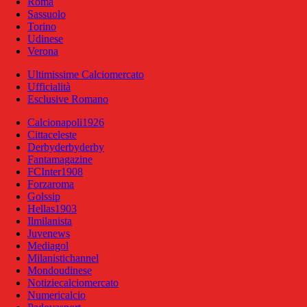
Roma
Sassuolo
Torino
Udinese
Verona
Ultimissime Calciomercato
Ufficialità
Esclusive Romano
Calcionapoli1926
Cittaceleste
Derbyderbyderby
Fantamagazine
FCInter1908
Forzaroma
Golssip
Hellas1903
Ilmilanista
Juvenews
Mediagol
Milanistichannel
Mondoudinese
Notiziecalciomercato
Numericalcio