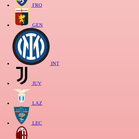
FRO
GEN
INT
JUV
LAZ
LEC