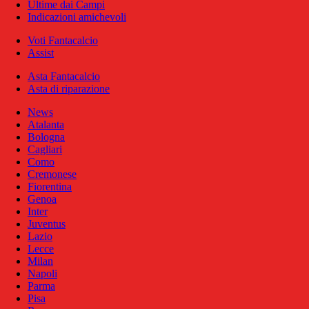
Ultime dai Campi
Indicazioni amichevoli
Voti Fantacalcio
Assist
Asta Fantacalcio
Asta di riparazione
News
Atalanta
Bologna
Cagliari
Como
Cremonese
Fiorentina
Genoa
Inter
Juventus
Lazio
Lecce
Milan
Napoli
Parma
Pisa