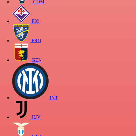
COM
FIO
FRO
GEN
INT
JUV