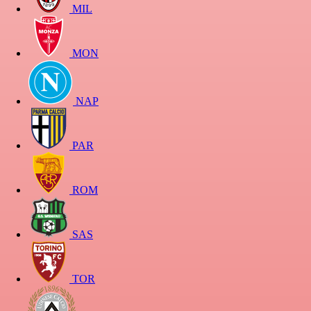
MIL
MON
NAP
PAR
ROM
SAS
TOR