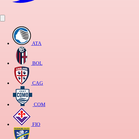
ATA
BOL
CAG
COM
FIO