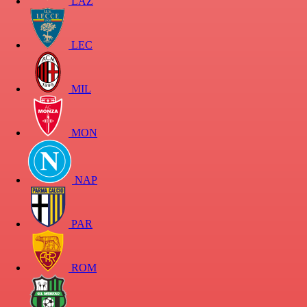
LAZ
LEC
MIL
MON
NAP
PAR
ROM