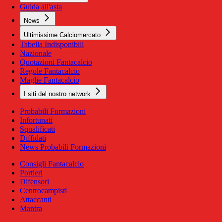
Guida all'asta
News
Ultimissime Calciomercato
Tabella Indisponibili
Nazionale
Quotazioni Fantacalcio
Regole Fantacalcio
Maglie Fantacalcio
I siti del nostro network
Probabili Formazioni
Infortunati
Squalificati
Diffidati
News Probabili Formazioni
Consigli Fantacalcio
Portieri
Difensori
Centrocampisti
Attaccanti
Mantra