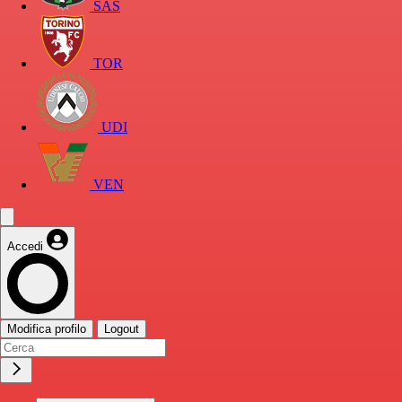
SAS
TOR
UDI
VEN
Accedi
Modifica profilo
Logout