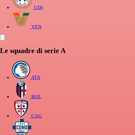
UDI
VEN
Le squadre di serie A
ATA
BOL
CAG