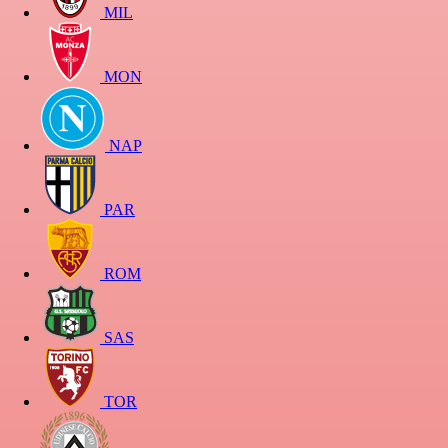
MIL
MON
NAP
PAR
ROM
SAS
TOR