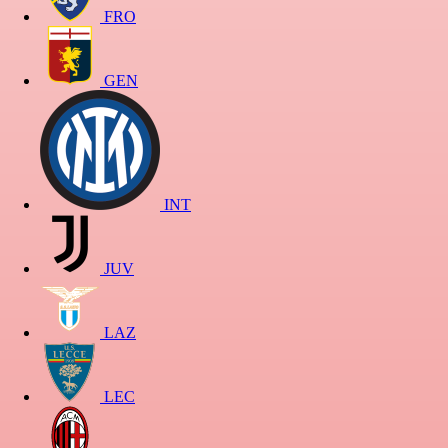
FRO
GEN
INT
JUV
LAZ
LEC