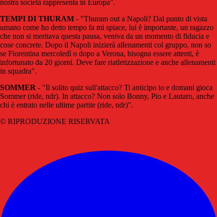
nostra società rappresenta in Europa".
TEMPI DI THURAM
- "Thuram out a Napoli? Dal punto di vista
umano come ho detto tempo fa mi spiace, lui è importante, un ragazzo
che non si meritava questa pausa, veniva da un momento di fiducia e
cose concrete. Dopo il Napoli inizierà allenamenti col gruppo, non so
se Fiorentina mercoledì o dopo a Verona, bisogna essere attenti, è
infortunato da 20 giorni. Deve fare riatletizzazione e anche allenamenti
in squadra".
SOMMER
- "Il solito quiz sull'attacco? Ti anticipo io e domani gioca
Sommer (ride, ndr). In attacco? Non solo Bonny, Pio e Lautaro, anche
chi è entrato nelle ultime partite (ride, ndr)".
© RIPRODUZIONE RISERVATA