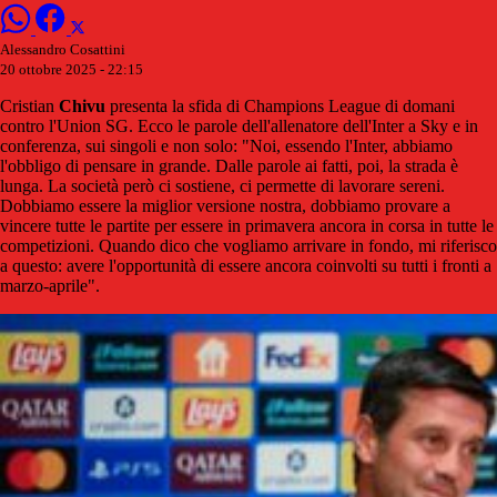
Alessandro Cosattini
20 ottobre 2025 - 22:15
Cristian
Chivu
presenta la sfida di Champions League di domani
contro l'Union SG. Ecco le parole dell'allenatore dell'Inter a Sky e in
conferenza, sui singoli e non solo: "Noi, essendo l'Inter, abbiamo
l'obbligo di pensare in grande. Dalle parole ai fatti, poi, la strada è
lunga. La società però ci sostiene, ci permette di lavorare sereni.
Dobbiamo essere la miglior versione nostra, dobbiamo provare a
vincere tutte le partite per essere in primavera ancora in corsa in tutte le
competizioni. Quando dico che vogliamo arrivare in fondo, mi riferisco
a questo: avere l'opportunità di essere ancora coinvolti su tutti i fronti a
marzo-aprile".