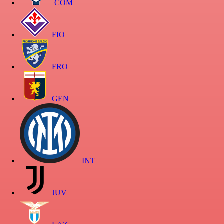
COM
FIO
FRO
GEN
INT
JUV