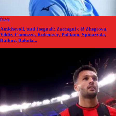
News
Amichevoli, tutti i segnali: Zaccagni c'è! Zhegrova,
Yildiz, Comuzzo, Kulenovic, Politano, Spinazzola,
Ratkov, Bakola...