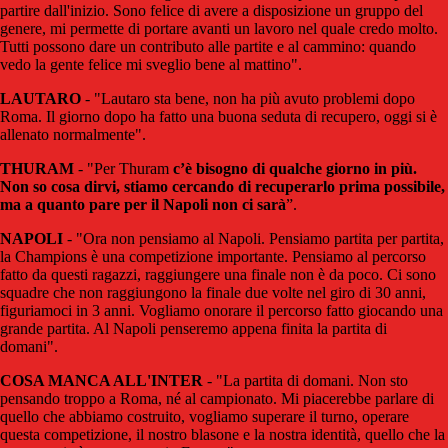
partire dall'inizio. Sono felice di avere a disposizione un gruppo del
genere, mi permette di portare avanti un lavoro nel quale credo molto.
Tutti possono dare un contributo alle partite e al cammino: quando
vedo la gente felice mi sveglio bene al mattino".
LAUTARO
- "Lautaro sta bene, non ha più avuto problemi dopo
Roma. Il giorno dopo ha fatto una buona seduta di recupero, oggi si è
allenato normalmente".
THURAM
- "Per Thuram
c’è bisogno di qualche giorno in più.
Non so cosa dirvi, stiamo cercando di recuperarlo prima possibile,
ma a quanto pare per il Napoli non ci sarà
”.
NAPOLI
- "Ora non pensiamo al Napoli. Pensiamo partita per partita,
la Champions è una competizione importante. Pensiamo al percorso
fatto da questi ragazzi, raggiungere una finale non è da poco. Ci sono
squadre che non raggiungono la finale due volte nel giro di 30 anni,
figuriamoci in 3 anni. Vogliamo onorare il percorso fatto giocando una
grande partita. Al Napoli penseremo appena finita la partita di
domani".
COSA MANCA ALL'INTER
- "La partita di domani. Non sto
pensando troppo a Roma, né al campionato. Mi piacerebbe parlare di
quello che abbiamo costruito, vogliamo superare il turno, operare
questa competizione, il nostro blasone e la nostra identità, quello che la