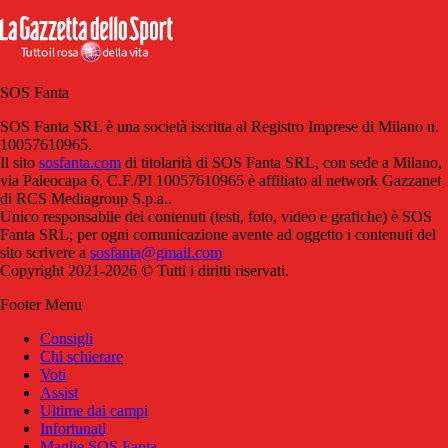
SOS Fanta
SOS Fanta SRL è una società iscritta al Registro Imprese di Milano n.
10057610965.
Il sito
sosfanta.com
di titolarità di SOS Fanta SRL, con sede a Milano,
via Paleocapa 6, C.F./PI 10057610965 è affiliato al network Gazzanet
di RCS Mediagroup S.p.a..
Unico responsabile dei contenuti (testi, foto, video e grafiche) è SOS
Fanta SRL; per ogni comunicazione avente ad oggetto i contenuti del
sito scrivere a
sosfanta@gmail.com
Copyright 2021-2026 © Tutti i diritti riservati.
Footer Menu
Consigli
Chi schierare
Voti
Assist
Ultime dai campi
Infortunati
Maglie SOS Fanta