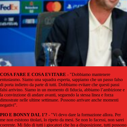
COSA FARE E COSA EVITARE
- "Dobbiamo mantenere
entusiasmo. Siamo una squadra esperta, sappiamo che un passo falso
di porta indietro da parte di tutti. Dobbiamo evitare che questi passi
falsi arrivino. Siamo in un momento di fiducia, abbiamo l’ambizione e
la convinzione di andare avanti, seguendo la stessa linea e forza
dimostrate nelle ultime settimane. Possono arrivare anche momenti
negativi”.
PIO E BONNY DAL 1'?
- "Vi devo dare la formazione allora. Per
me non esistono titolari, lo ripeto da mesi. Se non lo facessi, non sarei
coerente. Mi fido di tutti i giocatori che ho a disposizione, tutti possono