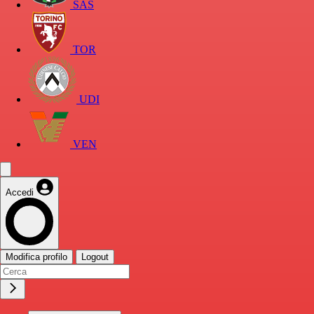
SAS
TOR
UDI
VEN
Accedi
Modifica profilo
Logout