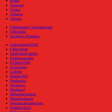
Roma
Sassuolo
Torino
Udinese
Verona
Ultimissime Calciomercato
Ufficialità
Esclusive Romano
Calcionapoli1926
Cittaceleste
Derbyderbyderby
Fantamagazine
FCInter1908
Forzaroma
Golssip
Hellas1903
Ilmilanista
Juvenews
Mediagol
Milanistichannel
Mondoudinese
Notiziecalciomercato
Numericalcio