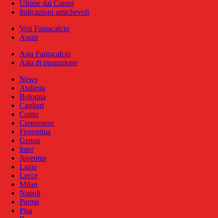
Ultime dai Campi
Indicazioni amichevoli
Voti Fantacalcio
Assist
Asta Fantacalcio
Asta di riparazione
News
Atalanta
Bologna
Cagliari
Como
Cremonese
Fiorentina
Genoa
Inter
Juventus
Lazio
Lecce
Milan
Napoli
Parma
Pisa