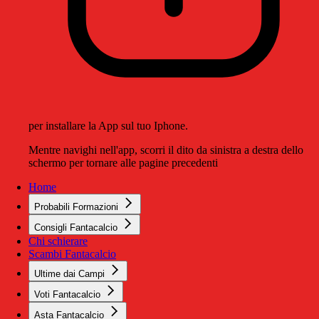
per installare la App sul tuo Iphone.
Mentre navighi nell'app, scorri il dito da sinistra a destra dello
schermo per tornare alle pagine precedenti
Home
Probabili Formazioni
Consigli Fantacalcio
Chi schierare
Scambi Fantacalcio
Ultime dai Campi
Voti Fantacalcio
Asta Fantacalcio