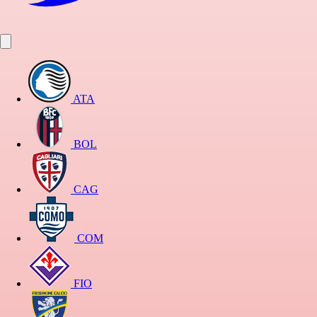
ATA
BOL
CAG
COM
FIO