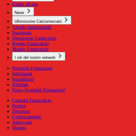
Guida all'asta
News
Ultimissime Calciomercato
Tabella Indisponibili
Nazionale
Quotazioni Fantacalcio
Regole Fantacalcio
Maglie Fantacalcio
I siti del nostro network
Probabili Formazioni
Infortunati
Squalificati
Diffidati
News Probabili Formazioni
Consigli Fantacalcio
Portieri
Difensori
Centrocampisti
Attaccanti
Mantra