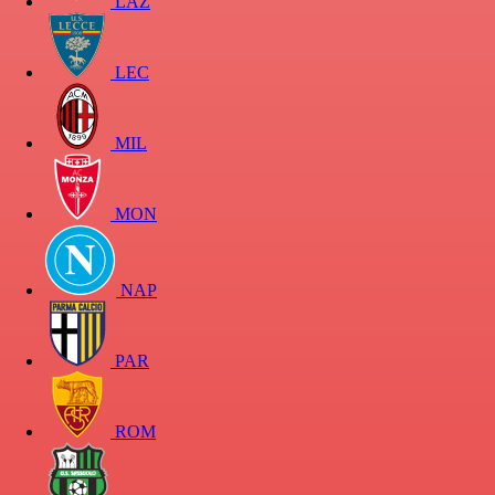
LAZ
LEC
MIL
MON
NAP
PAR
ROM