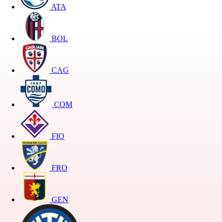
ATA
BOL
CAG
COM
FIO
FRO
GEN