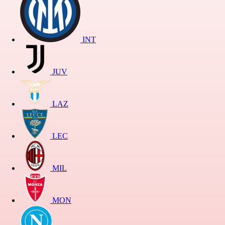
INT
JUV
LAZ
LEC
MIL
MON