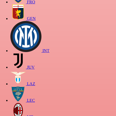
FRO
GEN
INT
JUV
LAZ
LEC