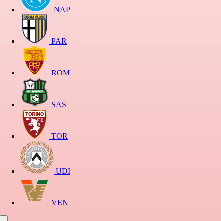
NAP
PAR
ROM
SAS
TOR
UDI
VEN