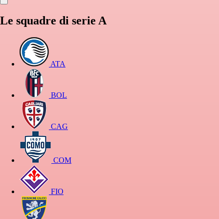
Le squadre di serie A
ATA
BOL
CAG
COM
FIO