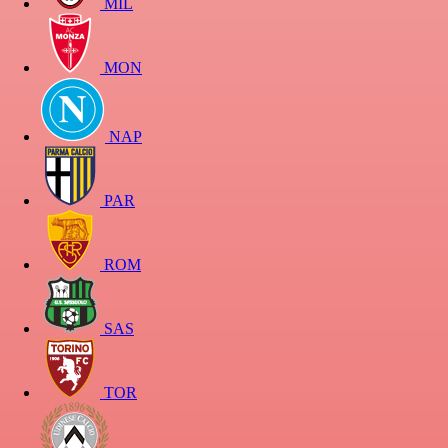
MIL
MON
NAP
PAR
ROM
SAS
TOR