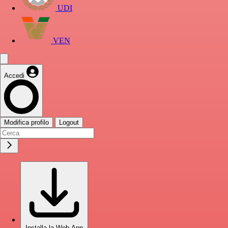
UDI
VEN
Accedi
Modifica profilo
Logout
Installa la Web App