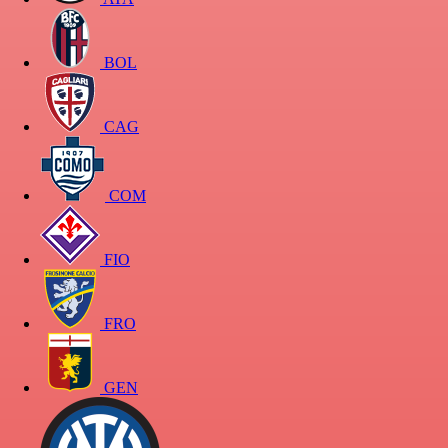
BOL
CAG
COM
FIO
FRO
GEN