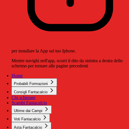
per installare la App sul tuo Iphone.
Mentre navighi nell'app, scorri il dito da sinistra a destra dello
schermo per tornare alle pagine precedenti
Home
Probabili Formazioni
Consigli Fantacalcio
Chi schierare
Scambi Fantacalcio
Ultime dai Campi
Voti Fantacalcio
Asta Fantacalcio