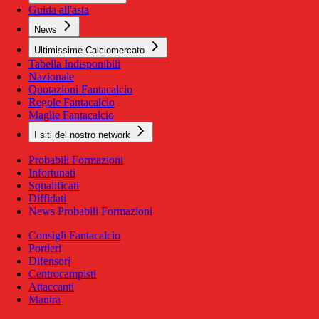
Guida all'asta
News
Ultimissime Calciomercato
Tabella Indisponibili
Nazionale
Quotazioni Fantacalcio
Regole Fantacalcio
Maglie Fantacalcio
I siti del nostro network
Probabili Formazioni
Infortunati
Squalificati
Diffidati
News Probabili Formazioni
Consigli Fantacalcio
Portieri
Difensori
Centrocampisti
Attaccanti
Mantra