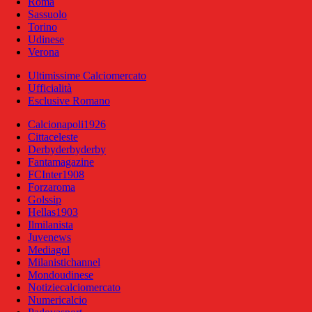
Roma
Sassuolo
Torino
Udinese
Verona
Ultimissime Calciomercato
Ufficialità
Esclusive Romano
Calcionapoli1926
Cittaceleste
Derbyderbyderby
Fantamagazine
FCInter1908
Forzaroma
Golssip
Hellas1903
Ilmilanista
Juvenews
Mediagol
Milanistichannel
Mondoudinese
Notiziecalciomercato
Numericalcio