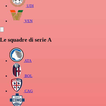
UDI
VEN
Le squadre di serie A
ATA
BOL
CAG