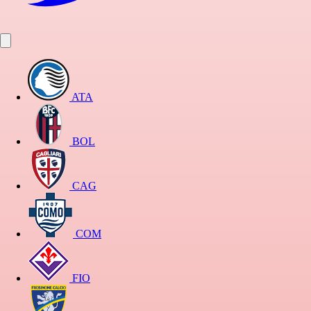
ATA
BOL
CAG
COM
FIO