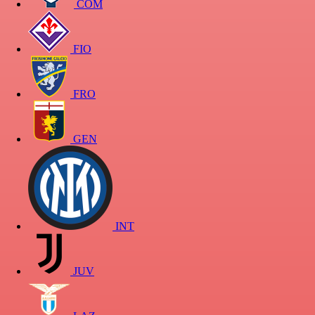
COM
FIO
FRO
GEN
INT
JUV