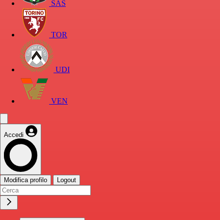
SAS
TOR
UDI
VEN
Accedi
Modifica profilo
Logout