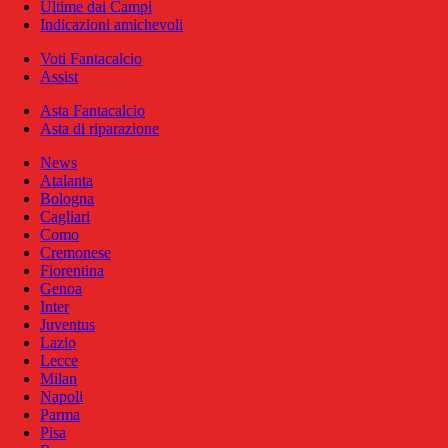
Ultime dai Campi
Indicazioni amichevoli
Voti Fantacalcio
Assist
Asta Fantacalcio
Asta di riparazione
News
Atalanta
Bologna
Cagliari
Como
Cremonese
Fiorentina
Genoa
Inter
Juventus
Lazio
Lecce
Milan
Napoli
Parma
Pisa