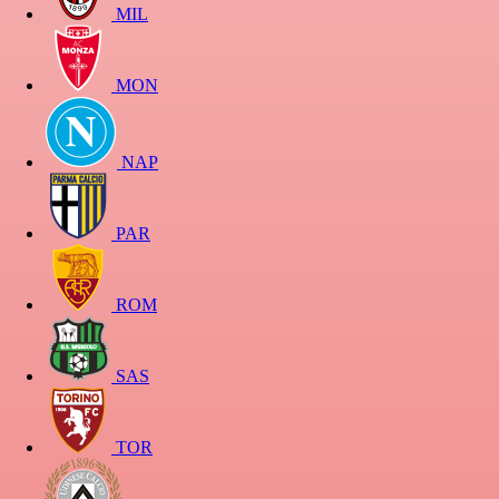
MIL
MON
NAP
PAR
ROM
SAS
TOR