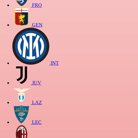
FRO
GEN
INT
JUV
LAZ
LEC