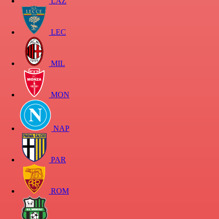
LAZ
LEC
MIL
MON
NAP
PAR
ROM