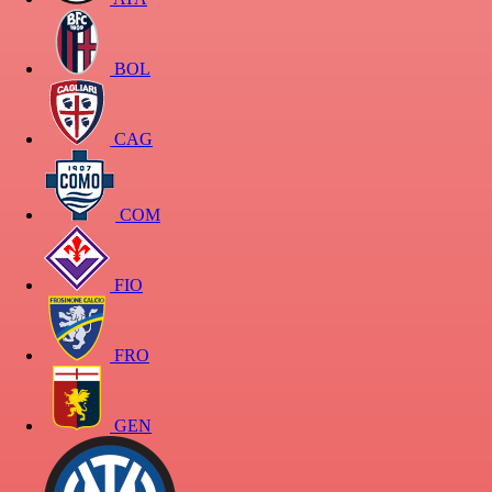
BOL
CAG
COM
FIO
FRO
GEN