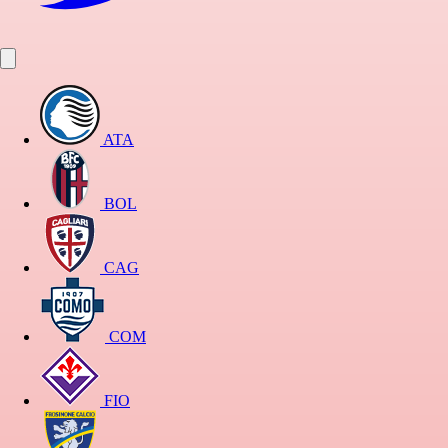
ATA
BOL
CAG
COM
FIO