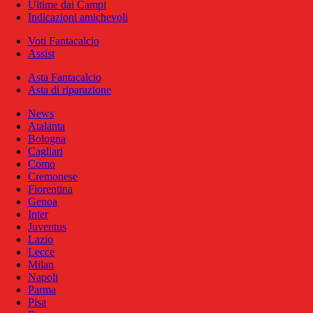
Ultime dai Campi
Indicazioni amichevoli
Voti Fantacalcio
Assist
Asta Fantacalcio
Asta di riparazione
News
Atalanta
Bologna
Cagliari
Como
Cremonese
Fiorentina
Genoa
Inter
Juventus
Lazio
Lecce
Milan
Napoli
Parma
Pisa