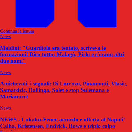
Continua la lettura
News
Maldini: "Guardiola era tentato, scriveva le
formazioni! Dico tutto: Malagò, Pirlo e c'erano altri
due nomi"
News
Amichevoli, i segnali: Di Lorenzo, Pinamonti, Vlasic,
Samardzic, Dallinga, Solet e stop Sulemana e
Marianucci
News
NEWS - Lukaku-Fener, accordo e offerta al Napoli!
Calha, Kristensen, Endrick, Rowe e triplo colpo