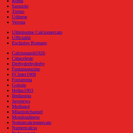
Roma
Sassuolo
Torino
Udinese
Verona
Ultimissime Calciomercato
Ufficialità
Esclusive Romano
Calcionapoli1926
Cittaceleste
Derbyderbyderby
Fantamagazine
FCInter1908
Forzaroma
Golssip
Hellas1903
Ilmilanista
Juvenews
Mediagol
Milanistichannel
Mondoudinese
Notiziecalciomercato
Numericalcio