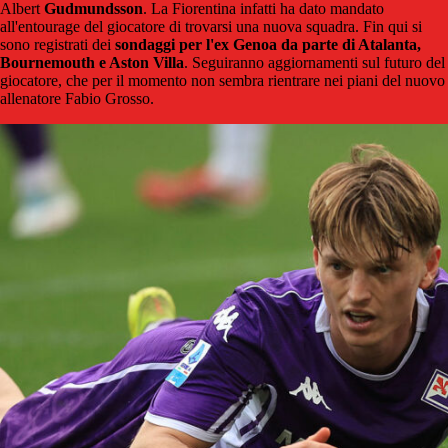
Albert
Gudmundsson
. La Fiorentina infatti ha dato mandato
all'entourage del giocatore di trovarsi una nuova squadra. Fin qui si
sono registrati dei
sondaggi per l'ex Genoa da parte di Atalanta,
Bournemouth e Aston Villa
. Seguiranno aggiornamenti sul futuro del
giocatore, che per il momento non sembra rientrare nei piani del nuovo
allenatore Fabio Grosso.