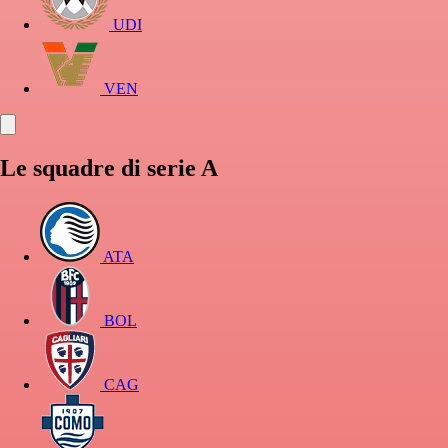
UDI
VEN
Le squadre di serie A
ATA
BOL
CAG