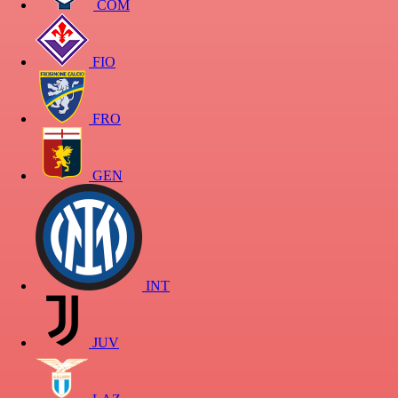
COM
FIO
FRO
GEN
INT
JUV