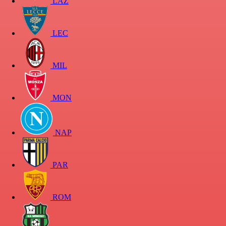
LAZ
LEC
MIL
MON
NAP
PAR
ROM