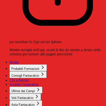
per installare la App sul tuo Iphone.
Mentre navighi nell'app, scorri il dito da sinistra a destra dello
schermo per tornare alle pagine precedenti
Home
Probabili Formazioni
Consigli Fantacalcio
Chi schierare
Scambi Fantacalcio
Ultime dai Campi
Voti Fantacalcio
Asta Fantacalcio