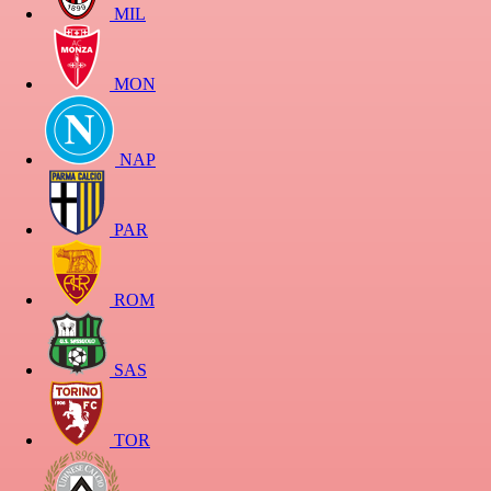
MIL
MON
NAP
PAR
ROM
SAS
TOR