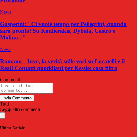
Frosinone
News
Gasperini: "Ci vuole tempo per Pellegrini, quando
sarà pronto! Su Koulierakis, Dybala, Castro e
Molina..."
News
Romano - Juve, la verità sulle voci su Locatelli e il
Real! Contatti quotidiani per Kessie: cosa filtra
Commenti
Invia Commento
Tutti
Leggi altri commenti
Ultime Notizie