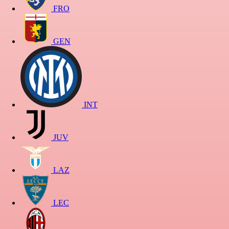
FRO
GEN
INT
JUV
LAZ
LEC