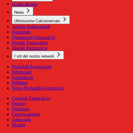
Guida all'asta
News
Ultimissime Calciomercato
Tabella Indisponibili
Nazionale
Quotazioni Fantacalcio
Regole Fantacalcio
Maglie Fantacalcio
I siti del nostro network
Probabili Formazioni
Infortunati
Squalificati
Diffidati
News Probabili Formazioni
Consigli Fantacalcio
Portieri
Difensori
Centrocampisti
Attaccanti
Mantra