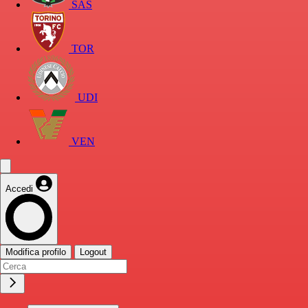
SAS
TOR
UDI
VEN
Accedi
Modifica profilo
Logout