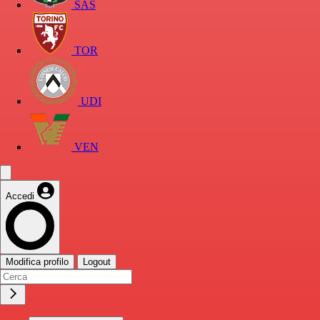
SAS
TOR
UDI
VEN
Accedi
Modifica profilo
Logout