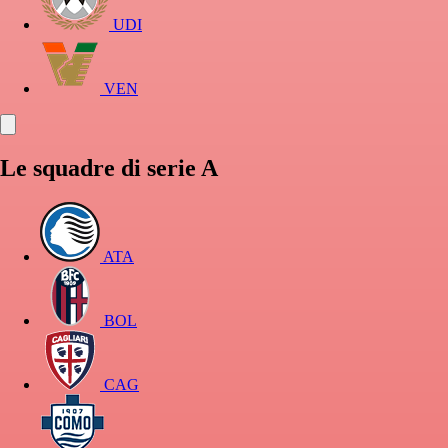
UDI
VEN
Le squadre di serie A
ATA
BOL
CAG