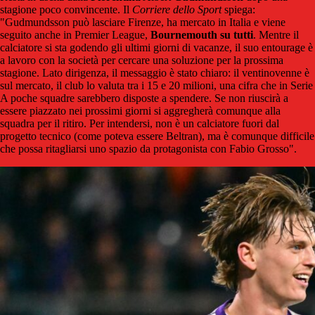
stagione poco convincente. Il
Corriere dello Sport
spiega:
"Gudmundsson
può lasciare Firenze, ha mercato in Italia e viene
seguito anche in Premier League,
Bournemouth su tutti
. Mentre il
calciatore si sta godendo gli ultimi giorni di vacanze, il suo entourage è
a lavoro con la società per cercare una soluzione per la prossima
stagione. Lato dirigenza, il messaggio è stato chiaro: il ventinovenne è
sul mercato, il club lo valuta tra i 15 e 20 milioni, una cifra che in Serie
A poche squadre sarebbero disposte a spendere. Se non riuscirà a
essere piazzato nei prossimi giorni si aggregherà comunque alla
squadra per il ritiro. Per intendersi, non è un calciatore fuori dal
progetto tecnico (come poteva essere Beltran), ma è comunque difficile
che possa ritagliarsi uno spazio da protagonista con Fabio Grosso".