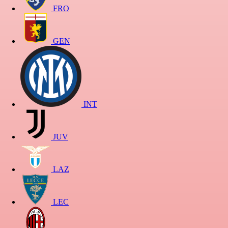
FRO
GEN
INT
JUV
LAZ
LEC