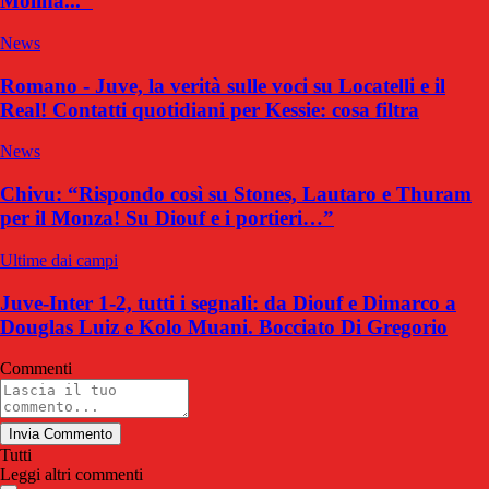
Molina..."
News
Romano - Juve, la verità sulle voci su Locatelli e il
Real! Contatti quotidiani per Kessie: cosa filtra
News
Chivu: “Rispondo così su Stones, Lautaro e Thuram
per il Monza! Su Diouf e i portieri…”
Ultime dai campi
Juve-Inter 1-2, tutti i segnali: da Diouf e Dimarco a
Douglas Luiz e Kolo Muani. Bocciato Di Gregorio
Commenti
Invia Commento
Tutti
Leggi altri commenti