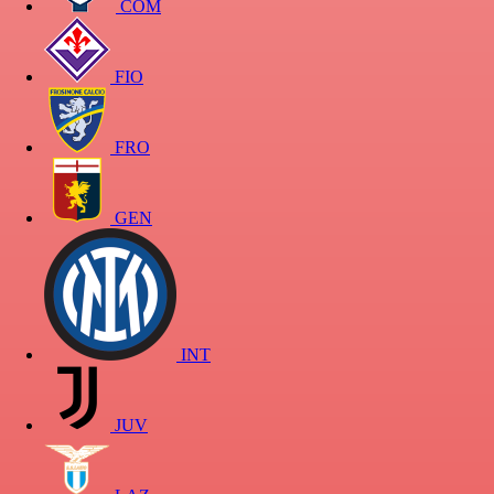
COM
FIO
FRO
GEN
INT
JUV