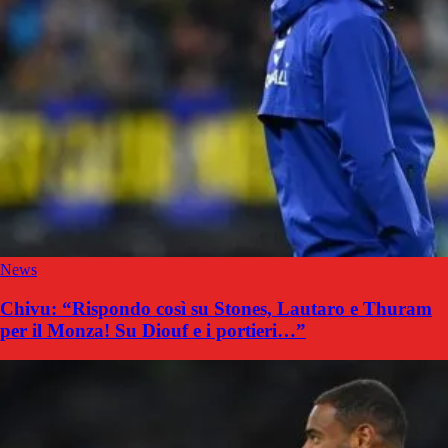
News
Chivu: “Rispondo così su Stones, Lautaro e Thuram
per il Monza! Su Diouf e i portieri…”