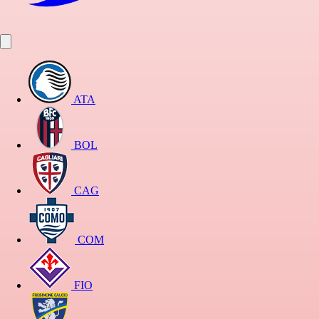
ATA
BOL
CAG
COM
FIO