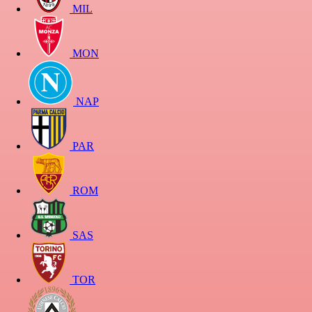
MIL
MON
NAP
PAR
ROM
SAS
TOR