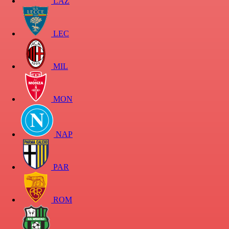
LAZ
LEC
MIL
MON
NAP
PAR
ROM