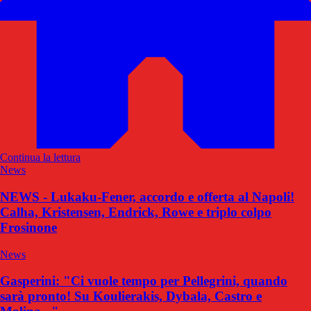
Continua la lettura
News
NEWS - Lukaku-Fener, accordo e offerta al Napoli!
Calha, Kristensen, Endrick, Rowe e triplo colpo
Frosinone
News
Gasperini: "Ci vuole tempo per Pellegrini, quando
sarà pronto! Su Koulierakis, Dybala, Castro e