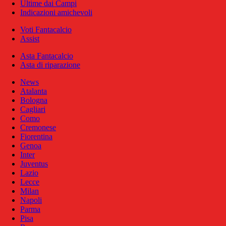
Ultime dai Campi
Indicazioni amichevoli
Voti Fantacalcio
Assist
Asta Fantacalcio
Asta di riparazione
News
Atalanta
Bologna
Cagliari
Como
Cremonese
Fiorentina
Genoa
Inter
Juventus
Lazio
Lecce
Milan
Napoli
Parma
Pisa