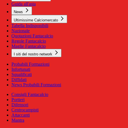
Guida all'asta
News
Ultimissime Calciomercato
Tabella Indisponibili
Nazionale
Quotazioni Fantacalcio
Regole Fantacalcio
Maglie Fantacalcio
I siti del nostro network
Probabili Formazioni
Infortunati
Squalificati
Diffidati
News Probabili Formazioni
Consigli Fantacalcio
Portieri
Difensori
Centrocampisti
Attaccanti
Mantra