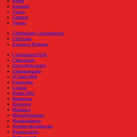
Roma
Sassuolo
Torino
Udinese
Verona
Ultimissime Calciomercato
Ufficialità
Esclusive Romano
Calcionapoli1926
Cittaceleste
Derbyderbyderby
Fantamagazine
FCInter1908
Forzaroma
Golssip
Hellas1903
Ilmilanista
Juvenews
Mediagol
Milanistichannel
Mondoudinese
Notiziecalciomercato
Numericalcio