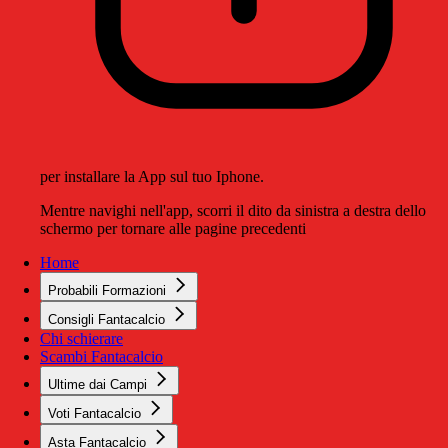
per installare la App sul tuo Iphone.
Mentre navighi nell'app, scorri il dito da sinistra a destra dello
schermo per tornare alle pagine precedenti
Home
Probabili Formazioni
Consigli Fantacalcio
Chi schierare
Scambi Fantacalcio
Ultime dai Campi
Voti Fantacalcio
Asta Fantacalcio