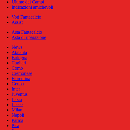
Ultime dai Campi
Indicazioni amichevoli
Voti Fantacalcio
Assist
Asta Fantacalcio
Asta di riparazione
News
Atalanta
Bologna
Cagliari
Como
Cremonese
Fiorentina
Genoa
Inter
Juventus
Lazio
Lecce
Milan
Napoli
Parma
Pisa