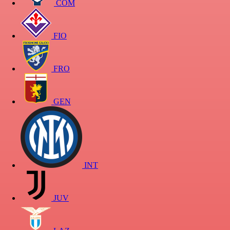
COM
FIO
FRO
GEN
INT
JUV