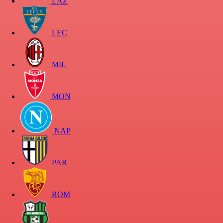
LAZ
LEC
MIL
MON
NAP
PAR
ROM