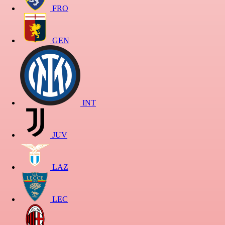
FRO
GEN
INT
JUV
LAZ
LEC