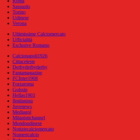
Roma
Sassuolo
Torino
Udinese
Verona
Ultimissime Calciomercato
Ufficialità
Esclusive Romano
Calcionapoli1926
Cittaceleste
Derbyderbyderby
Fantamagazine
FCInter1908
Forzaroma
Golssip
Hellas1903
Ilmilanista
Juvenews
Mediagol
Milanistichannel
Mondoudinese
Notiziecalciomercato
Numericalcio