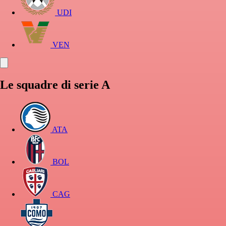
UDI
VEN
Le squadre di serie A
ATA
BOL
CAG