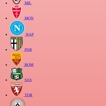
MIL
MON
NAP
PAR
ROM
SAS
TOR