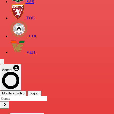
SAS
TOR
UDI
VEN
Accedi
Modifica profilo
Logout