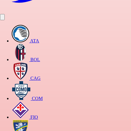
ATA
BOL
CAG
COM
FIO