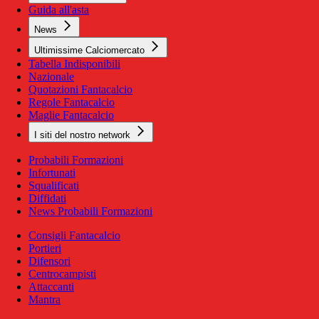
Guida all'asta
News
Ultimissime Calciomercato
Tabella Indisponibili
Nazionale
Quotazioni Fantacalcio
Regole Fantacalcio
Maglie Fantacalcio
I siti del nostro network
Probabili Formazioni
Infortunati
Squalificati
Diffidati
News Probabili Formazioni
Consigli Fantacalcio
Portieri
Difensori
Centrocampisti
Attaccanti
Mantra