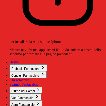
per installare la App sul tuo Iphone.
Mentre navighi nell'app, scorri il dito da sinistra a destra dello
schermo per tornare alle pagine precedenti
Home
Probabili Formazioni
Consigli Fantacalcio
Chi schierare
Scambi Fantacalcio
Ultime dai Campi
Voti Fantacalcio
Asta Fantacalcio