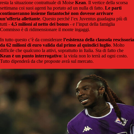
resta la situazione contrattuale di Moise
Kean
. Il vertice della scorsa
settimana coi suoi agenti ha portato ad un nulla di fatto.
Le parti
continueranno insieme fintantoché non dovesse arrivare
un’offerta allettante
. Questo perché l’ex Juventus guadagna più di
tutti -
4,5 milioni al netto dei bonus
- e l’input della famiglia
Commisso è di ridimensionare il monte ingaggi.
In tutto questo c’è da considerare
l’esistenza della clausola rescissoria
da 62 milioni di euro valida dal primo al quindici luglio
. Molto
difficile che qualcuno la attivi, soprattutto in Italia. Sta di fatto che
Kean è un punto interrogativo
: la viola non lo terrà ad ogni costo.
Tutto dipenderà da che proposte avrà sul mercato.