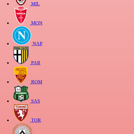
MIL
MON
NAP
PAR
ROM
SAS
TOR