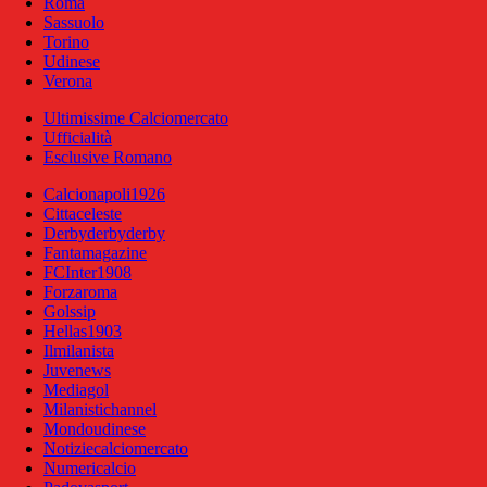
Roma
Sassuolo
Torino
Udinese
Verona
Ultimissime Calciomercato
Ufficialità
Esclusive Romano
Calcionapoli1926
Cittaceleste
Derbyderbyderby
Fantamagazine
FCInter1908
Forzaroma
Golssip
Hellas1903
Ilmilanista
Juvenews
Mediagol
Milanistichannel
Mondoudinese
Notiziecalciomercato
Numericalcio