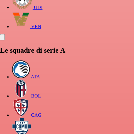
UDI
VEN
Le squadre di serie A
ATA
BOL
CAG