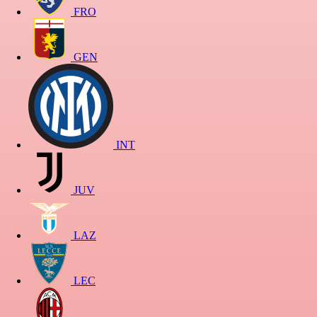
FRO
GEN
INT
JUV
LAZ
LEC