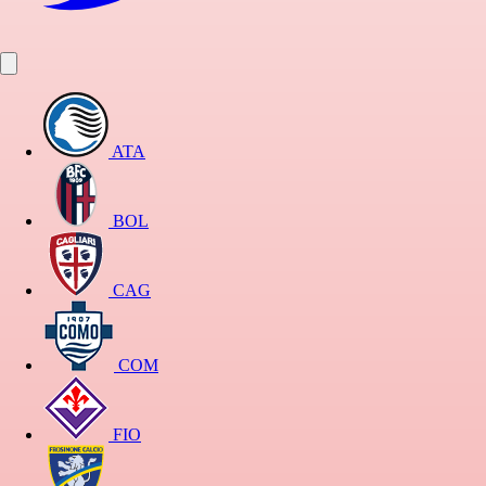
ATA
BOL
CAG
COM
FIO