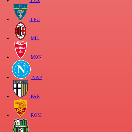
LAZ
LEC
MIL
MON
NAP
PAR
ROM