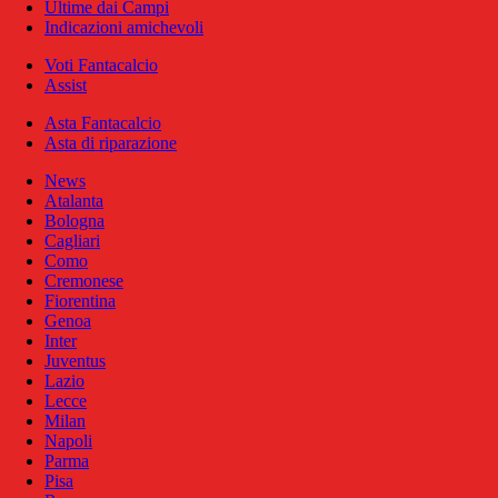
Ultime dai Campi
Indicazioni amichevoli
Voti Fantacalcio
Assist
Asta Fantacalcio
Asta di riparazione
News
Atalanta
Bologna
Cagliari
Como
Cremonese
Fiorentina
Genoa
Inter
Juventus
Lazio
Lecce
Milan
Napoli
Parma
Pisa