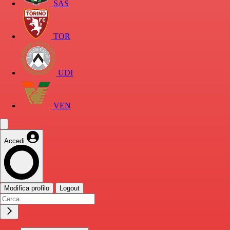
SAS
TOR
UDI
VEN
Accedi
Modifica profilo
Logout