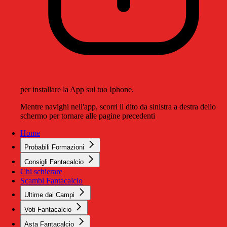
per installare la App sul tuo Iphone.
Mentre navighi nell'app, scorri il dito da sinistra a destra dello
schermo per tornare alle pagine precedenti
Home
Probabili Formazioni
Consigli Fantacalcio
Chi schierare
Scambi Fantacalcio
Ultime dai Campi
Voti Fantacalcio
Asta Fantacalcio