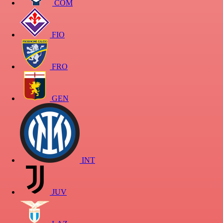
COM
FIO
FRO
GEN
INT
JUV