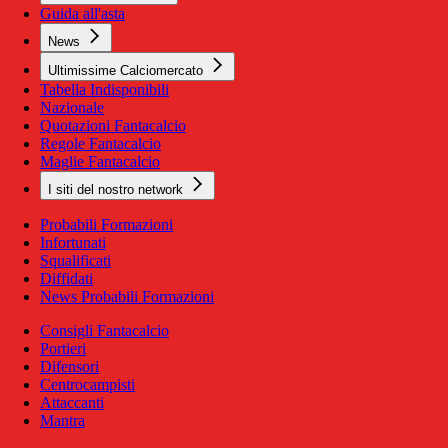
Guida all'asta
News
Ultimissime Calciomercato
Tabella Indisponibili
Nazionale
Quotazioni Fantacalcio
Regole Fantacalcio
Maglie Fantacalcio
I siti del nostro network
Probabili Formazioni
Infortunati
Squalificati
Diffidati
News Probabili Formazioni
Consigli Fantacalcio
Portieri
Difensori
Centrocampisti
Attaccanti
Mantra