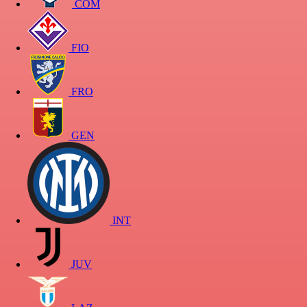
COM
FIO
FRO
GEN
INT
JUV