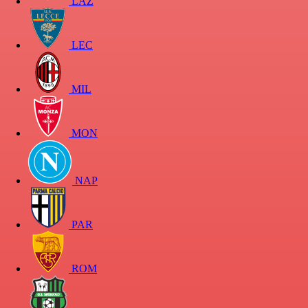
LAZ
LEC
MIL
MON
NAP
PAR
ROM