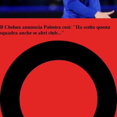
Il Chelsea annuncia Palestra così: "Ha scelto questa
squadra anche se altri club..."