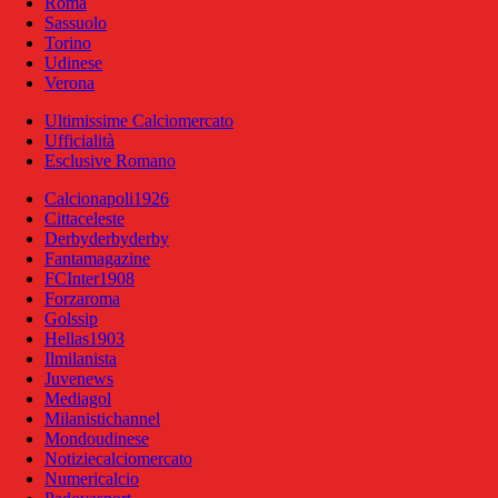
Roma
Sassuolo
Torino
Udinese
Verona
Ultimissime Calciomercato
Ufficialità
Esclusive Romano
Calcionapoli1926
Cittaceleste
Derbyderbyderby
Fantamagazine
FCInter1908
Forzaroma
Golssip
Hellas1903
Ilmilanista
Juvenews
Mediagol
Milanistichannel
Mondoudinese
Notiziecalciomercato
Numericalcio