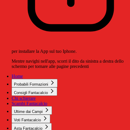
per installare la App sul tuo Iphone.
Mentre navighi nell'app, scorri il dito da sinistra a destra dello
schermo per tornare alle pagine precedenti
Home
Probabili Formazioni
Consigli Fantacalcio
Chi schierare
Scambi Fantacalcio
Ultime dai Campi
Voti Fantacalcio
Asta Fantacalcio