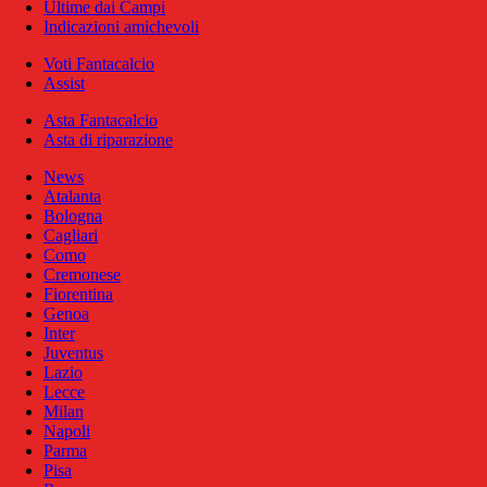
Ultime dai Campi
Indicazioni amichevoli
Voti Fantacalcio
Assist
Asta Fantacalcio
Asta di riparazione
News
Atalanta
Bologna
Cagliari
Como
Cremonese
Fiorentina
Genoa
Inter
Juventus
Lazio
Lecce
Milan
Napoli
Parma
Pisa