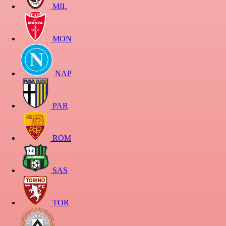
MIL
MON
NAP
PAR
ROM
SAS
TOR