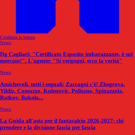
Continua la lettura
News
Dg Cagliari: "Certificato Esposito imbarazzante, è sul
mercato!". L'agente: "Si vergogni, ecco la verità"
News
Amichevoli, tutti i segnali: Zaccagni c'è! Zhegrova,
Yildiz, Comuzzo, Kulenovic, Politano, Spinazzola,
Ratkov, Bakola...
News
La Guida all'asta per il fantacalcio 2026-2027: chi
prendere e la divisione fascia per fascia