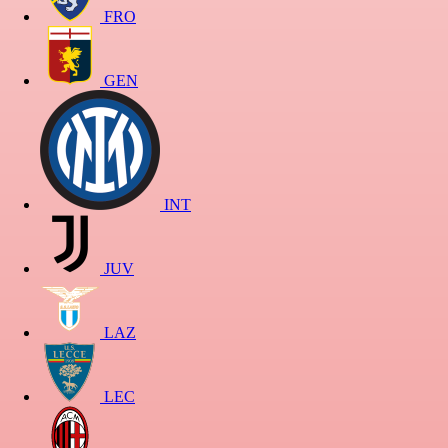
FRO
GEN
INT
JUV
LAZ
LEC