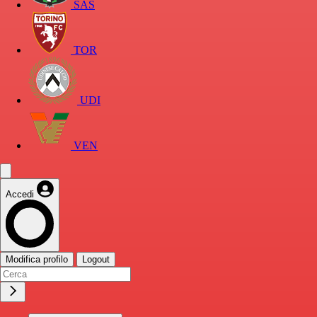
SAS
TOR
UDI
VEN
Accedi
Modifica profilo
Logout