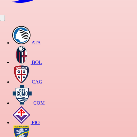
ATA
BOL
CAG
COM
FIO