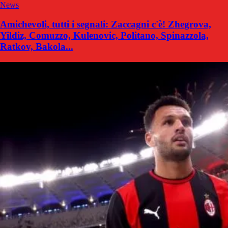
News
Amichevoli, tutti i segnali: Zaccagni c'è! Zhegrova,
Yildiz, Comuzzo, Kulenovic, Politano, Spinazzola,
Ratkov, Bakola...