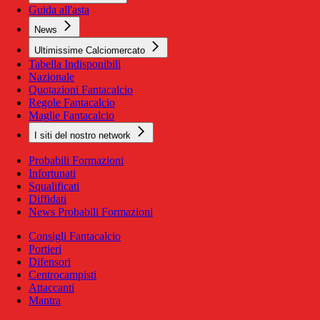
Guida all'asta
News
Ultimissime Calciomercato
Tabella Indisponibili
Nazionale
Quotazioni Fantacalcio
Regole Fantacalcio
Maglie Fantacalcio
I siti del nostro network
Probabili Formazioni
Infortunati
Squalificati
Diffidati
News Probabili Formazioni
Consigli Fantacalcio
Portieri
Difensori
Centrocampisti
Attaccanti
Mantra