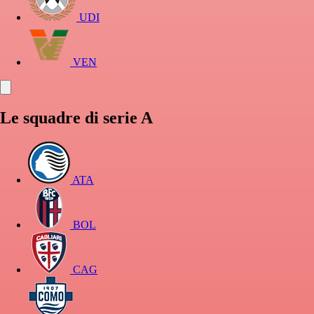
UDI
VEN
Le squadre di serie A
ATA
BOL
CAG