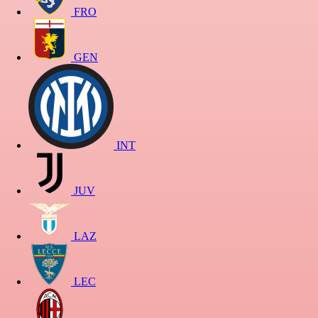
FRO
GEN
INT
JUV
LAZ
LEC