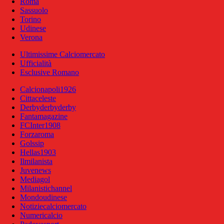
Roma
Sassuolo
Torino
Udinese
Verona
Ultimissime Calciomercato
Ufficialità
Esclusive Romano
Calcionapoli1926
Cittaceleste
Derbyderbyderby
Fantamagazine
FCInter1908
Forzaroma
Golssip
Hellas1903
Ilmilanista
Juvenews
Mediagol
Milanistichannel
Mondoudinese
Notiziecalciomercato
Numericalcio