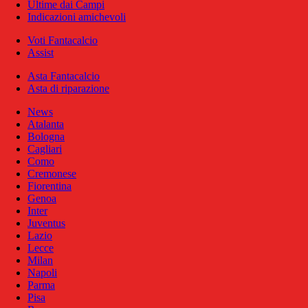
Ultime dai Campi
Indicazioni amichevoli
Voti Fantacalcio
Assist
Asta Fantacalcio
Asta di riparazione
News
Atalanta
Bologna
Cagliari
Como
Cremonese
Fiorentina
Genoa
Inter
Juventus
Lazio
Lecce
Milan
Napoli
Parma
Pisa