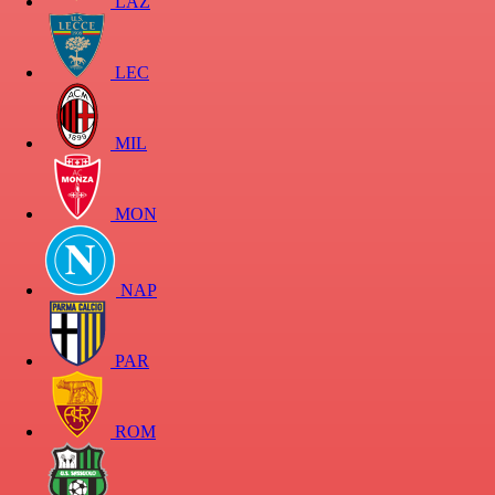
LAZ
LEC
MIL
MON
NAP
PAR
ROM