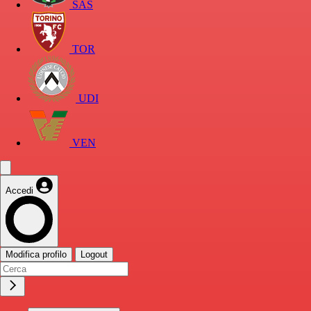
SAS
TOR
UDI
VEN
Accedi
Modifica profilo
Logout