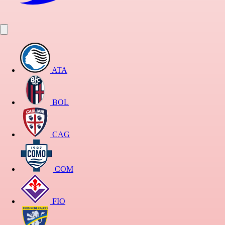
ATA
BOL
CAG
COM
FIO