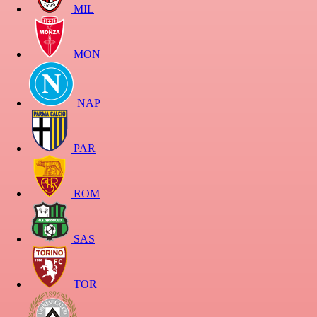
MIL
MON
NAP
PAR
ROM
SAS
TOR