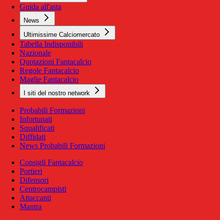
Guida all'asta
News
Ultimissime Calciomercato
Tabella Indisponibili
Nazionale
Quotazioni Fantacalcio
Regole Fantacalcio
Maglie Fantacalcio
I siti del nostro network
Probabili Formazioni
Infortunati
Squalificati
Diffidati
News Probabili Formazioni
Consigli Fantacalcio
Portieri
Difensori
Centrocampisti
Attaccanti
Mantra