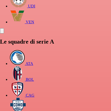
UDI
VEN
Le squadre di serie A
ATA
BOL
CAG