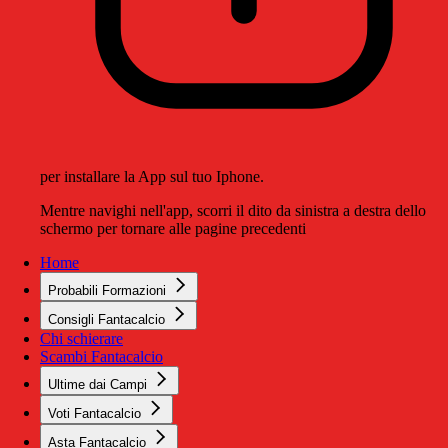
per installare la App sul tuo Iphone.
Mentre navighi nell'app, scorri il dito da sinistra a destra dello
schermo per tornare alle pagine precedenti
Home
Probabili Formazioni
Consigli Fantacalcio
Chi schierare
Scambi Fantacalcio
Ultime dai Campi
Voti Fantacalcio
Asta Fantacalcio