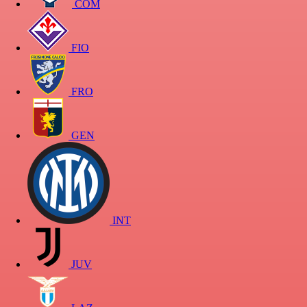
COM
FIO
FRO
GEN
INT
JUV