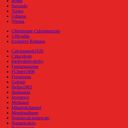
Roma
Sassuolo
Torino
Udinese
Verona
Ultimissime Calciomercato
Ufficialità
Esclusive Romano
Calcionapoli1926
Cittaceleste
Derbyderbyderby
Fantamagazine
FCInter1908
Forzaroma
Golssip
Hellas1903
Ilmilanista
Juvenews
Mediagol
Milanistichannel
Mondoudinese
Notiziecalciomercato
Numericalcio