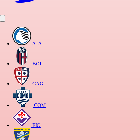
ATA
BOL
CAG
COM
FIO