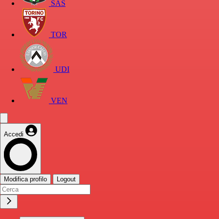
SAS
TOR
UDI
VEN
Accedi
Modifica profilo
Logout