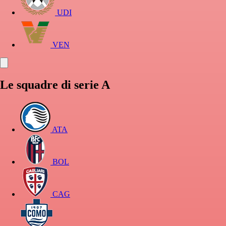
UDI
VEN
Le squadre di serie A
ATA
BOL
CAG