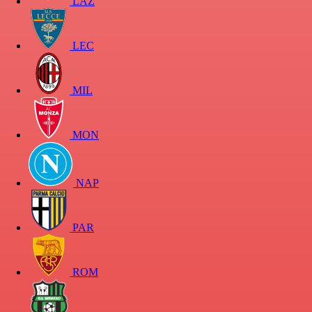
LAZ
LEC
MIL
MON
NAP
PAR
ROM