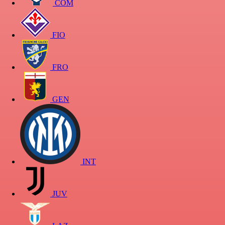
COM
FIO
FRO
GEN
INT
JUV