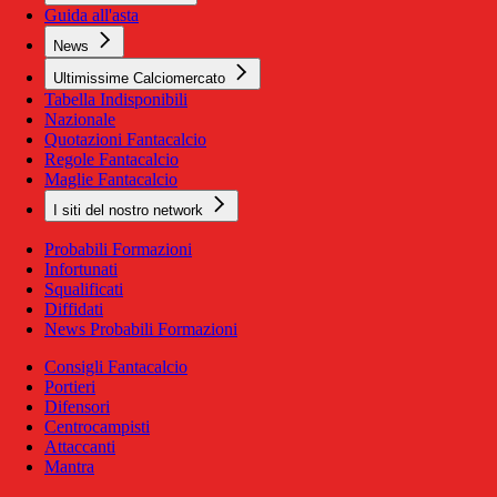
Guida all'asta
News
Ultimissime Calciomercato
Tabella Indisponibili
Nazionale
Quotazioni Fantacalcio
Regole Fantacalcio
Maglie Fantacalcio
I siti del nostro network
Probabili Formazioni
Infortunati
Squalificati
Diffidati
News Probabili Formazioni
Consigli Fantacalcio
Portieri
Difensori
Centrocampisti
Attaccanti
Mantra