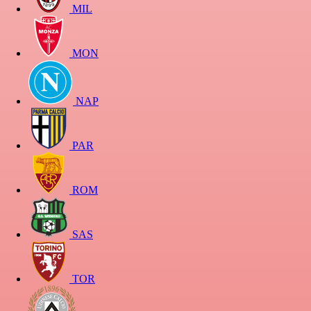
MIL
MON
NAP
PAR
ROM
SAS
TOR