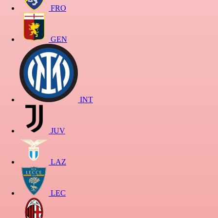
FRO
GEN
INT
JUV
LAZ
LEC