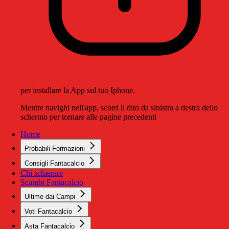
per installare la App sul tuo Iphone.
Mentre navighi nell'app, scorri il dito da sinistra a destra dello
schermo per tornare alle pagine precedenti
Home
Probabili Formazioni
Consigli Fantacalcio
Chi schierare
Scambi Fantacalcio
Ultime dai Campi
Voti Fantacalcio
Asta Fantacalcio