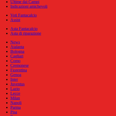
Ultime dai Campi
Indicazioni amichevoli
Voti Fantacalcio
Assist
Asta Fantacalcio
Asta di riparazione
News
Atalanta
Bologna
Cagliari
Como
Cremonese
Fiorentina
Genoa
Inter
Juventus
Lazio
Lecce
Milan
Napoli
Parma
Pisa