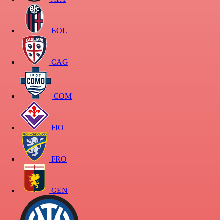
BOL
CAG
COM
FIO
FRO
GEN