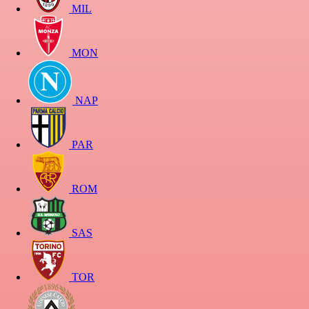
MIL
MON
NAP
PAR
ROM
SAS
TOR