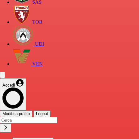
SAS
TOR
UDI
VEN
Accedi
Modifica profilo
Logout