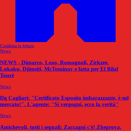
Continua la lettura
News
NEWS - Dimarco, Leao, Romagnoli, Zirkzee,
Lukaku, Djimsiti, McTominay e fatta per El Bilal
Touré
News
Dg Cagliari: "Certificato Esposito imbarazzante, è sul
mercato!". L'agente: "Si vergogni, ecco la verità"
News
Amichevoli, tutti i segnali: Zaccagni c'è! Zhegrova,