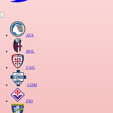
ATA
BOL
CAG
COM
FIO