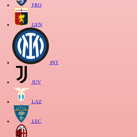
FRO
GEN
INT
JUV
LAZ
LEC