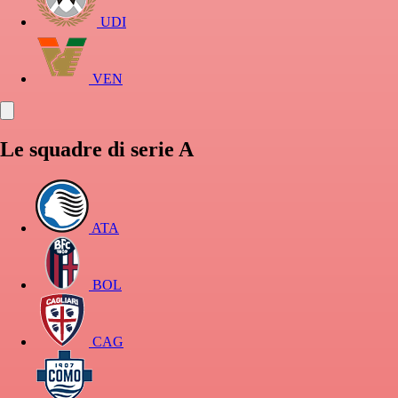
UDI
VEN
Le squadre di serie A
ATA
BOL
CAG