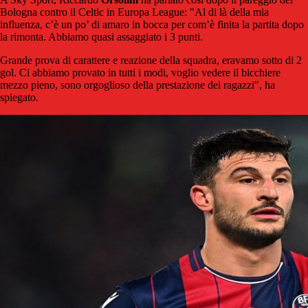
Bologna contro il Celtic in Europa League: "Al di là della mia
influenza, c’è un po’ di amaro in bocca per com’è finita la partita dopo
la rimonta. Abbiamo quasi assaggiato i 3 punti.
Grande prova di carattere e reazione della squadra, eravamo sotto di 2
gol. Ci abbiamo provato in tutti i modi, voglio vedere il bicchiere
mezzo pieno, sono orgoglioso della prestazione dei ragazzi", ha
spiegato.