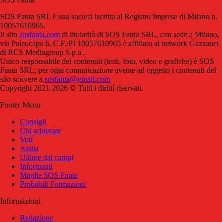
SOS Fanta SRL è una società iscritta al Registro Imprese di Milano n.
10057610965.
Il sito
sosfanta.com
di titolarità di SOS Fanta SRL, con sede a Milano,
via Paleocapa 6, C.F./PI 10057610965 è affiliato al network Gazzanet
di RCS Mediagroup S.p.a..
Unico responsabile dei contenuti (testi, foto, video e grafiche) è SOS
Fanta SRL; per ogni comunicazione avente ad oggetto i contenuti del
sito scrivere a
sosfanta@gmail.com
Copyright 2021-2026 © Tutti i diritti riservati.
Footer Menu
Consigli
Chi schierare
Voti
Assist
Ultime dai campi
Infortunati
Maglie SOS Fanta
Probabili Formazioni
Informazioni
Redazione