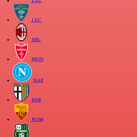
LAZ
LEC
MIL
MON
NAP
PAR
ROM