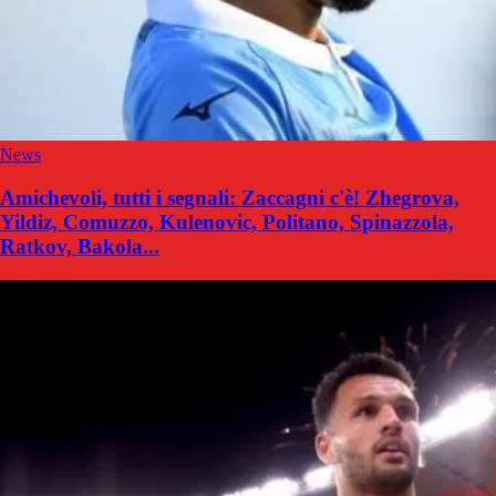
News
Amichevoli, tutti i segnali: Zaccagni c'è! Zhegrova,
Yildiz, Comuzzo, Kulenovic, Politano, Spinazzola,
Ratkov, Bakola...