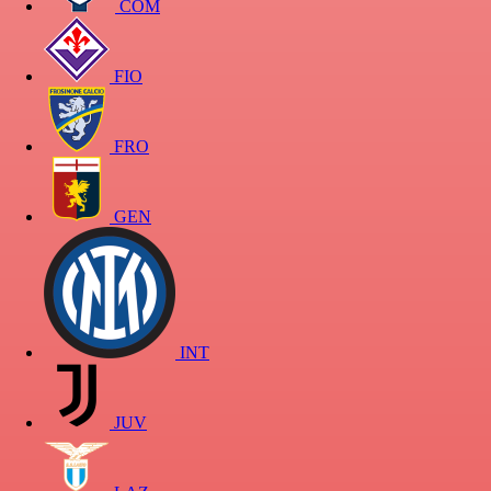
COM
FIO
FRO
GEN
INT
JUV