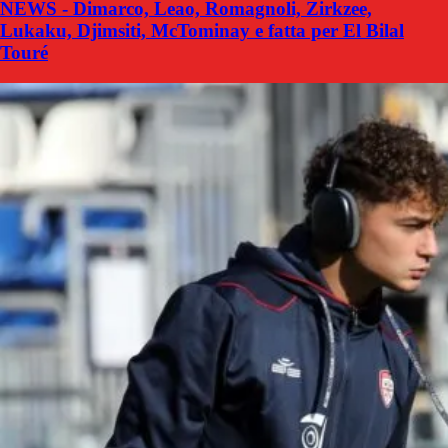
NEWS - Dimarco, Leao, Romagnoli, Zirkzee,
Lukaku, Djimsiti, McTominay e fatta per El Bilal
Touré