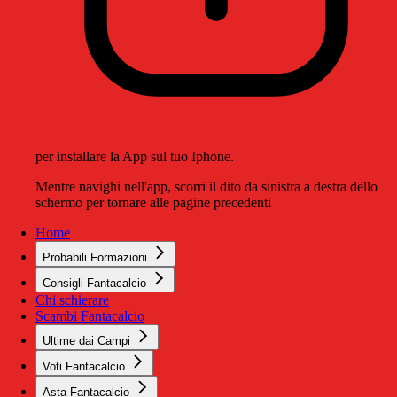
per installare la App sul tuo Iphone.
Mentre navighi nell'app, scorri il dito da sinistra a destra dello
schermo per tornare alle pagine precedenti
Home
Probabili Formazioni
Consigli Fantacalcio
Chi schierare
Scambi Fantacalcio
Ultime dai Campi
Voti Fantacalcio
Asta Fantacalcio