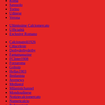
Roma
Sassuolo
Torino
Udinese
Verona
Ultimissime Calciomercato
Ufficialità
Esclusive Romano
Calcionapoli1926
Cittaceleste
Derbyderbyderby
Fantamagazine
FCInter1908
Forzaroma
Golssip
Hellas1903
Ilmilanista
Juvenews
Mediagol
Milanistichannel
Mondoudinese
Notiziecalciomercato
Numericalcio