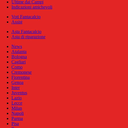
Ultime dai Campi
Indicazioni amichevoli
Voti Fantacalcio
Assist
Asta Fantacalcio
Asta di riparazione
News
Atalanta
Bologna
Cagliari
Como
Cremonese
Fiorentina
Genoa
Inter
Juventus
Lazio
Lecce
Milan
Napoli
Parma
Pisa