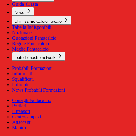
Guida all'asta
News
Ultimissime Calciomercato
Tabella Indisponibili
Nazionale
Quotazioni Fantacalcio
Regole Fantacalcio
Maglie Fantacalcio
I siti del nostro network
Probabili Formazioni
Infortunati
Squalificati
Diffidati
News Probabili Formazioni
Consigli Fantacalcio
Portieri
Difensori
Centrocampisti
Attaccanti
Mantra