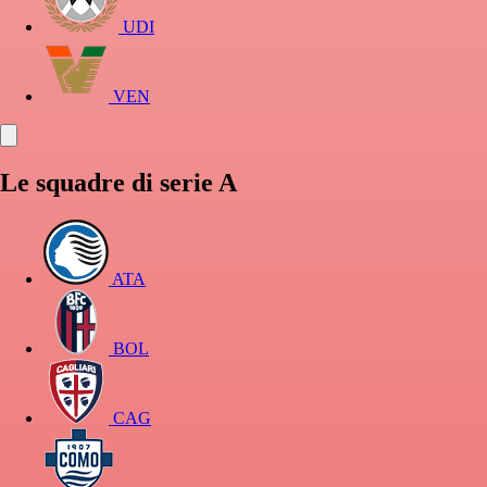
UDI
VEN
Le squadre di serie A
ATA
BOL
CAG