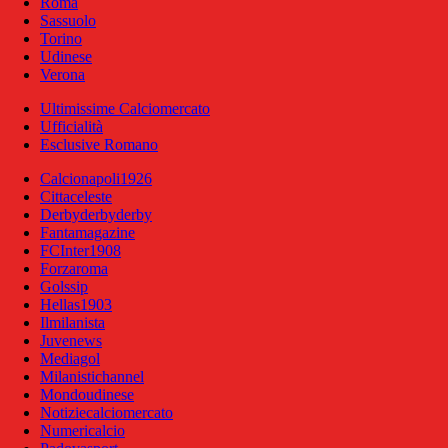
Roma
Sassuolo
Torino
Udinese
Verona
Ultimissime Calciomercato
Ufficialità
Esclusive Romano
Calcionapoli1926
Cittaceleste
Derbyderbyderby
Fantamagazine
FCInter1908
Forzaroma
Golssip
Hellas1903
Ilmilanista
Juvenews
Mediagol
Milanistichannel
Mondoudinese
Notiziecalciomercato
Numericalcio