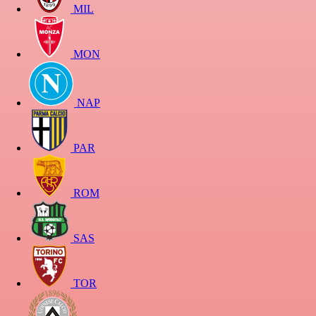
MIL
MON
NAP
PAR
ROM
SAS
TOR