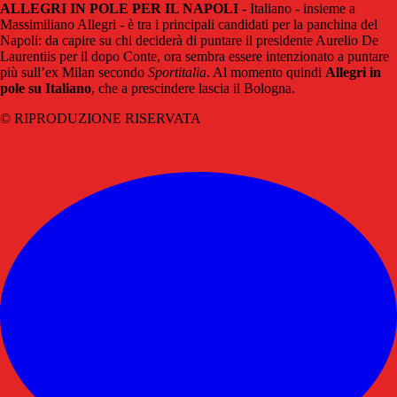
ALLEGRI IN POLE PER IL NAPOLI
- Italiano - insieme a
Massimiliano Allegri - è tra i principali candidati per la panchina del
Napoli: da capire su chi deciderà di puntare il presidente Aurelio De
Laurentiis per il dopo Conte, ora sembra essere intenzionato a puntare
più sull’ex Milan secondo
Sportitalia
. Al momento quindi
Allegri in
pole su Italiano
, che a prescindere lascia il Bologna.
© RIPRODUZIONE RISERVATA