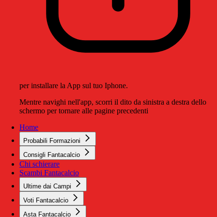
per installare la App sul tuo Iphone.
Mentre navighi nell'app, scorri il dito da sinistra a destra dello
schermo per tornare alle pagine precedenti
Home
Probabili Formazioni
Consigli Fantacalcio
Chi schierare
Scambi Fantacalcio
Ultime dai Campi
Voti Fantacalcio
Asta Fantacalcio