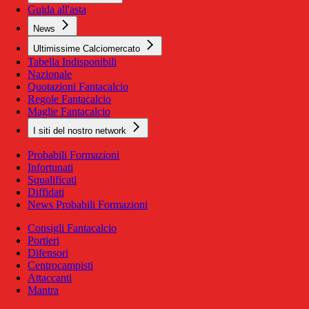
Guida all'asta
News
Ultimissime Calciomercato
Tabella Indisponibili
Nazionale
Quotazioni Fantacalcio
Regole Fantacalcio
Maglie Fantacalcio
I siti del nostro network
Probabili Formazioni
Infortunati
Squalificati
Diffidati
News Probabili Formazioni
Consigli Fantacalcio
Portieri
Difensori
Centrocampisti
Attaccanti
Mantra