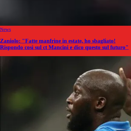
News
Zaniolo: "Fatte manfrine in estate, ho sbagliato!
Rispondo così sul ct Mancini e dico questo sul futuro"