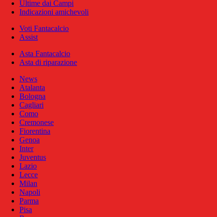
Ultime dai Campi
Indicazioni amichevoli
Voti Fantacalcio
Assist
Asta Fantacalcio
Asta di riparazione
News
Atalanta
Bologna
Cagliari
Como
Cremonese
Fiorentina
Genoa
Inter
Juventus
Lazio
Lecce
Milan
Napoli
Parma
Pisa