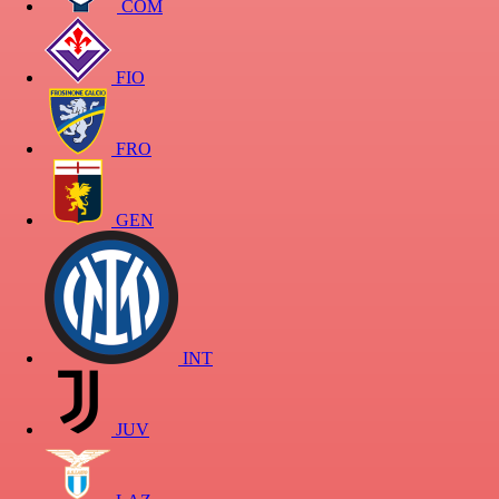
COM
FIO
FRO
GEN
INT
JUV