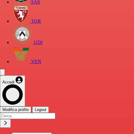
SAS
TOR
UDI
VEN
Accedi
Modifica profilo
Logout