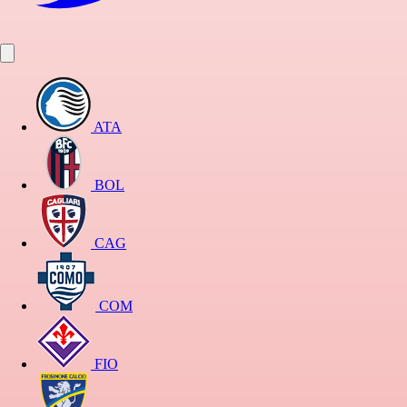
ATA
BOL
CAG
COM
FIO