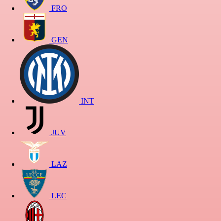
FRO
GEN
INT
JUV
LAZ
LEC