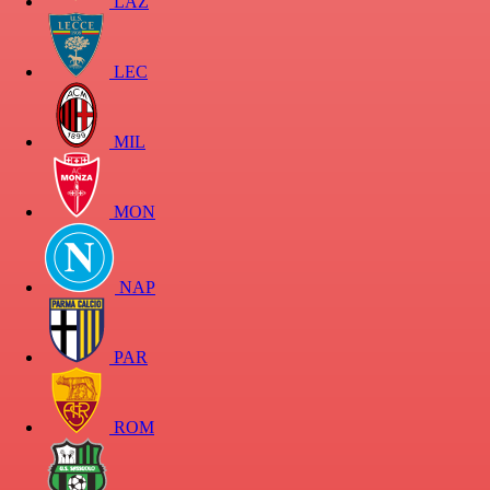
LAZ
LEC
MIL
MON
NAP
PAR
ROM