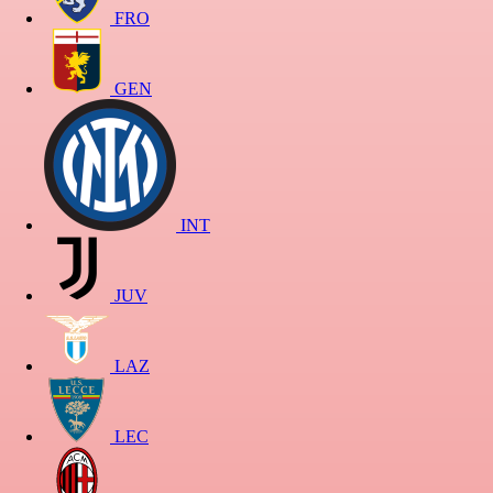
FRO
GEN
INT
JUV
LAZ
LEC