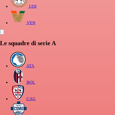
UDI
VEN
Le squadre di serie A
ATA
BOL
CAG