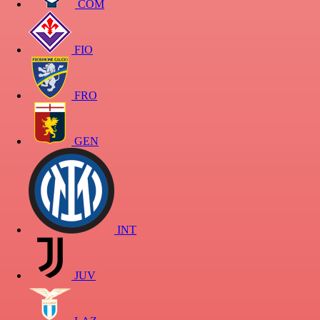
COM
FIO
FRO
GEN
INT
JUV