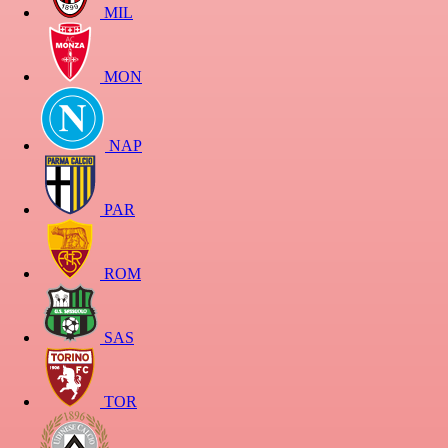
MIL
MON
NAP
PAR
ROM
SAS
TOR