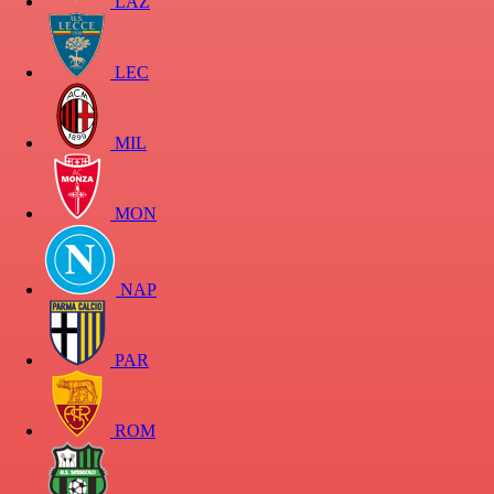
LAZ
LEC
MIL
MON
NAP
PAR
ROM