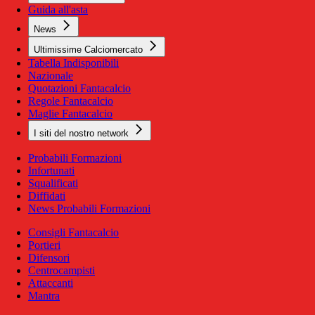
Guida all'asta
News
Ultimissime Calciomercato
Tabella Indisponibili
Nazionale
Quotazioni Fantacalcio
Regole Fantacalcio
Maglie Fantacalcio
I siti del nostro network
Probabili Formazioni
Infortunati
Squalificati
Diffidati
News Probabili Formazioni
Consigli Fantacalcio
Portieri
Difensori
Centrocampisti
Attaccanti
Mantra