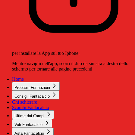
per installare la App sul tuo Iphone.
Mentre navighi nell'app, scorri il dito da sinistra a destra dello
schermo per tornare alle pagine precedenti
Home
Probabili Formazioni
Consigli Fantacalcio
Chi schierare
Scambi Fantacalcio
Ultime dai Campi
Voti Fantacalcio
Asta Fantacalcio