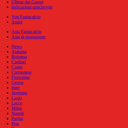
Ultime dai Campi
Indicazioni amichevoli
Voti Fantacalcio
Assist
Asta Fantacalcio
Asta di riparazione
News
Atalanta
Bologna
Cagliari
Como
Cremonese
Fiorentina
Genoa
Inter
Juventus
Lazio
Lecce
Milan
Napoli
Parma
Pisa