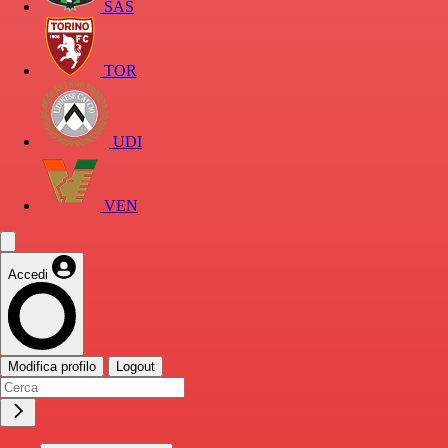
SAS
TOR
UDI
VEN
Accedi
Modifica profilo
Logout