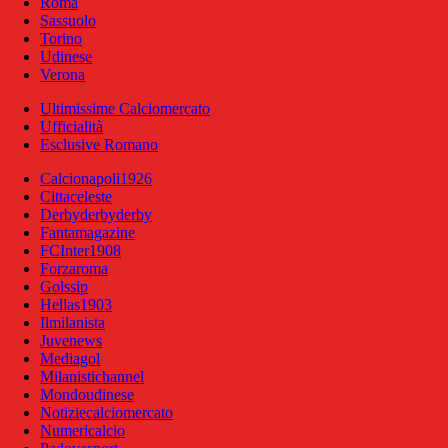
Roma
Sassuolo
Torino
Udinese
Verona
Ultimissime Calciomercato
Ufficialità
Esclusive Romano
Calcionapoli1926
Cittaceleste
Derbyderbyderby
Fantamagazine
FCInter1908
Forzaroma
Golssip
Hellas1903
Ilmilanista
Juvenews
Mediagol
Milanistichannel
Mondoudinese
Notiziecalciomercato
Numericalcio