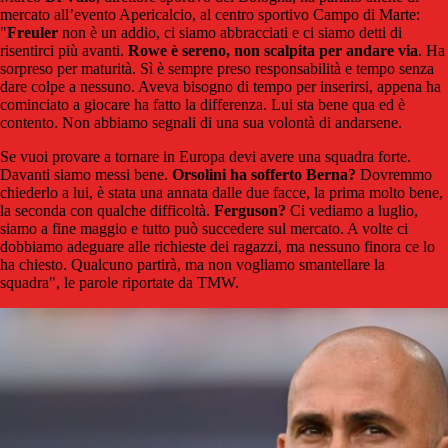
mercato all’evento Apericalcio, al centro sportivo Campo di Marte:
"
Freuler
non è un addio, ci siamo abbracciati e ci siamo detti di
risentirci più avanti.
Rowe è sereno, non scalpita per andare via
. Ha
sorpreso per maturità. Sì è sempre preso responsabilità e tempo senza
dare colpe a nessuno. Aveva bisogno di tempo per inserirsi, appena ha
cominciato a giocare ha fatto la differenza. Lui sta bene qua ed è
contento. Non abbiamo segnali di una sua volontà di andarsene.
Se vuoi provare a tornare in Europa devi avere una squadra forte.
Davanti siamo messi bene.
Orsolini ha sofferto Berna?
Dovremmo
chiederlo a lui, è stata una annata dalle due facce, la prima molto bene,
la seconda con qualche difficoltà.
Ferguson?
Ci vediamo a luglio,
siamo a fine maggio e tutto può succedere sul mercato. A volte ci
dobbiamo adeguare alle richieste dei ragazzi, ma nessuno finora ce lo
ha chiesto. Qualcuno partirà, ma non vogliamo smantellare la
squadra", le parole riportate da TMW.