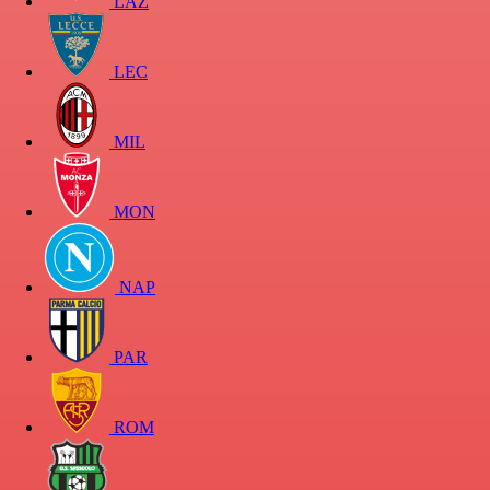
LAZ
LEC
MIL
MON
NAP
PAR
ROM