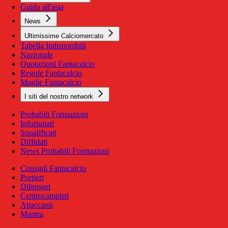
Guida all'asta
News
Ultimissime Calciomercato
Tabella Indisponibili
Nazionale
Quotazioni Fantacalcio
Regole Fantacalcio
Maglie Fantacalcio
I siti del nostro network
Probabili Formazioni
Infortunati
Squalificati
Diffidati
News Probabili Formazioni
Consigli Fantacalcio
Portieri
Difensori
Centrocampisti
Attaccanti
Mantra