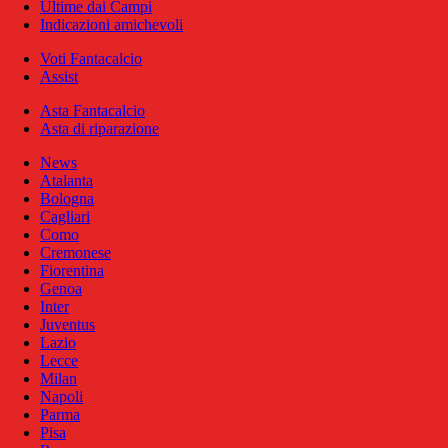
Ultime dai Campi
Indicazioni amichevoli
Voti Fantacalcio
Assist
Asta Fantacalcio
Asta di riparazione
News
Atalanta
Bologna
Cagliari
Como
Cremonese
Fiorentina
Genoa
Inter
Juventus
Lazio
Lecce
Milan
Napoli
Parma
Pisa