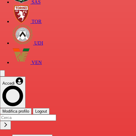
SAS
TOR
UDI
VEN
Accedi
Modifica profilo
Logout