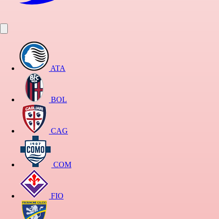
ATA
BOL
CAG
COM
FIO