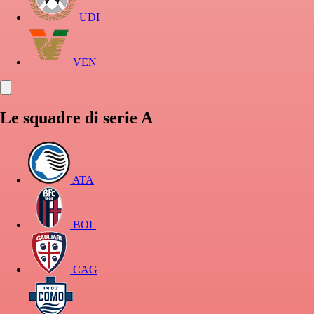
UDI
VEN
Le squadre di serie A
ATA
BOL
CAG