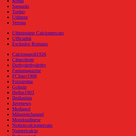
Roma
Sassuolo
Torino
Udinese
Verona
Ultimissime Calciomercato
Ufficialità
Esclusive Romano
Calcionapoli1926
Cittaceleste
Derbyderbyderby
Fantamagazine
FCInter1908
Forzaroma
Golssip
Hellas1903
Ilmilanista
Juvenews
Mediagol
Milanistichannel
Mondoudinese
Notiziecalciomercato
Numericalcio