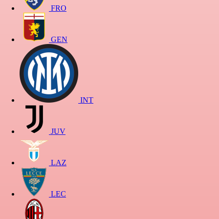
FRO
GEN
INT
JUV
LAZ
LEC