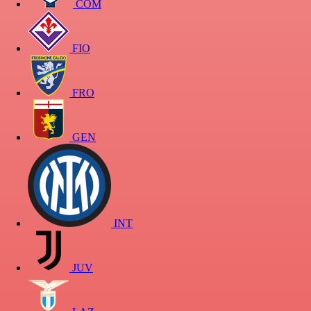
COM
FIO
FRO
GEN
INT
JUV