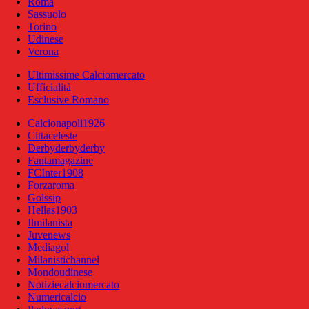
Roma
Sassuolo
Torino
Udinese
Verona
Ultimissime Calciomercato
Ufficialità
Esclusive Romano
Calcionapoli1926
Cittaceleste
Derbyderbyderby
Fantamagazine
FCInter1908
Forzaroma
Golssip
Hellas1903
Ilmilanista
Juvenews
Mediagol
Milanistichannel
Mondoudinese
Notiziecalciomercato
Numericalcio