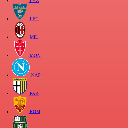
LAZ
LEC
MIL
MON
NAP
PAR
ROM