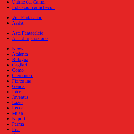
Ultime dai Campi
Indicazioni amichevoli
Voti Fantacalcio
Assist
Asta Fantacalcio
Asta di riparazione
News
Atalanta
Bologna
Cagliari
Como
Cremonese
Fiorentina
Genoa
Inter
Juventus
Lazio
Lecce
Milan
Napoli
Parma
Pisa