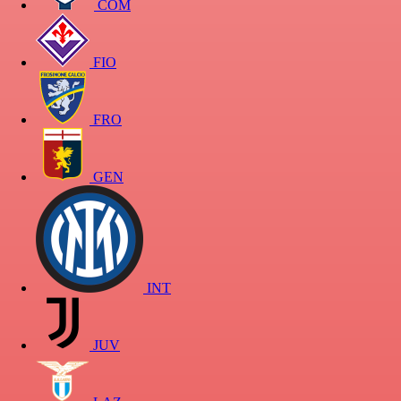
COM
FIO
FRO
GEN
INT
JUV