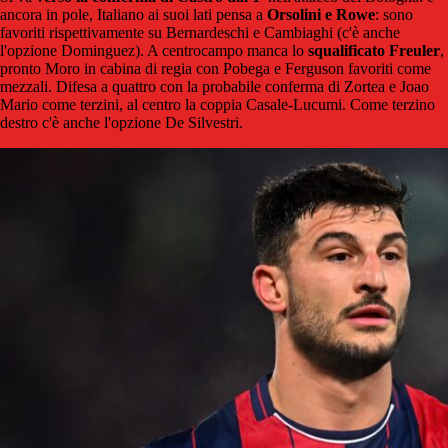
ancora in pole, Italiano ai suoi lati pensa a
Orsolini e Rowe
: sono
favoriti rispettivamente su Bernardeschi e Cambiaghi (c'è anche
l'opzione Dominguez). A centrocampo manca lo
squalificato Freuler
,
pronto Moro in cabina di regia con Pobega e Ferguson favoriti come
mezzali. Difesa a quattro con la probabile conferma di Zortea e Joao
Mario come terzini, al centro la coppia Casale-Lucumi. Come terzino
destro c'è anche l'opzione De Silvestri.