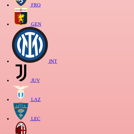
FRO
GEN
INT
JUV
LAZ
LEC