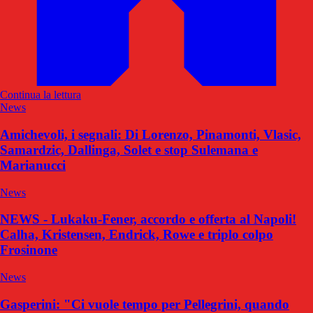
Continua la lettura
News
Amichevoli, i segnali: Di Lorenzo, Pinamonti, Vlasic,
Samardzic, Dallinga, Solet e stop Sulemana e
Marianucci
News
NEWS - Lukaku-Fener, accordo e offerta al Napoli!
Calha, Kristensen, Endrick, Rowe e triplo colpo
Frosinone
News
Gasperini: "Ci vuole tempo per Pellegrini, quando