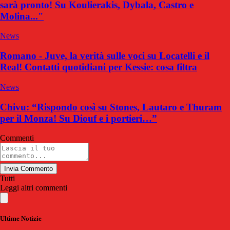
sarà pronto! Su Koulierakis, Dybala, Castro e
Molina..."
News
Romano - Juve, la verità sulle voci su Locatelli e il
Real! Contatti quotidiani per Kessie: cosa filtra
News
Chivu: “Rispondo così su Stones, Lautaro e Thuram
per il Monza! Su Diouf e i portieri…”
Commenti
Invia Commento
Tutti
Leggi altri commenti
Ultime Notizie