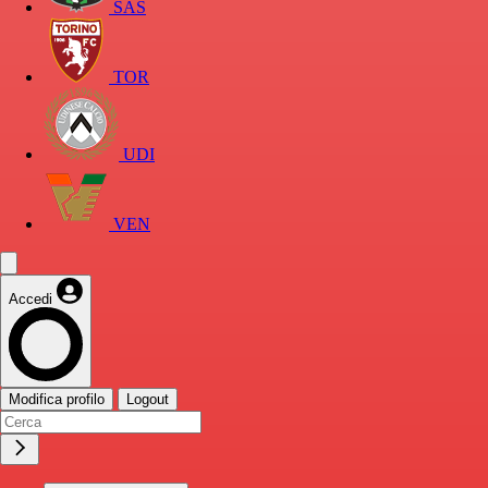
SAS
TOR
UDI
VEN
Accedi
Modifica profilo
Logout