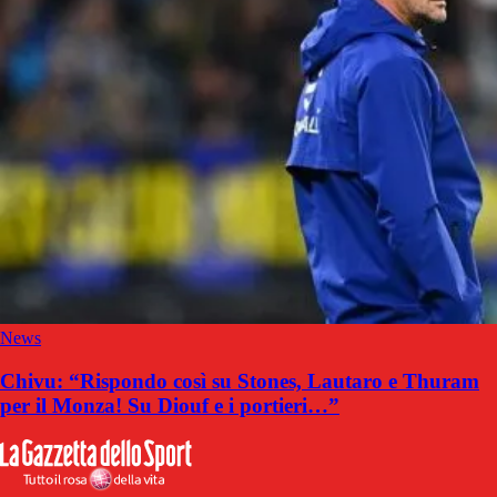
News
Chivu: “Rispondo così su Stones, Lautaro e Thuram
per il Monza! Su Diouf e i portieri…”