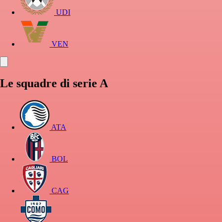
UDI
VEN
Le squadre di serie A
ATA
BOL
CAG