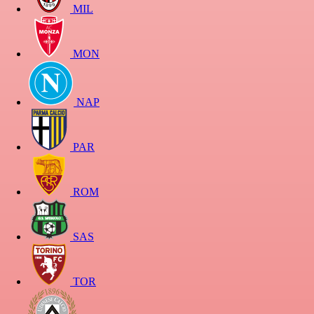
MIL
MON
NAP
PAR
ROM
SAS
TOR