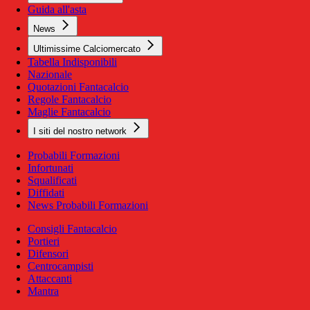
Guida all'asta
News
Ultimissime Calciomercato
Tabella Indisponibili
Nazionale
Quotazioni Fantacalcio
Regole Fantacalcio
Maglie Fantacalcio
I siti del nostro network
Probabili Formazioni
Infortunati
Squalificati
Diffidati
News Probabili Formazioni
Consigli Fantacalcio
Portieri
Difensori
Centrocampisti
Attaccanti
Mantra