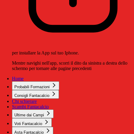
per installare la App sul tuo Iphone.
Mentre navighi nell'app, scorri il dito da sinistra a destra dello
schermo per tornare alle pagine precedenti
Home
Probabili Formazioni
Consigli Fantacalcio
Chi schierare
Scambi Fantacalcio
Ultime dai Campi
Voti Fantacalcio
Asta Fantacalcio