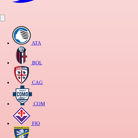
ATA
BOL
CAG
COM
FIO